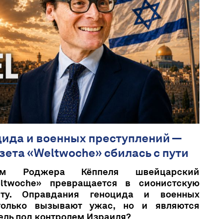
цида и военных преступлений —
ета «Weltwoche» сбилась с пути
ом Роджера Кёппеля швейцарский
ltwoche» превращается в сионистскую
ету. Оправдания геноцида и военных
только вызывают ужас, но и являются
ль под контролем Израиля?