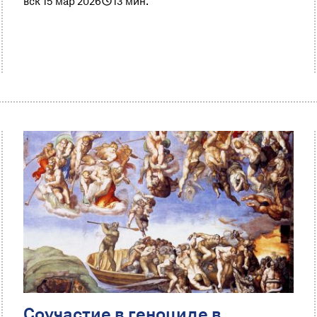
вск 15 мар 2026
13 мин.
Соучастие в геноциде в