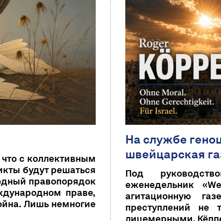
На службе гено
швейцарская газ
 что с коллективным
икты будут решаться
Под руководств
родный правопорядок
еженедельник «We
ждународном праве,
агитационную газ
ойна. Лишь немногие
преступлений не 
лицемерными. Кёппе