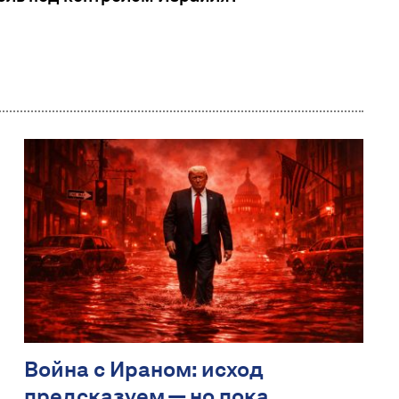
Война с Ираном: исход
предсказуем — но пока