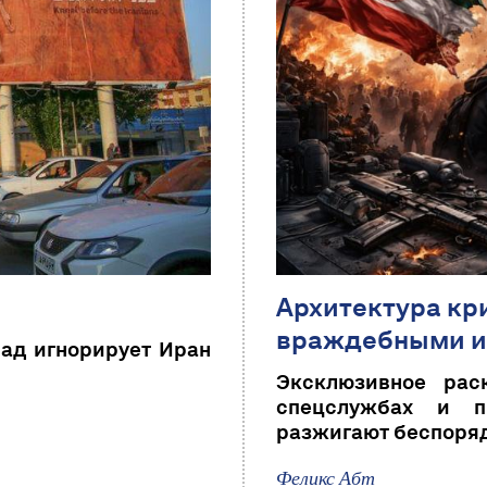
Архитектура кр
враждебными и
пад игнорирует Иран
Эксклюзивное рас
спецслужбах и пр
разжигают беспоряд
Феликс Абт