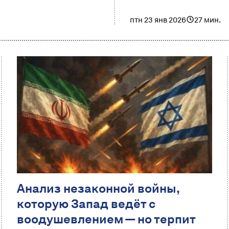
птн 23 янв 2026
27 мин.
Анализ незаконной войны,
которую Запад ведёт с
воодушевлением — но терпит