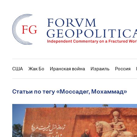
США
Жак Бо
Иранская война
Израиль
Россия
Статьи по тегу «Моссадег, Мохаммад»