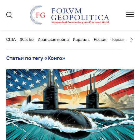
США
Жак Бо
Иранская война
Израиль
Россия
Германия
Ки
Статьи по тегу «Конго»