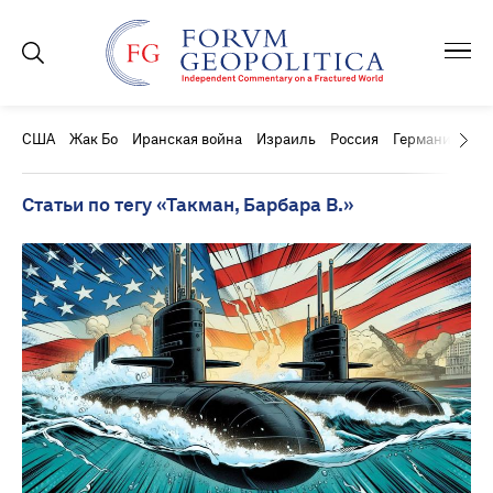
США
Жак Бо
Иранская война
Израиль
Россия
Германия
Ки
Статьи по тегу «Такман, Барбара В.»