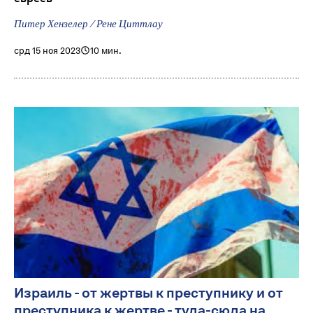
Питер Хензелер / Рене Циттлау
срд 15 ноя 2023
10 мин.
Израиль - от жертвы к преступнику и от
преступника к жертве - туда-сюда на