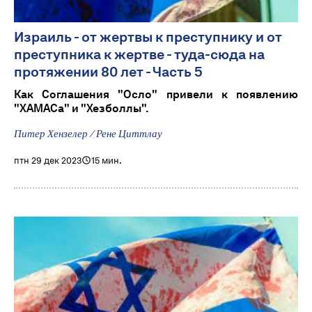
Израиль - от жертвы к преступнику и от
преступника к жертве - туда-сюда на
протяжении 80 лет - Часть 5
Как Соглашения "Осло" привели к появлению
"ХАМАСа" и "Хезболлы".
Питер Хензелер / Рене Циттлау
птн 29 дек 2023
15 мин.