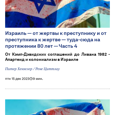
Израиль — от жертвы к преступнику и от
преступника к жертве — туда-сюда на
протяжении 80 лет — Часть 4
От Кэмп-Дэвидских соглашений до Ливана 1982 -
Апартеид и колониализм в Израиле
Питер Хензелер / Рене Циттлау
птн 15 дек 2023
9 мин.