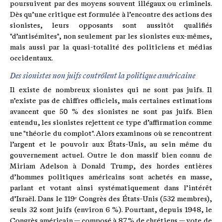
poursuivent par des moyens souvent illégaux ou criminels.
Dès qu’une critique est formulée à l’encontre des actions des
sionistes, leurs opposants sont aussitôt qualifiés
"d’antisémites", non seulement par les sionistes eux-mêmes,
mais aussi par la quasi-totalité des politiciens et médias
occidentaux.
Des sionistes non juifs contrôlent la politique américaine
Il existe de nombreux sionistes qui ne sont pas juifs. Il
n’existe pas de chiffres officiels, mais certaines estimations
avancent que 50 % des sionistes ne sont pas juifs. Bien
entendu, les sionistes rejettent ce type d’affirmation comme
une "théorie du complot". Alors examinons où se rencontrent
l’argent et le pouvoir aux États-Unis, au sein même du
gouvernement actuel. Outre le don massif bien connu de
Miriam Adelson à Donald Trump, des hordes entières
d’hommes politiques américains sont achetés en masse,
parlant et votant ainsi systématiquement dans l’intérêt
d’Israël. Dans le 119ᵉ Congrès des États-Unis (532 membres),
seuls 32 sont juifs (environ 6 %). Pourtant, depuis 1948, le
Congrès américain — composé à 87 % de chrétiens — vote de