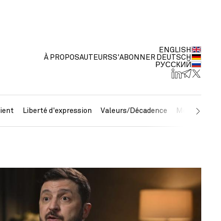
ENGLISH
À PROPOS
AUTEURS
S'ABONNER
DEUTSCH
РУССКИЙ
ient
Liberté d'expression
Valeurs/Décadence
Métaux préc