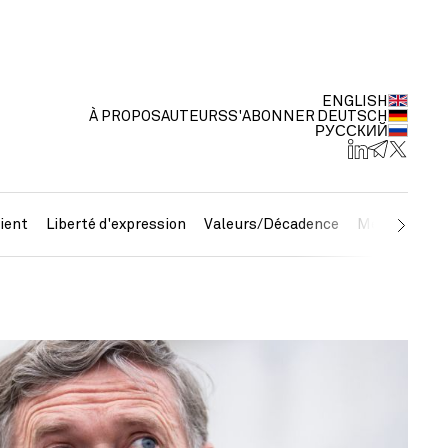
ENGLISH
À PROPOS
AUTEURS
S'ABONNER
DEUTSCH
РУССКИЙ
ient
Liberté d'expression
Valeurs/Décadence
Métaux préc