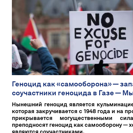
Геноцид как «самооборона» — за
соучастники геноцида в Газе — М
Нынешний геноцид является кульминацие
которая закручивается с 1948 года и на 
прикрывается могущественными си
преподносят геноцид как самооборону — х
являются соучастниками.