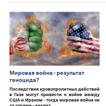
Mировая война - результат
геноцида?
Последствия кровопролитных действий
в Газе могут привести к войне между
США и Ираном - тогда мировая война не
за горами - анализ.