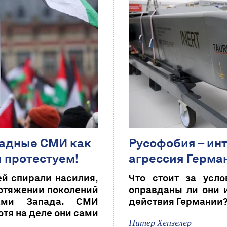
падные СМИ как
Русофобия – ин
ы протестуем!
агрессия Герма
й спирали насилия,
Что стоит за усло
протяжении поколений
оправданы ли они и
лами Запада. СМИ
действия Германии?
отя на деле они сами
Питер Хензелер