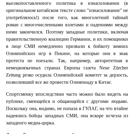
высокопоставленного политика в изнасиловании (в
оригинальном китайском тексте слово "изнасилование" не
употреблялось!) после того, как многолетний тайный
роман с многочисленными взлетами и падениями между
ними закончился. Поэтому западные политики, включая
правительственную коалицию Германии, и их помощники
в лице СМИ немедленно призвали к бойкоту зимних
Олимпийских игр в Пекине, на которые они в знак
протеста не поехали. Так, например, авторитетная в
немецкоязычных странах Европы газета Neue Zürcher
Zeitung резко осудила Олимпийский комитет за дерзость,
позволивший все же провести Олимпиаду в Китае.
Спортсменку впоследствии часто можно было видеть на
публике, смеющейся и общающейся с другими людьми.
Поскольку она, видимо, не попала в ГУЛАГ, на что втайне
надеялись бойцы западных СМИ, она вскоре исчезла из
западного медиа-цирка.