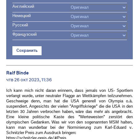
Английский
Немецкий
Русский
Французский
Сохранить
Ralf Binde
чтв 26 окт 2023, 11:36
Ich kann mich nicht daran erinnern, dass jemals von US- Sportlern
verlangt wurde, unter neutraler Flagge an Wettkämpfen teilzunehmen.
Geschweige denn, man hat die USA generell von Olympia o.ä.
suspendiert. Angesichts der vielen "Angriffskriege" die die USA in den
letzten 30 Jahren verbrochen haben, wäre das mehr als angebracht.
Eine kleine politische Kaste des "Wertewesten" zerstört den
olympischen Gedanken. Was wir von den sogenannten MSM halten,
kann man wunderbar bei der Norminierung zum Karl-Eduard v.
Schnitzler Preis zum Ausdruck bringen:
https://schnitzler-preis.de/#Preis