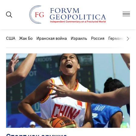
США
Жак Бо
Иранская война
Израиль
Россия
Германия
Ки