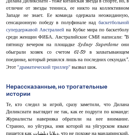
Дилана Диликсиати - тоже китайская звезда в спорте, но, в
отличие от звезды тенниса, ее никто на коллективном
Западе не знает. Ее команда одержала неожиданную,
сенсационную победу в полуфинале над
баскетбольной
супердержавой Австралией
на Кубке мира по баскетболу
среди женщин ФИБА. Австралийские СМИ написали:
"В
пятницу вечером на площадке Sydney Superdome они
обыграли хозяек со счетом 61-59 в захватывающем
.
поединке, который решился лишь на последних секундах"
Этот
"драматический триллер"
вызвал шок.
Нерассказанные, но трогательные
истории
Те, кто следил за игрой, сразу заметили, что Дилана
Диликсиати выглядит не так, как ее подруги по команде:
Журналисты наверняка обратили на нее внимание.
Странно, но уйгурка, имя которой на уйгурском языке
пишется как دىلانا دىلشات, что не похоже на мандаринский,