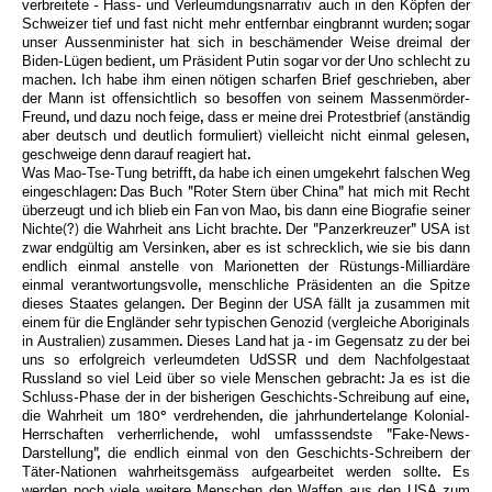
verbreitete - Hass- und Verleumdungsnarrativ auch in den Köpfen der
Schweizer tief und fast nicht mehr entfernbar eingbrannt wurden; sogar
unser Aussenminister hat sich in beschämender Weise dreimal der
Biden-Lügen bedient, um Präsident Putin sogar vor der Uno schlecht zu
machen. Ich habe ihm einen nötigen scharfen Brief geschrieben, aber
der Mann ist offensichtlich so besoffen von seinem Massenmörder-
Freund, und dazu noch feige, dass er meine drei Protestbrief (anständig
aber deutsch und deutlich formuliert) vielleicht nicht einmal gelesen,
geschweige denn darauf reagiert hat.
Was Mao-Tse-Tung betrifft, da habe ich einen umgekehrt falschen Weg
eingeschlagen: Das Buch "Roter Stern über China" hat mich mit Recht
überzeugt und ich blieb ein Fan von Mao, bis dann eine Biografie seiner
Nichte(?) die Wahrheit ans Licht brachte. Der "Panzerkreuzer" USA ist
zwar endgültig am Versinken, aber es ist schrecklich, wie sie bis dann
endlich einmal anstelle von Marionetten der Rüstungs-Milliardäre
einmal verantwortungsvolle, menschliche Präsidenten an die Spitze
dieses Staates gelangen. Der Beginn der USA fällt ja zusammen mit
einem für die Engländer sehr typischen Genozid (vergleiche Aboriginals
in Australien) zusammen. Dieses Land hat ja - im Gegensatz zu der bei
uns so erfolgreich verleumdeten UdSSR und dem Nachfolgestaat
Russland so viel Leid über so viele Menschen gebracht: Ja es ist die
Schluss-Phase der in der bisherigen Geschichts-Schreibung auf eine,
die Wahrheit um 180° verdrehenden, die jahrhundertelange Kolonial-
Herrschaften verherrlichende, wohl umfasssendste "Fake-News-
Darstellung", die endlich einmal von den Geschichts-Schreibern der
Täter-Nationen wahrheitsgemäss aufgearbeitet werden sollte. Es
werden noch viele weitere Menschen den Waffen aus den USA zum