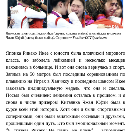
Японская пловчиха Рикако Ики (справа, красная майка) и китайская пловчиха
Чжан Юфэй (слева, белая майка). Скриншот: Twitter/CGTSportscene
Японка Рикако Икее с юности была пловчихой мирового
класса, но заболела лейкемией и несколько месяцев
находилась в больнице. И вот она снова вернулась в спорт.
Заплыв на 50 метров был последним соревнованием по
плаванию на Играх в Ханчжоу и последним шансом Икее
завоевать индивидуальную медаль, что она и сделала.
Посыл был очевиден: лейкемия осталась в прошлом, и я
снова в числе призеров! Китаянка Чжан Юфэй была в
курсе всей этой истории. Хотя они и были спортивными
соперниками, они были азиатскими соседями и друзьями,
прошедшими один путь. Это был эмоциональный момент.
- вспоминает
"Я сказала Рикако: Не плачь, не плачь",