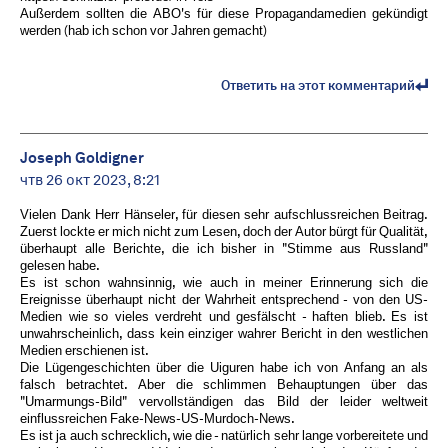
Außerdem sollten die ABO's für diese Propagandamedien gekündigt
werden (hab ich schon vor Jahren gemacht)
Ответить на этот комментарий
Joseph Goldigner
чтв 26 окт 2023, 8:21
Vielen Dank Herr Hänseler, für diesen sehr aufschlussreichen Beitrag.
Zuerst lockte er mich nicht zum Lesen, doch der Autor bürgt für Qualität,
überhaupt alle Berichte, die ich bisher in "Stimme aus Russland"
gelesen habe.
Es ist schon wahnsinnig, wie auch in meiner Erinnerung sich die
Ereignisse überhaupt nicht der Wahrheit entsprechend - von den US-
Medien wie so vieles verdreht und gesfälscht - haften blieb. Es ist
unwahrscheinlich, dass kein einziger wahrer Bericht in den westlichen
Medien erschienen ist.
Die Lügengeschichten über die Uiguren habe ich von Anfang an als
falsch betrachtet. Aber die schlimmen Behauptungen über das
"Umarmungs-Bild" vervollständigen das Bild der leider weltweit
einflussreichen Fake-News-US-Murdoch-News.
Es ist ja auch schrecklich, wie die - natürlich sehr lange vorbereitete und