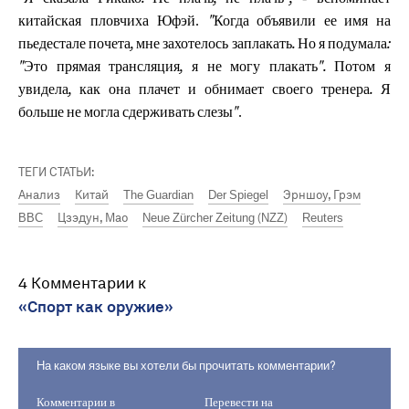
китайская пловчиха Юфэй.
"Когда объявили ее имя на
пьедестале почета, мне захотелось заплакать. Но я подумала:
"Это прямая трансляция, я не могу плакать". Потом я
увидела, как она плачет и обнимает своего тренера. Я
.
больше не могла сдерживать слезы"
ТЕГИ СТАТЬИ:
Анализ
Китай
The Guardian
Der Spiegel
Эрншоу, Грэм
BBC
Цзэдун, Мао
Neue Zürcher Zeitung (NZZ)
Reuters
4 Комментарии к
«Спорт как оружие»
На каком языке вы хотели бы прочитать комментарии?
Комментарии в
Перевести на