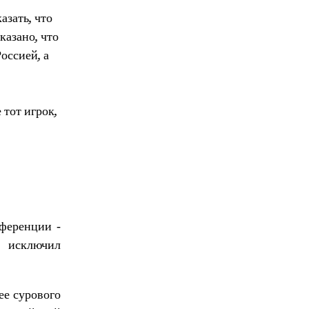
азать, что
казано, что
оссией, а
 тот игрок,
нференции -
и исключил
ее сурового