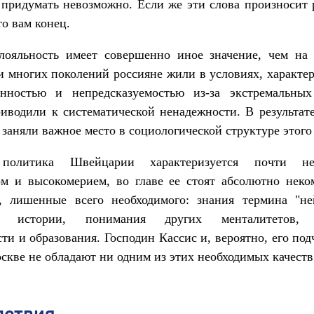
придумать невозможно. Если же эти слова произносит
то вам конец.
лояльность имеет совершенно иное значение, чем на 
 многих поколений россияне жили в условиях, характ
енностью и непредсказуемостью из-за экстремальных
иводили к систематической ненадежности. В результат
 заняли важное место в социологической структуре этого
политика Швейцарии характеризуется почти не
ом и высокомерием, во главе ее стоят абсолютно неко
, лишенные всего необходимого: знания термина "ней
я истории, понимания других менталитетов, 
ти и образования. Господин Кассис и, вероятно, его по
скве не обладают ни одним из этих необходимых качеств
дствия