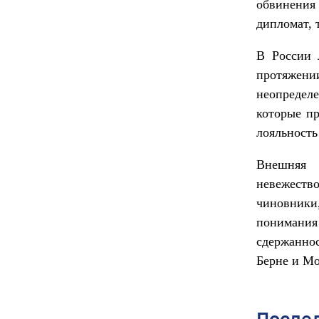
обвинения 
дипломат, 
В России 
протяжении
неопредел
которые пр
лояльность
Внешняя 
невежеств
чиновники
понимани
сдержаннос
Берне и Мо
После