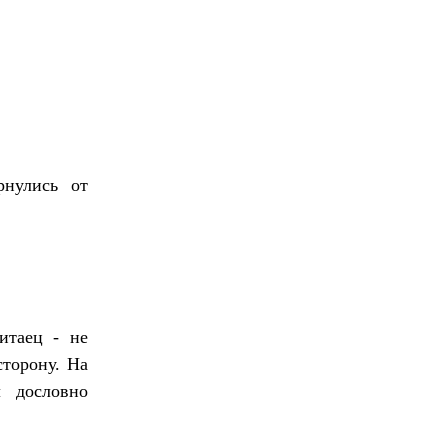
рнулись от
итаец - не
сторону. На
л дословно