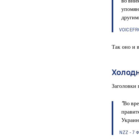
во вни
упомян
другим
VOICEFR
Так оно и 
Холодн
Заголовки 
"Во вр
правит
Украин
NZZ - 7 