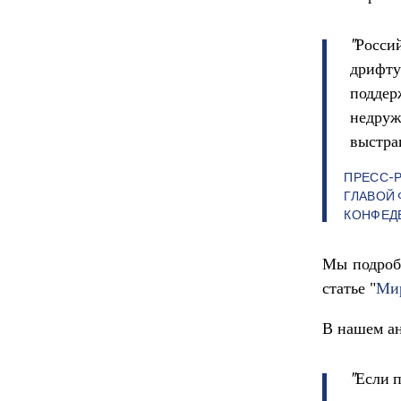
"Росси
дрифту
поддер
недруж
выстра
ПРЕСС-Р
ГЛАВОЙ
КОНФЕД
Мы подроб
статье "
Мир
В нашем а
"Если п