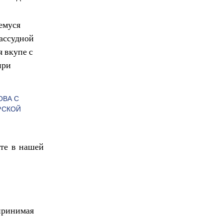
емуся
ассудной
 вкупе с
при
ОВА С
РСКОЙ
те в нашей
 принимая