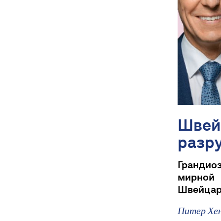
Швейц
разр
Грандио
мирной 
Швейцари
Питер Хе