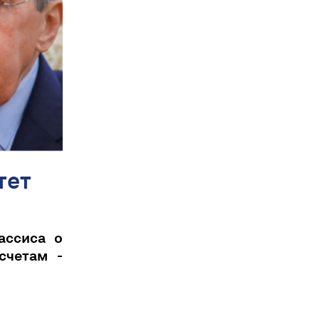
тет
ассиса о
счетам -