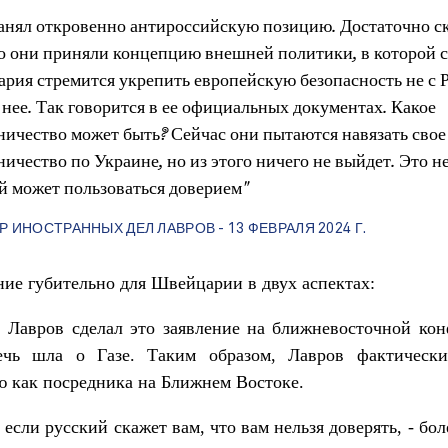
занял откровенно антироссийскую позицию. Достаточно ск
о они приняли концепцию внешней политики, в которой с
рия стремится укрепить европейскую безопасность не с Р
 нее. Так говорится в ее официальных документах. Какое
ничество может быть? Сейчас они пытаются навязать свое
ичество по Украине, но из этого ничего не выйдет. Это не
й может пользоваться доверием"
 ИНОСТРАННЫХ ДЕЛ ЛАВРОВ - 13 ФЕВРАЛЯ 2024 Г
.
ние губительно для Швейцарии в двух аспектах:
 Лавров сделал это заявление на ближневосточной ко
ечь шла о Газе. Таким образом, Лавров фактическ
 как посредника на Ближнем Востоке.
 если русский скажет вам, что вам нельзя доверять, - бол