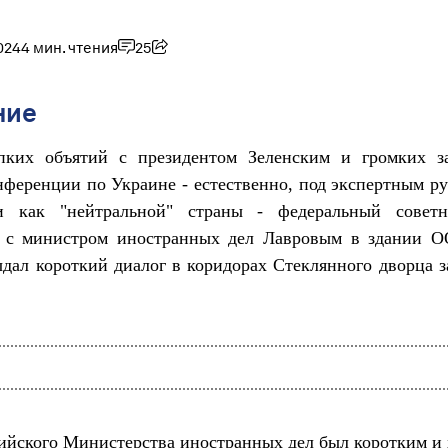
024
4 мин. чтения
25
ние
пких объятий с президентом Зеленским и громких з
ференции по Украине - естественно, под экспертным р
 как "нейтральной" страны - федеральный совет
я с министром иностранных дел Лавровым в здании 
дал короткий диалог в коридорах Стеклянного дворца 
ийского Министерства иностранных дел был коротким и