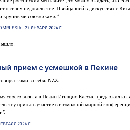
мание российский менталитет, то можно ожидать, что Рос
ет о своем недовольстве Швейцарией в дискуссиях с Кита
и крупными союзниками."
OMRUSSIA - 27 ЯНВАРЯ 2024 Г.
вышло.
ый прием с усмешкой в Пекине
говорят сами за себя: NZZ:
емя своего визита в Пекин Игнацио Кассис предложил ки
ельству принять участие в возможной мирной конференц
е".
ФЕВРАЛЯ 2024 Г.