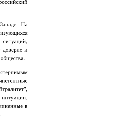
 российский
Западе. На
еризующихся
 ситуаций,
е доверие и
 общества.
стерпимым
мпетентные
тралитет",
интуиции,
дчиненные в
.