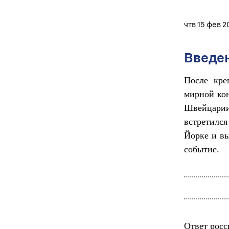
чтв 15 фев 2
Введе
После кре
мирной кон
Швейцарии
встретилс
Йорке и вы
событие.
Ответ росс