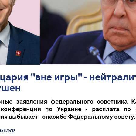
ария "вне игры" - нейтрали
ушен
зные заявления федерального советника К
конференции по Украине - расплата по 
я выбывает - спасибо Федеральному совету.
нзелер