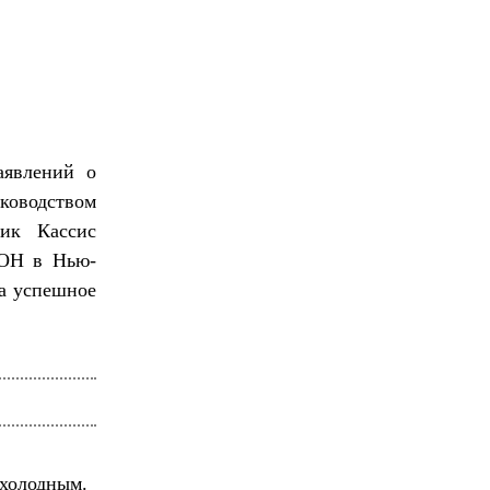
аявлений о
уководством
ник Кассис
ООН в Нью-
за успешное
 холодным.