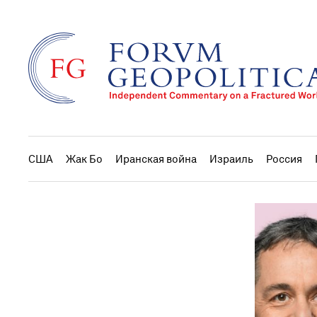
США
Жак Бо
Иранская война
Израиль
Россия