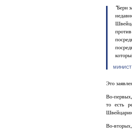
"Берн 
недавн
Швейца
против
посред
посредн
которы
МИНИСТР
Это заявле
Во-первых,
то есть р
Швейцарию
Во-вторых,