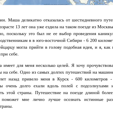
ин. Маша деликатно отказалась от шестидневного пут
возрасте 13 лет она уже ездила на таком поезде из Москвы
о, поскольку это был не ее выбор проведения канику
родственникам в в юго-восточной Сибири - 6 200 киломе
йцарцу могла прийти в голову подобная идея, и я, как
 при себе.
а имеет для меня несколько целей. Я хочу прочувствов
ы на себе. Одно из самых долгих путешествий на машин
 лет назад привело меня в Курск - 600 километров -
ы очень долго ехали вдоль полей с подсолнухами
сть этой страны. Путешествие на поезде длиной более
 поможет мне лично лучше осознать истинные ра
траны.