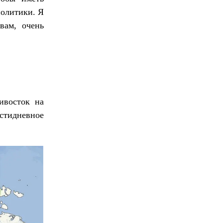
политики. Я
вам, очень
ивосток на
стидневное