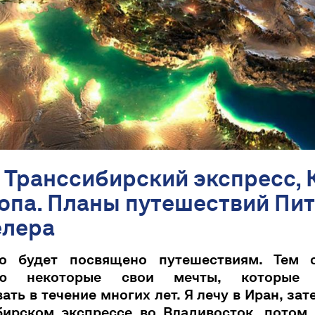
 Транссибирский экспресс, 
опа. Планы путешествий Пи
елера
о будет посвящено путешествиям. Тем
яю некоторые свои мечты, которые 
ать в течение многих лет. Я лечу в Иран, зат
бирском экспрессе во Владивосток, потом 