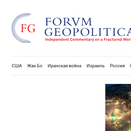
США
Жак Бо
Иранская война
Израиль
Россия