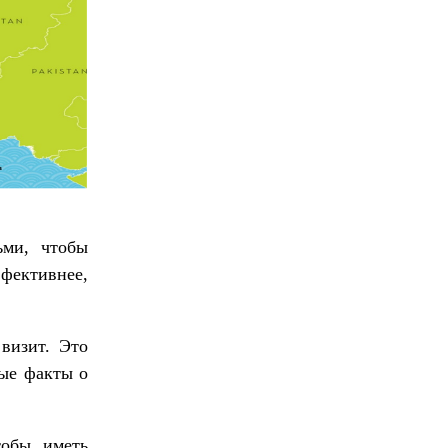
ьми, чтобы
ффективнее,
визит. Это
рые факты о
тобы иметь