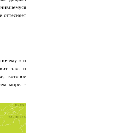
нившемуся
е оттесняет
 почему эти
вит зло, и
е, которое
сем мире. -