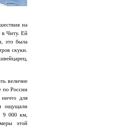
ешествия на
 в Читу. Ей
л, это была
тров скуки.
 швейцарец,
ать величие
е по России
 ничто для
 и ощущали
 9 000 км,
змеры этой