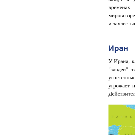
временах
мировоззре
и захлесты
Иран
У Ирана, к
"злодеи" 
угнетенны
угрожает н
Действител