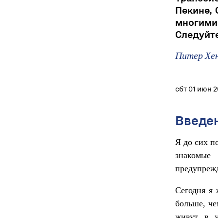
Пекине, 
многим
Следуйте
Питер Хе
сбт 01 июн 
Введе
Я до сих п
знакомые
предупрежд
Сегодня я 
больше, че
живут в у