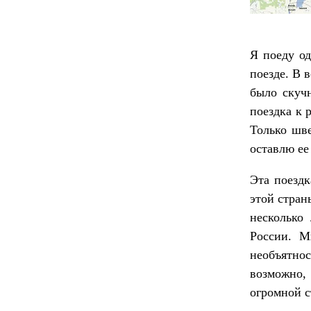
Я поеду од
поезде. В 
было скучн
поездка к 
Только шве
оставлю ее
Эта поездк
этой стран
несколько
России. М
необъятно
возможно,
огромной с