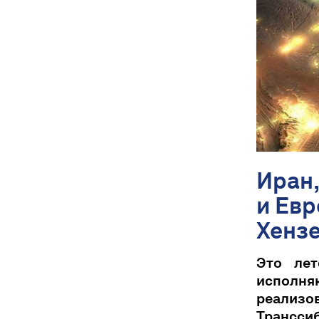
Иран,
и Евр
Хенз
Это лет
исполн
реализов
Трансси