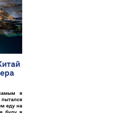
Китай
тера
 самым я
пытался
ем еду на
я буду в