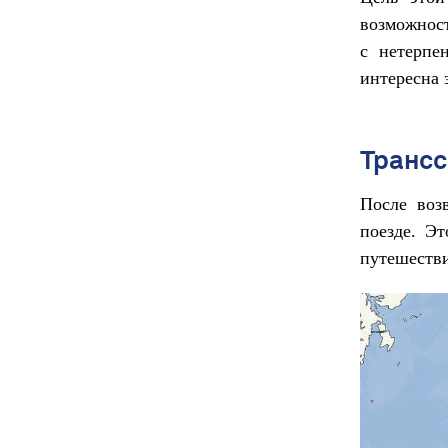
возможност
с нетерпе
интересна э
Трансс
После воз
поезде. Э
путешестви