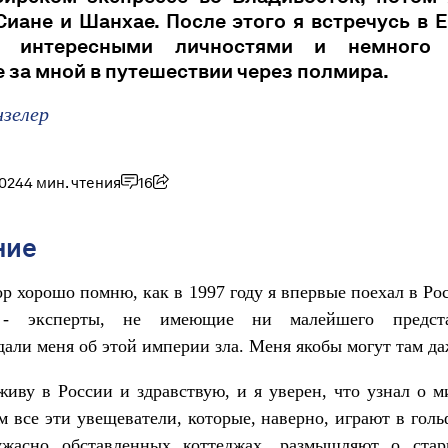
Сиане и Шанхае. После этого я встречусь в 
и интересными личностями и немного о
 за мной в путешествии через полмира.
нзелер
2024
4 мин. чтения
16
ние
ор хорошо помню, как в 1997 году я впервые поехал в Ро
 - эксперты, не имеющие ни малейшего предста
али меня об этой империи зла. Меня якобы могут там да
живу в России и здравствую, и я уверен, что узнал о м
м все эти увещеватели, которые, наверно, играют в голь
жасно обставленных коттеджах, размышляют о ста