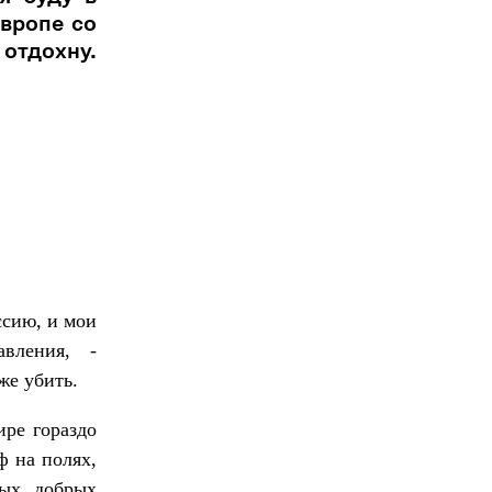
Европе со
тдохну.
ссию, и мои
вления, -
же убить.
ире гораздо
ф на полях,
рых добрых