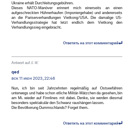
Ukraine erhält Durchleitungsgebühren.
Dieses NATO-Manöver erinnert mich einerseits an einen
aufgeschreckten Hühnerhaufen (Imponiergehabe) und andererseits
an die Pariserverhandlungen Vietkong/USA. Die damalige US-
Verhandlungsstrategie hat letzt endlich dem Vietkong den
Verhandlungssieg eingebracht.
Ответить на этот комментарий
Antwort auf
S. W.
qed
вск 11 июн 2023, 22:46
Nun, ich bin seit Jahrzehnten regelmäßig auf Ostseefähren
unterwegs und habe schon etliche Militär-Mätzchen da gesehen, bin
am Mi. wieder auf Finnlines mit dabei. Denke, sie werden diesmal
besonders spektakulär den Schwanz raushängen lassen.
Die Bevölkerung Dummschlands? Forget them.
Ответить на этот комментарий