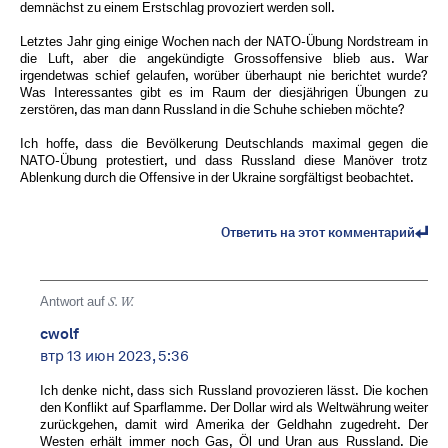
demnächst zu einem Erstschlag provoziert werden soll.
Letztes Jahr ging einige Wochen nach der NATO-Übung Nordstream in
die Luft, aber die angekündigte Grossoffensive blieb aus. War
irgendetwas schief gelaufen, worüber überhaupt nie berichtet wurde?
Was Interessantes gibt es im Raum der diesjährigen Übungen zu
zerstören, das man dann Russland in die Schuhe schieben möchte?
Ich hoffe, dass die Bevölkerung Deutschlands maximal gegen die
NATO-Übung protestiert, und dass Russland diese Manöver trotz
Ablenkung durch die Offensive in der Ukraine sorgfältigst beobachtet.
Ответить на этот комментарий
Antwort auf
S. W.
cwolf
втр 13 июн 2023, 5:36
Ich denke nicht, dass sich Russland provozieren lässt. Die kochen
den Konflikt auf Sparflamme. Der Dollar wird als Weltwährung weiter
zurückgehen, damit wird Amerika der Geldhahn zugedreht. Der
Westen erhält immer noch Gas, Öl und Uran aus Russland. Die