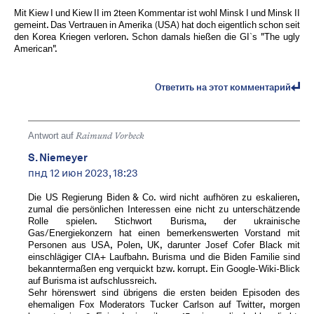
Mit Kiew I und Kiew II im 2teen Kommentar ist wohl Minsk I und Minsk II
gemeint. Das Vertrauen in Amerika (USA) hat doch eigentlich schon seit
den Korea Kriegen verloren. Schon damals hießen die GI`s "The ugly
American".
Ответить на этот комментарий
Antwort auf
Raimund Vorbeck
S. Niemeyer
пнд 12 июн 2023, 18:23
Die US Regierung Biden & Co. wird nicht aufhören zu eskalieren,
zumal die persönlichen Interessen eine nicht zu unterschätzende
Rolle spielen. Stichwort Burisma, der ukrainische
Gas/Energiekonzern hat einen bemerkenswerten Vorstand mit
Personen aus USA, Polen, UK, darunter Josef Cofer Black mit
einschlägiger CIA+ Laufbahn. Burisma und die Biden Familie sind
bekanntermaßen eng verquickt bzw. korrupt. Ein Google-Wiki-Blick
auf Burisma ist aufschlussreich.
Sehr hörenswert sind übrigens die ersten beiden Episoden des
ehemaligen Fox Moderators Tucker Carlson auf Twitter, morgen