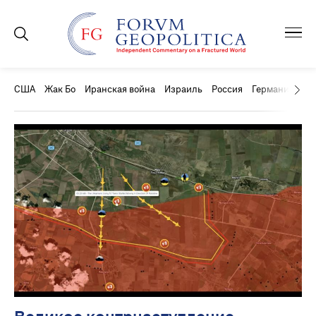
США
Жак Бо
Иранская война
Израиль
Россия
Германия
Ки