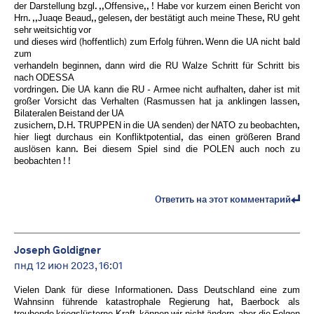
der Darstellung bzgl. ,,Offensive,, ! Habe vor kurzem einen Bericht von
Hrn. ,,Juaqe Beaud,, gelesen, der bestätigt auch meine These, RU geht
sehr weitsichtig vor
und dieses wird (hoffentlich) zum Erfolg führen. Wenn die UA nicht bald
zum
verhandeln beginnen, dann wird die RU Walze Schritt für Schritt bis
nach ODESSA
vordringen. Die UA kann die RU - Armee nicht aufhalten, daher ist mit
großer Vorsicht das Verhalten (Rasmussen hat ja anklingen lassen,
Bilateralen Beistand der UA
zusichern, D.H. TRUPPEN in die UA senden) der NATO zu beobachten,
hier liegt durchaus ein Konfliktpotential, das einen größeren Brand
auslösen kann. Bei diesem Spiel sind die POLEN auch noch zu
beobachten ! !
Ответить на этот комментарий
Joseph Goldigner
пнд 12 июн 2023, 16:01
Vielen Dank für diese Informationen. Dass Deutschland eine zum
Wahnsinn führende katastrophale Regierung hat, Baerbock als
treubende kriegslüsterne Kraft, können wir nicht ändern, aber die Folgen