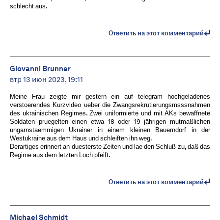
schlecht aus.
Ответить на этот комментарий
Giovanni Brunner
втр 13 июн 2023, 19:11
Meine Frau zeigte mir gestern ein auf telegram hochgeladenes
verstoerendes Kurzvideo ueber die Zwangsrekrutierungsmsssnahmen
des ukrainischen Regimes. Zwei uniformierte und mit AKs bewaffnete
Soldaten pruegelten einen etwa 18 oder 19 jährigen mutmaßlichen
ungarnstaemmigen Ukrainer in einem kleinen Bauerndorf in der
Westukraine aus dem Haus und schleiften ihn weg.
Derartiges erinnert an duesterste Zeiten und lae den Schluß zu, daß das
Regime aus dem letzten Loch pfeift.
Ответить на этот комментарий
Michael Schmidt