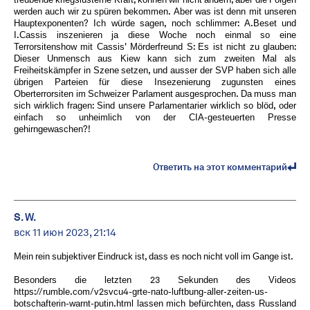
werden auch wir zu spüren bekommen. Aber was ist denn mit unseren
Hauptexponenten? Ich würde sagen, noch schlimmer: A.Beset und
I.Cassis inszenieren ja diese Woche noch einmal so eine
Terrorsitenshow mit Cassis' Mörderfreund S: Es ist nicht zu glauben:
Dieser Unmensch aus Kiew kann sich zum zweiten Mal als
Freiheitskämpfer in Szene setzen, und ausser der SVP haben sich alle
übrigen Parteien für diese Insezenierung zugunsten eines
Oberterrorsiten im Schweizer Parlament ausgesprochen. Da muss man
sich wirklich fragen: Sind unsere Parlamentarier wirklich so blöd, oder
einfach so unheimlich von der CIA-gesteuerten Presse
gehirngewaschen?!
Ответить на этот комментарий
S. W.
вск 11 июн 2023, 21:14
Mein rein subjektiver Eindruck ist, dass es noch nicht voll im Gange ist.
Besonders die letzten 23 Sekunden des Videos
https://rumble.com/v2svcu4-grte-nato-luftbung-aller-zeiten-us-
botschafterin-warnt-putin.html lassen mich befürchten, dass Russland