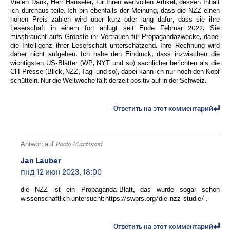
Vielen Dank, Herr Hänseler, für Ihren wertvollen Artikel, dessen Inhalt
ich durchaus teile. Ich bin ebenfalls der Meinung, dass die NZZ einen
hohen Preis zahlen wird über kurz oder lang dafür, dass sie ihre
Leserschaft in einem fort anlügt seit Ende Februar 2022. Sie
missbraucht aufs Gröbste ihr Vertrauen für Propagandazwecke, dabei
die Intelligenz ihrer Leserschaft unterschätzend. Ihre Rechnung wird
daher nicht aufgehen. Ich habe den Eindruck, dass inzwischen die
wichtigsten US-Blätter (WP, NYT und so) sachlicher berichten als die
CH-Presse (Blick, NZZ, Tagi und so), dabei kann ich nur noch den Kopf
schütteln. Nur die Weltwoche fällt derzeit positiv auf in der Schweiz.
Ответить на этот комментарий
Antwort auf
Paolo Martinoni
Jan Lauber
пнд 12 июн 2023, 18:00
die NZZ ist ein Propaganda-Blatt, das wurde sogar schon
wissenschaftlich untersucht: https://swprs.org/die-nzz-studie/ .
Ответить на этот комментарий