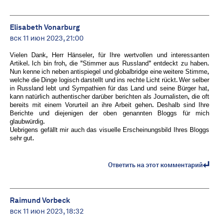
Elisabeth Vonarburg
вск 11 июн 2023, 21:00
Vielen Dank, Herr Hänseler, für Ihre wertvollen und interessanten
Artikel. Ich bin froh, die "Stimmer aus Russland" entdeckt zu haben.
Nun kenne ich neben antispiegel und globalbridge eine weitere Stimme,
welche die Dinge logisch darstellt und ins rechte Licht rückt. Wer selber
in Russland lebt und Sympathien für das Land und seine Bürger hat,
kann natürlich authentischer darüber berichten als Journalisten, die oft
bereits mit einem Vorurteil an ihre Arbeit gehen. Deshalb sind Ihre
Berichte und diejenigen der oben genannten Bloggs für mich
glaubwürdig.
Uebrigens gefällt mir auch das visuelle Erscheinungsbild Ihres Bloggs
sehr gut.
Ответить на этот комментарий
Raimund Vorbeck
вск 11 июн 2023, 18:32