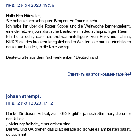
пнд 12 июн 2023, 19:59
Hallo Herr Hänseler,
Sie haben einen sehr guten Blog der Hoffnung macht.
Ich habe ihn über die Roger Köppel und die Weltwoche kennengelernt,
eine der letzten journalistische Bastionen im deutschsprachigen Raum.
Ich hoffe sehr, dass die Schwarmintelligenz von Russland, China,
BRICS die des kranken kriegsliebenden Westen, der nur in Feindbildern
denkt und handelt, in die Knie zwingt.
Beste Grüße aus dem "schwerkranken" Deutschland
Ответить на этот комментарий
johann strempfl
пнд 12 июн 2023, 17:12
Danke für diesen Artikel, zum Glück gibt´s ja noch Stimmen, die unter
der Rubrik
,,Meinungsfreiheit,, einzuordnen sind.
Der WE und UA drehen das Blatt gerade so, so wie es am besten passt,
so auch mit