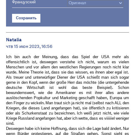
Французский
Сохранить
Natalia
чтв 15 июн 2023, 16:56
Ich bin auch der Meinung, dass das Spiel der USA mehr als
offensichtlich ist, deswegen verstehe ich nicht, warum es vielen
Menschen und vor allem den westlichen Regierungen noch nicht klar
wurde. Meine Theorie ist, dass sie das wissen, es ihnen aber egal ist.
Als treuer und unterwürfiger Diener der USA schießt man sich sogar
gerne in den Kopf, wenn der große Herr das möchte (die untergehende
deutsche Wirtschaft ist wohl das beste Beispiel). Schon
bewundernswert, wie die Amerikaner es mit ihrer alles andere
auslöschenden Popkultur und Marketing geschafft haben, Europa um
den Finger zu wickeln. Man traut sich ja nicht mal (selbst nach ALL den
Kriegen, die dieses Land angefangen hat), sie öffentlich zu kritisieren
oder als Schurkenstaat zu bezeichnen. Ich weiß jetzt nicht, wie viele
Kriege Russland angefangen hat, aber ich wette, dass es viiiiiiel weniger
sind.
Deswegen habe ich keine Hoffnung, dass sich die Lage bald ändert. Nur
wenn Bürder protestieren, auf die Straßen gehen. Sonst sieht es