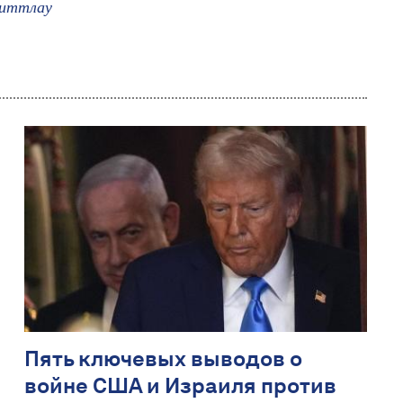
Циттлау
Пять ключевых выводов о
войне США и Израиля против