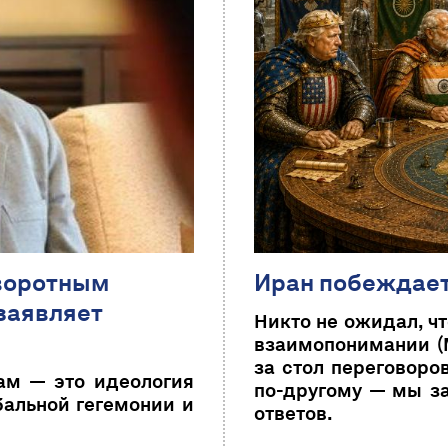
оворотным
Иран побеждае
заявляет
Никто не ожидал, ч
взаимопонимании (M
за стол переговоро
м — это идеология
по-другому — мы за
бальной гегемонии и
ответов.