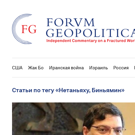
США
Жак Бо
Иранская война
Израиль
Россия
Статьи по тегу «Нетаньяху, Биньямин»