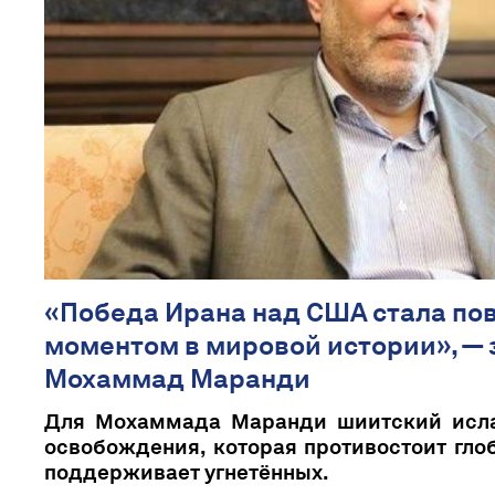
«Победа Ирана над США стала п
моментом в мировой истории», — 
Мохаммад Маранди
Для Мохаммада Маранди шиитский исла
освобождения, которая противостоит гло
поддерживает угнетённых.