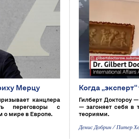
риху Мерцу
Когда „эксперт“
ризывает канцлера
Гилберт Доктороу —
ть переговоры с
— загоняет себя в
о мире в Европе.
теориями.
Денис Добрин / Питер Хе