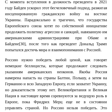
С момента вступления в должность президента в 2021
году Байден ускорил этот бесчеловечный подход, разжигая
инсценированную гражданскую войну на востоке
Украины. Парадоксально и трагично, что государства
Европейского союза хотят по собственной инициативе
продолжить политику агрессии и санкций, навязанную им
американскими администрациями при Обаме и
Байдене[30], после того как президент Дональд Трамп
попытался достичь мира и взаимопонимания с Россией.
Россию нужно победить любой ценой, как говорят
немецкие беллицисты, которые продолжают следовать
указаниям американских неоконов. Якобы Россия
намерена напасть на страны Балтии, Польшу, а затем на
Германию и всю Западную Европу, если захватит Украину,
но доказательств этому нет. Великобритания и Великая
Нация в настоящее время соревнуются за ведущую роль в
Европе, пока Фридрих Мерц еще не в состоянии
управлять страной. Но Россию нельзя победить. Это