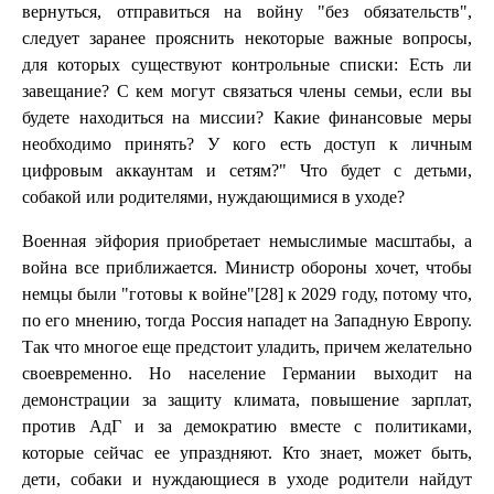
вернуться, отправиться на войну "без обязательств",
следует заранее прояснить некоторые важные вопросы,
для которых существуют контрольные списки: Есть ли
завещание? С кем могут связаться члены семьи, если вы
будете находиться на миссии? Какие финансовые меры
необходимо принять? У кого есть доступ к личным
цифровым аккаунтам и сетям?" Что будет с детьми,
собакой или родителями, нуждающимися в уходе?
Военная эйфория приобретает немыслимые масштабы, а
война все приближается. Министр обороны хочет, чтобы
немцы были "готовы к войне"[28] к 2029 году, потому что,
по его мнению, тогда Россия нападет на Западную Европу.
Так что многое еще предстоит уладить, причем желательно
своевременно. Но население Германии выходит на
демонстрации за защиту климата, повышение зарплат,
против АдГ и за демократию вместе с политиками,
которые сейчас ее упраздняют. Кто знает, может быть,
дети, собаки и нуждающиеся в уходе родители найдут