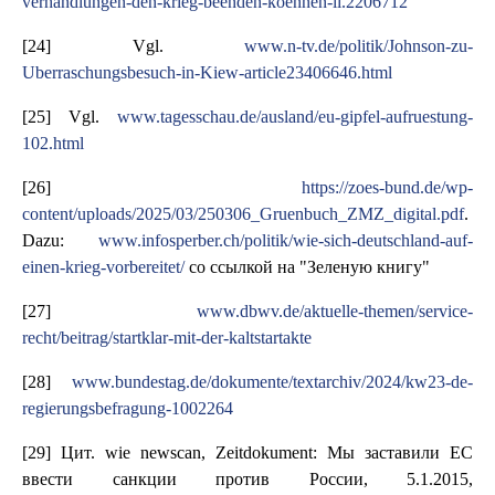
verhandlungen-den-krieg-beenden-koennen-li.2206712
[24] Vgl.
www.n-tv.de/politik/Johnson-zu-
Uberraschungsbesuch-in-Kiew-article23406646.html
[25] Vgl.
www.tagesschau.de/ausland/eu-gipfel-aufruestung-
102.html
[26]
https://zoes-bund.de/wp-
content/uploads/2025/03/250306_Gruenbuch_ZMZ_digital.pdf
.
Dazu:
www.infosperber.ch/politik/wie-sich-deutschland-auf-
einen-krieg-vorbereitet/
со ссылкой на "Зеленую книгу"
[27]
www.dbwv.de/aktuelle-themen/service-
recht/beitrag/startklar-mit-der-kaltstartakte
[28]
www.bundestag.de/dokumente/textarchiv/2024/kw23-de-
regierungsbefragung-1002264
[29] Цит. wie newscan, Zeitdokument: Мы заставили ЕС
ввести санкции против России, 5.1.2015,