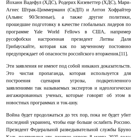
Йоханн Вадефул (ХДС), Родерих Кизеветтер (ХДС), Мари-
Агнес Штрак-Циммерманн (СвДП) и Антон Хофрайтер
(Альянс 90/Зеленые), а также другие политики,
прошедшие подготовку в качестве глобальных лидеров по
программе Yale World Fellows в США, например
русофобски настроенная президент Литвы Даля
Грибаускайте, которая как по заученному постоянно
предупреждает об опасности российского вторжения.[11].
Эти заявления не имеют под собой никаких доказательств.
Это чистая пропаганда, которая используется для
построения сценария угрозы, подкрепленного
заявлениями так называемых экспертов и идеологически
ангажированных ученых, которые говорят об этом в
новостных программах и ток-шоу.
Война будет продолжаться до тех пор, пока не будет убит
последний украинец, чтобы еще больше ослабить Россию.
Президент Федеральной разведывательной службы Бруно
Каль подтвердил эту лживую угрозу 8 марта 2025 года: