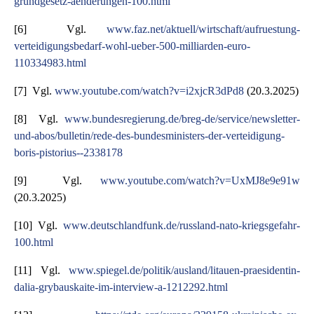
grundgesetz-aenderungen-100.html
[6] Vgl.
www.faz.net/aktuell/wirtschaft/aufruestung-
verteidigungsbedarf-wohl-ueber-500-milliarden-euro-
110334983.html
[7] Vgl.
www.youtube.com/watch?v=i2xjcR3dPd8
(20.3.2025)
[8] Vgl.
www.bundesregierung.de/breg-de/service/newsletter-
und-abos/bulletin/rede-des-bundesministers-der-verteidigung-
boris-pistorius--2338178
[9] Vgl.
www.youtube.com/watch?v=UxMJ8e9e91w
(20.3.2025)
[10] Vgl.
www.deutschlandfunk.de/russland-nato-kriegsgefahr-
100.html
[11] Vgl.
www.spiegel.de/politik/ausland/litauen-praesidentin-
dalia-grybauskaite-im-interview-a-1212292.html