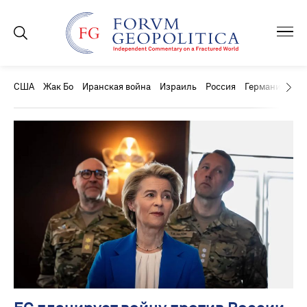
США
Жак Бо
Иранская война
Израиль
Россия
Германия
Ки