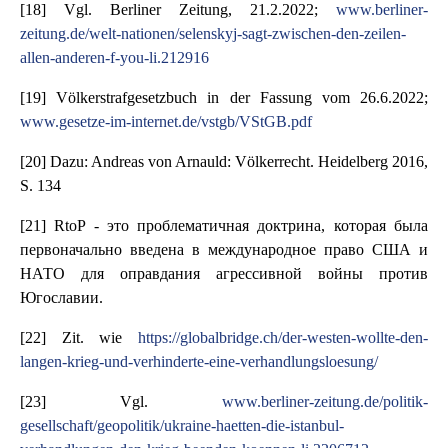
[18] Vgl. Berliner Zeitung, 21.2.2022;
www.berliner-
zeitung.de/welt-nationen/selenskyj-sagt-zwischen-den-zeilen-
allen-anderen-f-you-li.212916
[19] Völkerstrafgesetzbuch in der Fassung vom 26.6.2022;
www.gesetze-im-internet.de/vstgb/VStGB.pdf
[20] Dazu: Andreas von Arnauld: Völkerrecht. Heidelberg 2016,
S. 134
[21] RtoP - это проблематичная доктрина, которая была
первоначально введена в международное право США и
НАТО для оправдания агрессивной войны против
Югославии.
[22] Zit. wie
https://globalbridge.ch/der-westen-wollte-den-
langen-krieg-und-verhinderte-eine-verhandlungsloesung/
[23] Vgl.
www.berliner-zeitung.de/politik-
gesellschaft/geopolitik/ukraine-haetten-die-istanbul-