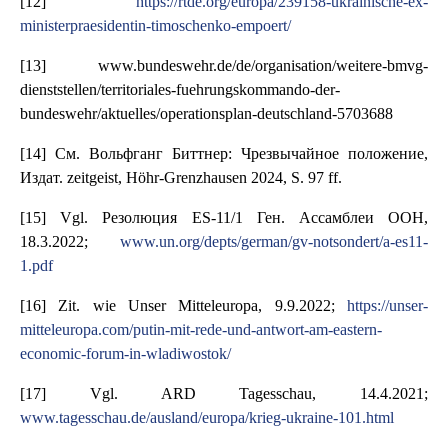
[12]
https://rtde.org/europa/239158-ukrainische-ex-
ministerpraesidentin-timoschenko-empoert/
[13] www.bundeswehr.de/de/organisation/weitere-bmvg-
dienststellen/territoriales-fuehrungskommando-der-
bundeswehr/aktuelles/operationsplan-deutschland-5703688
[14] См. Вольфганг Биттнер: Чрезвычайное положение,
Издат. zeitgeist, Höhr-Grenzhausen 2024, S. 97 ff.
[15] Vgl. Резолюция ES-11/1 Ген. Ассамблеи ООН,
18.3.2022;
www.un.org/depts/german/gv-notsondert/a-es11-
1.pdf
[16] Zit. wie Unser Mitteleuropa, 9.9.2022;
https://unser-
mitteleuropa.com/putin-mit-rede-und-antwort-am-eastern-
economic-forum-in-wladiwostok/
[17] Vgl. ARD Tagesschau, 14.4.2021;
www.tagesschau.de/ausland/europa/krieg-ukraine-101.html