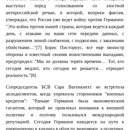
выступил перед голосованием со злостной
антироссийской речью, в которой, вопреки фактам,
утверждал, что Россия уже ведет войну против Германии:
"Это война против нашей страны, которая ведется каждый
день, с атаками на наши сети передачи данных, с
разрушением линий снабжения, с поджогами, с заказными
убийствами…"[7] Борис Писториус, все еще министр
обороны и известный своими воинственными выпадами,
предупредил: "Мы не должны терять времени… Тот, кто
сегодня медлит, кто сегодня не решается… отрицает
реальность."[8]
Сопредседатель БСВ Сара Вагенкнехт не встретила
аплодисментов, когда упрекнула сторонников "военных
кредитов": "Раньше Германия была экономическим
гигантом, который не привлекал внимания к внешней
политике и поэтому пользовался международной
репутацией. Сегодня Германия находится на пути к
превращению в карлика в области экономики, а политики,