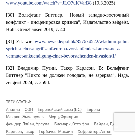
www.youtube.com/watch?v=JLO7uKVarB8
(19.3.2025)
[30] Вольфганг Биттнер, "Новый западно-восточный
конфликт - инсценировка кризиса", Издательство zeitgeist,
Höhr-Grenzhausen 2019, с. 40
[31] Zit. wie
www.news.de/politik/857674522/wladimir-putin-
spricht-ueber-angriff-auf-europa-vor-laufender-kamera-netz-
vermutet-ankuendigung-einer-bevorstehenden-invasion/1/
[32] Владимир Путин, Такер Карлсон. В: Вольфганг
Биттнер "Никто не должен голодать, не зарерзая", Изда.
zeitgeist 2024, с. 259 f.
ТЕГИ СТАТЬИ:
Анализ
ООН
Европейский союз (EC)
Европа
Макрон, Эммануэль
Мерц, Фридрих
фон дер Ляйен, Урсула
Бисмарк, Отто фон
Байден, Джо
Карлсон, Такер
Горбачев, Михаил
Хофрайтер, Антон