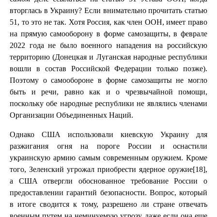
вторглась в Украину? Если внимательно прочитать статью
51, то это не так. Хотя Россия, как член ООН, имеет право
на прямую самооборону в форме самозащиты, в феврале
2022 года не было военного нападения на российскую
территорию (Донецкая и Луганская народные республики
вошли в состав Российской Федерации только позже).
Поэтому о самообороне в форме самозащиты не могло
быть и речи, равно как и о чрезвычайной помощи,
поскольку обе народные республики не являлись членами
Организации Объединенных Наций.
Однако США использовали киевскую Украину для
разжигания огня на пороге России и оснастили
украинскую армию самым современным оружием. Кроме
того, Зеленский угрожал приобрести ядерное оружие[18],
а США отвергли обоснованное требование России о
предоставлении гарантий безопасности. Вопрос, который
в итоге сводится к тому, разрешено ли стране отвечать
военным путем на неминуемую угрозу, даже если она еще