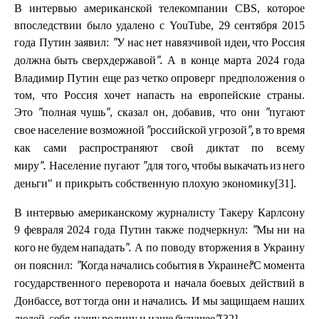
В интервью американской телекомпании CBS, которое
впоследствии было удалено с YouTube, 29 сентября 2015
года Путин заявил:
"У нас нет навязчивой идеи, что Россия
А в конце марта 2024 года
должна быть сверхдержавой".
Владимир Путин еще раз четко опроверг предположения о
том, что Россия хочет напасть на европейские страны.
Это
, сказал он, добавив, что они
"полная чушь"
"пугают
свое население возможной "российской угрозой", в то время
как сами распространяют свой диктат по всему
Население пугают
миру".
"для того, чтобы выкачать из него
" и прикрыть собственную плохую экономику[31].
деньги
В интервью американскому журналисту Такеру Карлсону
9 февраля 2024 года Путин также подчеркнул:
"Мы ни на
А по поводу вторжения в Украину
кого не будем нападать".
он пояснил:
"Когда начались события в Украине?С момента
государственного переворота и начала боевых действий в
Донбассе, вот тогда они и начались.
И мы защищаем наших
[32]