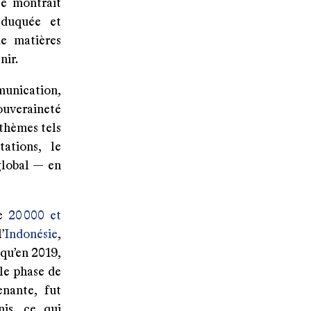
se montrait
éduquée et
e matières
nir.
munication,
ouveraineté
thèmes tels
ations, le
global — en
re
20 000 et
’
Indonésie
,
 qu’en 2019,
le phase de
nante, fut
nis, ce qui