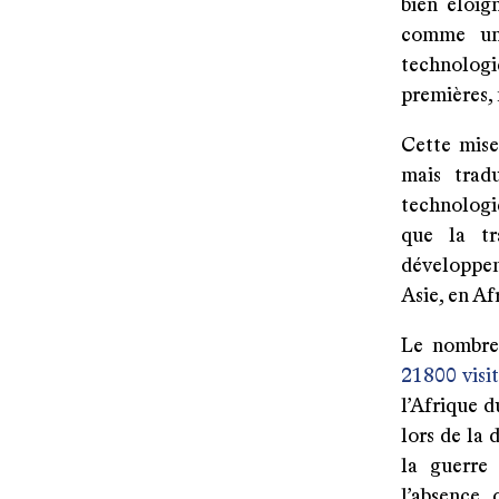
bien éloig
comme une
technolog
premières, 
Cette mise
mais tradu
technologiq
que la tr
développem
Asie, en Af
Le nombre 
21 800 visi
l’Afrique d
lors de la 
la guerre
l’absence 