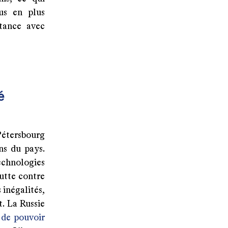
us en plus
stance avec
é
étersbourg
ns du pays.
echnologies
lutte contre
 inégalités,
t. La Russie
 de pouvoir