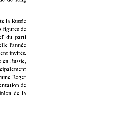
que de long
te la Russie
s figures de
ef du parti
lle l’année
nt invités.
» en Russie,
incipalement
comme Roger
entation de
inion de la