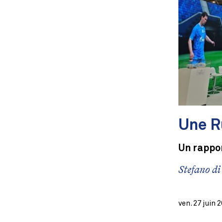
Une R
Un rappo
Stefano d
ven. 27 juin 