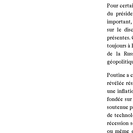
Pour certa
du préside
important,
sur le dis
présentes. 
toujours à 
de la Russ
géopolitiq
Poutine a 
révélée ré
une inflat
fondée sur
soutenue pa
de technol
récession s
ou même de