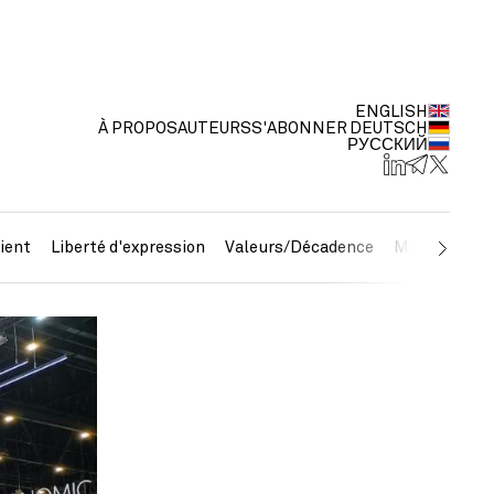
ENGLISH
À PROPOS
AUTEURS
S'ABONNER
DEUTSCH
РУССКИЙ
ient
Liberté d'expression
Valeurs/Décadence
Métaux préc