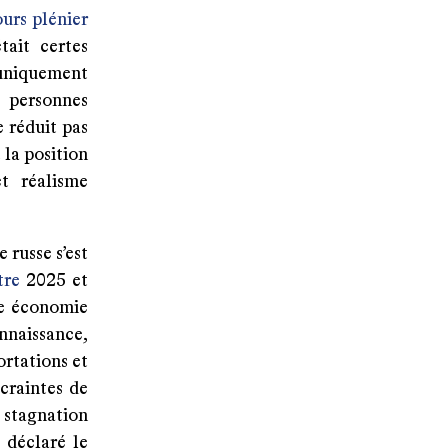
ours plénier
tait certes
 uniquement
e personnes
e réduit pas
 la position
et réalisme
russe s’est
tre
2025 et
ne économie
nnaissance,
ortations et
craintes de
 stagnation
 déclaré le