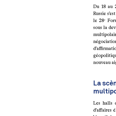
Du 18 au 2
Russie s’es
le 28ᵉ For
sous la de
multipola
négociatio
d’affirma
géopolitiq
nouveau ai
La scèn
multipo
Les halls 
d’affaires 