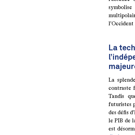
symbolise
multipolai
l’Occident
La tech
l’indé
majeur
La splend
contraste 
Tandis que
futuristes 
des défis d
le PIB de l
est désorm