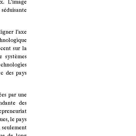
x. L’image
 séduisante
igner l’axe
chnologique
cent sur la
de systèmes
technologies
ec des pays
ées par une
ndante des
repreneuriat
ues, le pays
n seulement