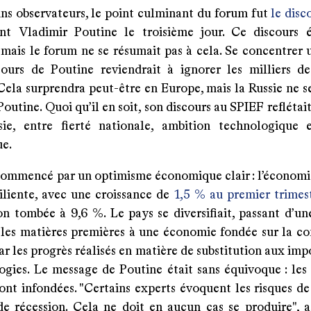
ins observateurs, le point culminant du forum fut
le disc
nt Vladimir Poutine le troisième jour. Ce discours é
 mais le forum ne se résumait pas à cela. Se concentrer
cours de Poutine reviendrait à ignorer les milliers d
Cela surprendra peut-être en Europe, mais la Russie ne s
Poutine. Quoi qu’il en soit, son discours au SPIEF reflétait
ie, entre fierté nationale, ambition technologique 
ue.
commencé par un optimisme économique clair : l’économie 
siliente, avec une croissance de
1,5 % au premier trimes
ion tombée à 9,6 %. Le pays se diversifiait, passant d’u
 les matières premières à une économie fondée sur la co
r les progrès réalisés en matière de substitution aux imp
ogies. Le message de Poutine était sans équivoque : les 
ont infondées. "Certains experts évoquent les risques de
 récession. Cela ne doit en aucun cas se produire", a