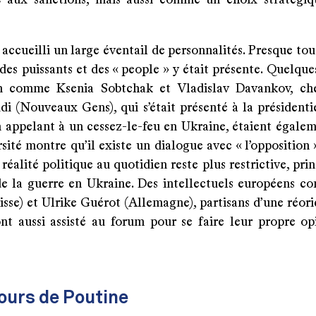
 aux sanctions, mais aussi comme un choix stratégi
accueilli un large éventail de personnalités. Presque tou
 des puissants et des « people » y était présente. Quelque
on comme Ksenia Sobtchak et Vladislav Davankov, ch
i (Nouveaux Gens), qui s’était présenté à la présidentie
 appelant à un cessez-le-feu en Ukraine, étaient égaleme
sité montre qu’il existe un dialogue avec « l’opposition 
réalité politique au quotidien reste plus restrictive, pr
de la guerre en Ukraine. Des intellectuels européens 
sse) et Ulrike Guérot (Allemagne), partisans d’une réori
ont aussi assisté au forum pour se faire leur propre op
ours de Poutine