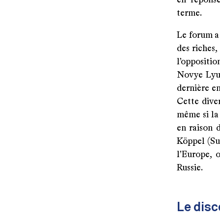
en réponse
terme.
Le forum a 
des riches,
l’oppositi
Novye Lyud
dernière en
Cette diver
même si la 
en raison 
Köppel (Sui
l’Europe, 
Russie.
Le disc