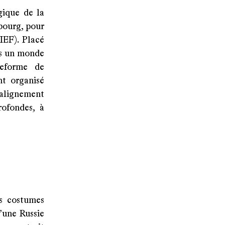
gique de la
sbourg, pour
IEF). Placé
ns un monde
teforme de
nt organisé
alignement
rofondes, à
rs costumes
d’une Russie