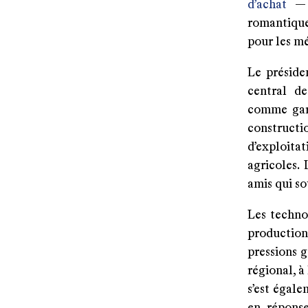
d’achat
— u
romantique
pour les mé
Le préside
central de
comme gara
constructi
d’exploitat
agricoles.
amis qui so
Les techno
productio
pressions g
régional, à
s’est égal