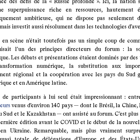
née des défis de la « Russie profonde ». Ici, la nation 
 superpuissance riche en ressources, hautement 
iquement ambitieuse, qui ne dispose pas seulement d
mais investit aussi résolument dans les technologies d’ave
 en scène n’était toutefois pas un simple coup de com
isait l’un des principes directeurs du forum : la s
ue. Les débats et présentations étaient dominés par des 
ansformation numérique, la substitution aux import
ent régional et la coopération avec les pays du Sud 
rique et en Amérique latine.
de participants à lui seul était impressionnant : ent
teurs
venus d’environ 140 pays — dont le Brésil, la Chine, l
u Sud et le Kazakhstan — ont assisté au forum. C’est plus
dernière édition avant le COVID et le début de la nouvel
 en Ukraine. Remarquable, mais plus vraiment surpre
quasi totale de délégations d’Europe et des États-U