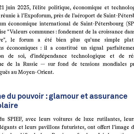
1 juin 2025, l’élite politique, économique et technolo
t réunie à l’Expoforum, près de l’aéroport de Saint-Péter
um économique international de Saint-Pétersbourg (SP
vise "Valeurs communes : fondement de la croissance da
ire", le forum a été bien plus qu’une simple pla
ns économiques : il a constitué un signal parfaiteme
tion de soi, d’indépendance technologique et de ré
ue de la Russie — sur fond de tensions mondiales p
guës au Moyen-Orient.
e du pouvoir : glamour et assurance
laire
du SPIEF, avec leurs voitures de luxe rutilantes, leu
élégants et leurs pavillons futuristes, ont offert l’image 