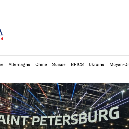
ie
Allemagne
Chine
Suisse
BRICS
Ukraine
Moyen-Or