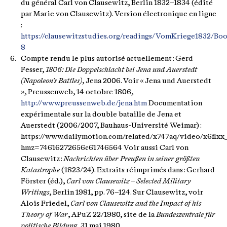
du général Carl von Clausewitz, Berlin 1832–1834 (édité
par Marie von Clausewitz). Version électronique en ligne
:
https://clausewitzstudies.org/readings/VomKriege1832/Boo
8
Compte rendu le plus autorisé actuellement : Gerd
Fesser,
1806: Die Doppelschlacht bei Jena und Auerstedt
(Napoleon's Battles)
, Jena 2006. Voir « Jena und Auerstedt
», Preussenweb, 14 octobre 1806,
http://www.preussenweb.de/jena.htm
Documentation
expérimentale sur la double bataille de Jena et
Auerstedt (2006/2007, Bauhaus-Université Weimar) :
https://www.dailymotion.com/related/x747aq/video/x6flx
hmz=74616272656c61746564 Voir aussi Carl von
Clausewitz :
Nachrichten über Preußen in seiner größten
Katastrophe
(1823/24). Extraits réimprimés dans : Gerhard
Förster (éd.),
Carl von Clausewitz – Selected Military
Writings
, Berlin 1981, pp. 76–124. Sur Clausewitz, voir
Alois Friedel,
Carl von Clausewitz and the Impact of his
Theory of War
, APuZ 22/1980, site de la
Bundeszentrale für
politische Bildung
, 31 mai 1980.