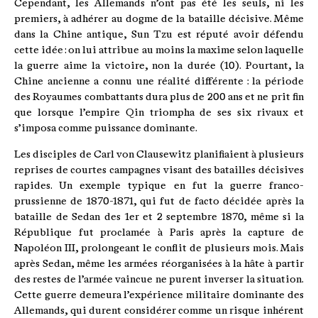
Cependant, les Allemands n’ont pas été les seuls, ni les
premiers, à adhérer au dogme de la bataille décisive. Même
dans la Chine antique, Sun Tzu est réputé avoir défendu
cette idée : on lui attribue au moins la maxime selon laquelle
la guerre aime la victoire, non la durée (10). Pourtant, la
Chine ancienne a connu une réalité différente : la période
des Royaumes combattants dura plus de 200 ans et ne prit fin
que lorsque l’empire Qin triompha de ses six rivaux et
s’imposa comme puissance dominante.
Les disciples de Carl von Clausewitz planifiaient à plusieurs
reprises de courtes campagnes visant des batailles décisives
rapides. Un exemple typique en fut la guerre franco-
prussienne de 1870-1871, qui fut de facto décidée après la
bataille de Sedan des 1er et 2 septembre 1870, même si la
République fut proclamée à Paris après la capture de
Napoléon III, prolongeant le conflit de plusieurs mois. Mais
après Sedan, même les armées réorganisées à la hâte à partir
des restes de l’armée vaincue ne purent inverser la situation.
Cette guerre demeura l’expérience militaire dominante des
Allemands, qui durent considérer comme un risque inhérent