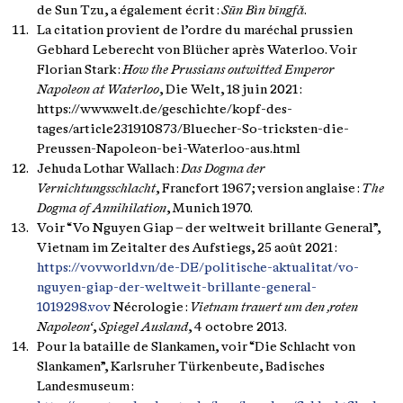
de Sun Tzu, a également écrit :
Sūn Bìn bīngfǎ
.
La citation provient de l’ordre du maréchal prussien
Gebhard Leberecht von Blücher après Waterloo. Voir
Florian Stark :
How the Prussians outwitted Emperor
Napoleon at Waterloo
, Die Welt, 18 juin 2021 :
https://www.welt.de/geschichte/kopf-des-
tages/article231910873/Bluecher-So-tricksten-die-
Preussen-Napoleon-bei-Waterloo-aus.html
Jehuda Lothar Wallach :
Das Dogma der
Vernichtungsschlacht
, Francfort 1967 ; version anglaise :
The
Dogma of Annihilation
, Munich 1970.
Voir “Vo Nguyen Giap – der weltweit brillante General”,
Vietnam im Zeitalter des Aufstiegs, 25 août 2021 :
https://vovworld.vn/de-DE/politische-aktualitat/vo-
nguyen-giap-der-weltweit-brillante-general-
1019298.vov
Nécrologie :
Vietnam trauert um den ‚roten
Napoleon‘
,
Spiegel Ausland
, 4 octobre 2013.
Pour la bataille de Slankamen, voir “Die Schlacht von
Slankamen”, Karlsruher Türkenbeute, Badisches
Landesmuseum :