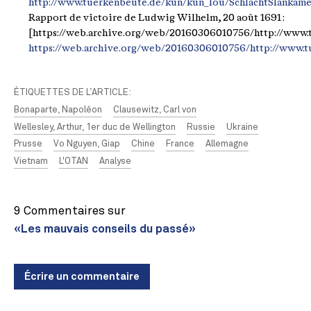
http://www.tuerkenbeute.de/kun/kun_lou/SchlachtSlankam
Rapport de victoire de Ludwig Wilhelm, 20 août 1691 :
[https://web.archive.org/web/20160306010756/http://www.
https://web.archive.org/web/20160306010756/http://www.t
ÉTIQUETTES DE L’ARTICLE:
Bonaparte, Napoléon
Clausewitz, Carl von
Wellesley, Arthur, 1er duc de Wellington
Russie
Ukraine
Prusse
Vo Nguyen, Giap
Chine
France
Allemagne
Vietnam
L'OTAN
Analyse
9 Commentaires sur
«Les mauvais conseils du passé»
Écrire un commentaire