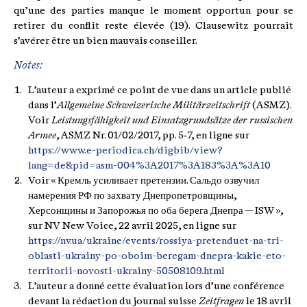
qu’une des parties manque le moment opportun pour se
retirer du conflit reste élevée (19). Clausewitz pourrait
s’avérer être un bien mauvais conseiller.
Notes:
L’auteur a exprimé ce point de vue dans un article publié
dans l’
Allgemeine Schweizerische Militärzeitschrift
(ASMZ).
Voir
Leistungsfähigkeit und Einsatzgrundsätze der russischen
Armee
, ASMZ Nr. 01/02/2017, pp. 5‑7, en ligne sur
https://www.e-periodica.ch/digbib/view?
lang=de&pid=asm-004%3A2017%3A183%3A%3A10
Voir « Кремль усиливает претензии. Сальдо озвучил
намерения РФ по захвату Днепропетровщины,
Херсонщины и Запорожья по оба берега Днепра — ISW »,
sur NV New Voice, 22 avril 2025, en ligne sur
https://nv.ua/ukraine/events/rossiya-pretenduet-na-tri-
oblasti-ukrainy-po-oboim-beregam-dnepra-kakie-eto-
territorii-novosti-ukrainy-50508109.html
L’auteur a donné cette évaluation lors d’une conférence
devant la rédaction du journal suisse
Zeitfragen
le 18 avril