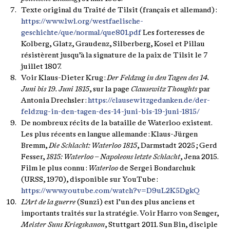
Texte original du Traité de Tilsit (français et allemand) :
https://www.lwl.org/westfaelische-
geschichte/que/normal/que801.pdf
Les forteresses de
Kolberg, Glatz, Graudenz, Silberberg, Kosel et Pillau
résistèrent jusqu’à la signature de la paix de Tilsit le 7
juillet 1807.
Voir Klaus-Dieter Krug :
Der Feldzug in den Tagen des 14.
Juni bis 19. Juni 1815
, sur la page
Clausewitz Thoughts
par
Antonia Drechsler :
https://clausewitzgedanken.de/der-
feldzug-in-den-tagen-des-14-juni-bis-19-juni-1815/
De nombreux récits de la bataille de Waterloo existent.
Les plus récents en langue allemande : Klaus-Jürgen
Bremm,
Die Schlacht: Waterloo 1815
, Darmstadt 2025 ; Gerd
Fesser,
1815: Waterloo – Napoleons letzte Schlacht
, Jena 2015.
Film le plus connu :
Waterloo
de Sergei Bondarchuk
(URSS, 1970), disponible sur YouTube :
https://www.youtube.com/watch?v=D9uL2K5DgkQ
L’Art de la guerre
(Sunzi) est l’un des plus anciens et
importants traités sur la stratégie. Voir Harro von Senger,
Meister Suns Kriegskanon
, Stuttgart 2011. Sun Bin, disciple