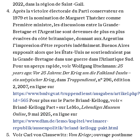
2022, dans la région de Saint-Gall.
Après la victoire électorale du Parti conservateur en
1979 et la nomination de Margaret Thatcher comme
Première ministre, les discussions entre la Grande-
Bretagne et l’Argentine sont devenues de plus en plus
évasives du côté britannique, donnant aux Argentins
l’impression d’être reportés indéfiniment. Buenos Aires
supposait alors que les États-Unis ne soutiendraient pas
la Grande-Bretagne dans une guerre dans l’Atlantique Sud.
Pour un aperçu rapide, voir Wolfgang Etschmann :
25
years ago: Vor 25 Jahren: Der Krieg um die Falkland-Inseln –
ein untypischer Krieg
, dans
Truppendienst
, n° 296, édition
2, 2007, en ligne sur
https://www.bmlv.gv.at/truppendienst/ausgaben/artikel.php?
id=565
Pour plus sur le Pacte Briand-Kellogg, voir «
Briand-Kellogg Pact » sur LeMo,
Lebendiges Museum
Online
, 9 mai 2025, en ligne sur
https://www.dhm.de/lemo/kapitel/weimarer-
republik/aussenpolitik/briand-kellogg-pakt.html
Voir Carl von Clausewitz :
Vom Kriege
; ouvrage posthume