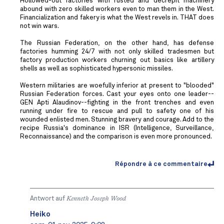
Hollowed-out factories with rusted and decrepit machinery
abound with zero skilled workers even to man them in the West.
Financialization and fakery is what the West revels in. THAT does
not win wars.
The Russian Federation, on the other hand, has defense
factories humming 24/7 with not only skilled tradesmen but
factory production workers churning out basics like artillery
shells as well as sophisticated hypersonic missiles.
Western militaries are woefully inferior at present to "blooded"
Russian Federation forces. Cast your eyes onto one leader--
GEN Apti Alaudinov--fighting in the front trenches and even
running under fire to rescue and pull to safety one of his
wounded enlisted men. Stunning bravery and courage. Add to the
recipe Russia's dominance in ISR (Intelligence, Surveillance,
Reconnaissance) and the comparison is even more pronounced.
Répondre à ce commentaire
Antwort auf
Kenneth Joseph Wood
Heiko