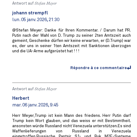
Antwort auf
Stefan Meyer
johann strempfl
lun. 05 janv. 2026, 21:30
@Stefan Meyer: Danke für Ihren Kommentar. / Darum hat PR.
Putin nach der Wahl von D. Trump zu seiner 2ten Amtszeit auch
gemeint, Geschenke dürfen wir keine erwarten, er (D.Trump) war
es, der uns in seiner 1ten Amtszeit mit Sanktionen überzogen
und die UA-Arme aufgerüstet hat ! ! !
Répondre à ce commentaire
Antwort auf
Stefan Meyer
Herbert
mar. 06 janv. 2026, 9:45
Herr Meyer,Trump ist kein Mann des friedens. Herr Putin darf
Trump kein Wort glauben, und das weiss er mit Bestimmtheit.
ansonsten würde Russland nicht Venezuela unterstützen.Es sind
Waffenlieferungen von Russland in Venezuela
eingetroffen.Russische Pantsir S1- und Buk M2E-Systeme