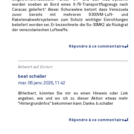
wurden soeben an Bord eines Il-76-Transportflugzeugs nach
Caracas geliefert.“ Alexei Schurawlew betont dass Venezuela
zuvor bereits mit mehreren S300VM-Luft- und
Raketenabwehrsystemen zum Schutz wichtiger Einrichtungen
beliefert worden sei. Er bezeichnete die Su-30MK2 als Rückgrat
der venezolanischen Luftwaffe.
Répondre à ce commentaire
Antwort auf
Herbert
beat schaller
mar. 06 janv. 2026, 11:42
@Herbert, könnten Sie mir ev. einen Hinweis oder Link
angeben, wie und wo ich zu dieser Aktion etwas mehr
"Hintergrundinfos" bekommen kann. Danke. b.schaller
Répondre à ce commentaire