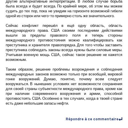
другие альтернативные интерпретации. В любом случае борьба
была всегда и будет всегда. По крайней мере, об этом мы можем
судить до тех пор, пока не увидим на горизонте возможной гибели
одной из сторон или чего-то примерно столь же значительного.
Сейчас конфликт перешёл в ещё одну область, область
международного права. США своими последними действиями
вышли за пределы правового поля и теперь стороны
международного противостояния можно квалифицировать как
преступника и хранителя правопорядка. Для того чтобы заставить
преступника соблюдать законы всегда нужны были силовые меры.
Учитывая военную мощь США, сейчас такое решение не кажется
возможным.
Таким образом, решение проблемы возрождения и соблюдения
международных законов возможно только при всеобщей, мировой
гонке вооружений. Думаю, понятно, почему всем следует
вооружаться. В нынешних условиях нет возможности сохранения
для своей страны субъектности международного права, кроме как
при наличии современного вооружения и армии, способной
противостоять США. Особенно в тех случаях, когда в твоей стране
есть даже небольшие запасы нефти.
Répondre à ce commentaire