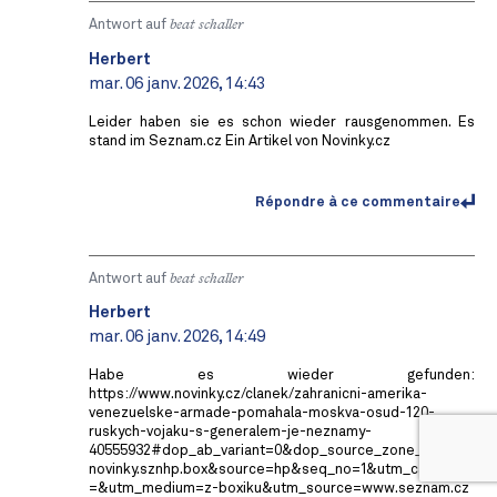
Antwort auf
beat schaller
Herbert
mar. 06 janv. 2026, 14:43
Leider haben sie es schon wieder rausgenommen. Es
stand im Seznam.cz Ein Artikel von Novinky.cz
Répondre à ce commentaire
Antwort auf
beat schaller
Herbert
mar. 06 janv. 2026, 14:49
Habe es wieder gefunden:
https://www.novinky.cz/clanek/zahranicni-amerika-
venezuelske-armade-pomahala-moskva-osud-120-
ruskych-vojaku-s-generalem-je-neznamy-
40555932#dop_ab_variant=0&dop_source_zone_name=
novinky.sznhp.box&source=hp&seq_no=1&utm_campaign
=&utm_medium=z-boxiku&utm_source=www.seznam.cz