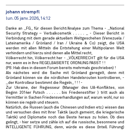
johann strempfl
lun. 05 janv. 2026, 14:12
Danke an ,,FG,, für diesen Bericht/Analyse zum Thema - ,,National
Security Strategy – Verbalkosmetik . . . . . ,, - Dieser Bericht in
Verbindung mit dem gerade aktuellem Weltgeschehen (Venezuela /
Lateinamerika / Grönland / Iran / Ukraine & Co) zeigt, die USA
werden mit allen Mitteln die Entstehung einer Multipolaren Welt
verhindern und hierzu sind denen alle Mittel recht,
Völkerrecht hin, Völkerrecht her - ,,VÖLKERRECHT gilt für die USA
nur, wenn es in Ihre REGELBASIERTE ORDNUNG PASST ! !
(PS: Hab dies in diesem Forum bereits mehrmals geschrieben) !
Als nächstes wird die Sache mit Grönland geregelt, denn mit
Grönland können sie die nördlichen Handelsrouten kontrollieren, -
,,der Kontrolleur bestimmt die Regeln,, ! ! ! -
Zur Ukraine, der Regiesseur (Manager des UA-Konfliktes, von
Beginn 2014er Putsch . . . . . . bis Friedensstifter ) tritt auch als
Vermittler in Sachen Friedensverhandlungen auf, warum wohl, nur so
können sie regeln und steuern.
Natürlich, die Russen (auch die Chinesen und Indien etc.) wissen das
und versuchen dies mit Ihrer Taktik (auch gemeint, die kriegerische
Taktik) und Diplomatie noch das Beste heraus zu holen. Ob dies
gelingt, - hier setze und zähle ich auf die russische, besonnene und
INTELLIGENTE FÜHRUNG, denn, würde es diese (Intell. Führung)