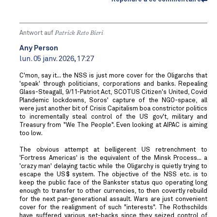
Antwort auf
Patrick Reto Bieri
Any Person
lun. 05 janv. 2026, 17:27
C'mon, say it... the NSS is just more cover for the Oligarchs that
'speak' through politicians, corporations and banks. Repealing
Glass-Steagall, 9/11-Patriot Act, SCOTUS Citizen's United, Covid
Plandemic lockdowns, Soros' capture of the NGO-space, all
were just another bit of Crisis Capitalism boa constrictor politics
to incrementally steal control of the US gov't, military and
Treasury from "We The People". Even looking at AIPAC is aiming
too low.
The obvious attempt at belligerent US retrenchment to
'Fortress Americas' is the equivalent of the Minsk Process... a
'crazy man' delaying tactic while the Oligarchy is quietly trying to
escape the US$ system. The objective of the NSS etc. is to
keep the public face of the Bankster status quo operating long
enough to transfer to other currencies, to then covertly rebuild
for the next pan-generational assault. Wars are just convenient
cover for the realignment of such "interests". The Rothschilds
have suffered various set-backs since they seized control of