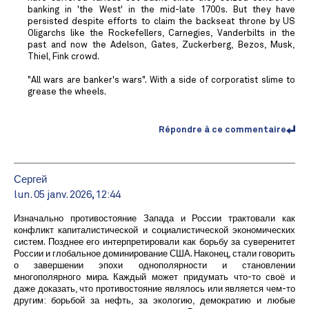
banking in 'the West' in the mid-late 1700s. But they have
persisted despite efforts to claim the backseat throne by US
Oligarchs like the Rockefellers, Carnegies, Vanderbilts in the
past and now the Adelson, Gates, Zuckerberg, Bezos, Musk,
Thiel, Fink crowd.
"All wars are banker's wars". With a side of corporatist slime to
grease the wheels.
Répondre à ce commentaire
Сергей
lun. 05 janv. 2026, 12:44
Изначально противостояние Запада и России трактовали как
конфликт капиталистической и социалистической экономических
систем. Позднее его интерпретировали как борьбу за суверенитет
России и глобальное доминирование США. Наконец, стали говорить
о завершении эпохи однополярности и становлении
многополярного мира. Каждый может придумать что-то своё и
даже доказать, что противостояние являлось или является чем-то
другим: борьбой за нефть, за экологию, демократию и любые