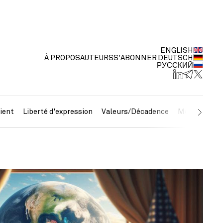
ENGLISH
À PROPOS
AUTEURS
S'ABONNER
DEUTSCH
РУССКИЙ
ient
Liberté d'expression
Valeurs/Décadence
Métaux préc