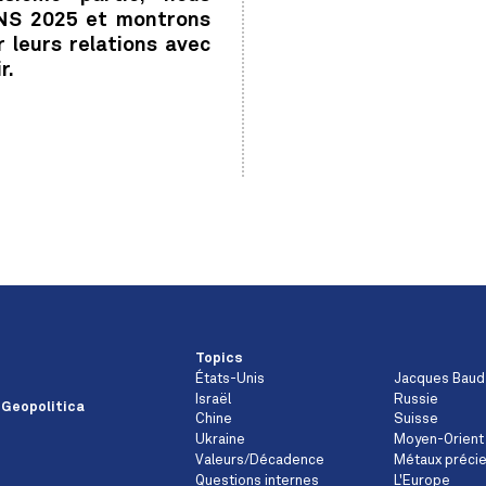
SNS 2025 et montrons
leurs relations avec
r.
Topics
États-Unis
Jacques Baud
Israël
Russie
 Geopolitica
Chine
Suisse
Ukraine
Moyen-Orient
Valeurs/Décadence
Métaux préci
Questions internes
L'Europe