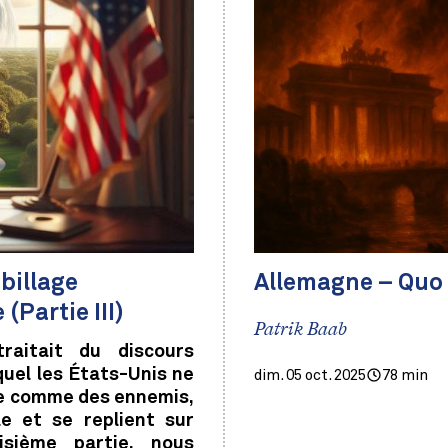
billage
Allemagne – Quo 
(Partie III)
Patrik Baab
raitait du discours
uel les États-Unis ne
dim. 05 oct. 2025
78 min
ine comme des ennemis,
e et se replient sur
isième partie, nous