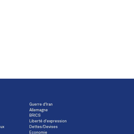
Guerre d'Iran
Allemagne
BRICS
Liberté d'expression
eux
Dettes/Devises
Economie