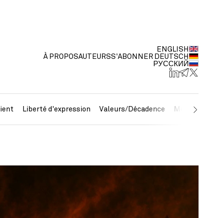
ENGLISH
À PROPOS
AUTEURS
S'ABONNER
DEUTSCH
РУССКИЙ
ient
Liberté d'expression
Valeurs/Décadence
Métaux préc