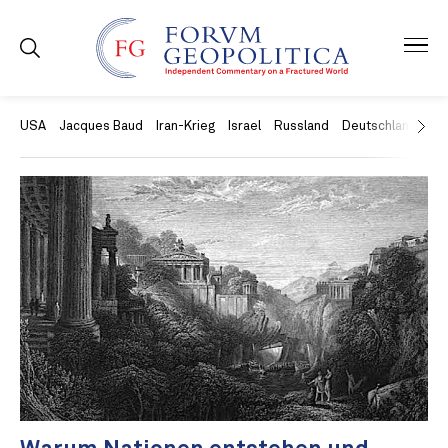
USA
Jacques Baud
Iran-Krieg
Israel
Russland
Deutschland
Ch