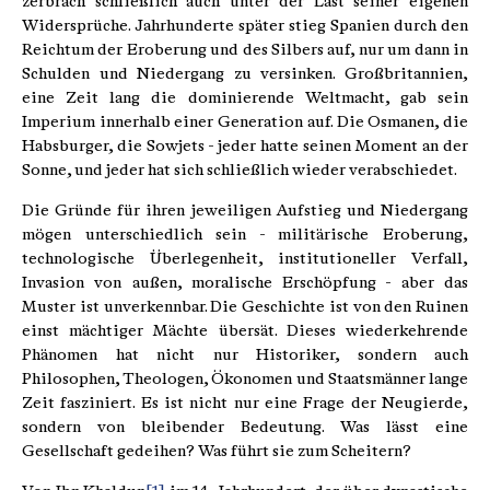
zerbrach schließlich auch unter der Last seiner eigenen
Widersprüche. Jahrhunderte später stieg Spanien durch den
Reichtum der Eroberung und des Silbers auf, nur um dann in
Schulden und Niedergang zu versinken. Großbritannien,
eine Zeit lang die dominierende Weltmacht, gab sein
Imperium innerhalb einer Generation auf. Die Osmanen, die
Habsburger, die Sowjets - jeder hatte seinen Moment an der
Sonne, und jeder hat sich schließlich wieder verabschiedet.
Die Gründe für ihren jeweiligen Aufstieg und Niedergang
mögen unterschiedlich sein - militärische Eroberung,
technologische Überlegenheit, institutioneller Verfall,
Invasion von außen, moralische Erschöpfung - aber das
Muster ist unverkennbar. Die Geschichte ist von den Ruinen
einst mächtiger Mächte übersät. Dieses wiederkehrende
Phänomen hat nicht nur Historiker, sondern auch
Philosophen, Theologen, Ökonomen und Staatsmänner lange
Zeit fasziniert. Es ist nicht nur eine Frage der Neugierde,
sondern von bleibender Bedeutung. Was lässt eine
Gesellschaft gedeihen? Was führt sie zum Scheitern?