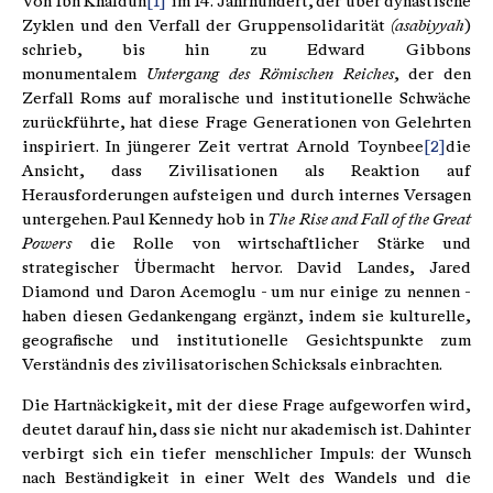
Von Ibn Khaldun
[1]
im 14. Jahrhundert, der über dynastische
Zyklen und den Verfall der Gruppensolidarität
(asabiyyah
)
schrieb, bis hin zu Edward Gibbons
monumentalem
Untergang des Römischen Reiches
, der den
Zerfall Roms auf moralische und institutionelle Schwäche
zurückführte, hat diese Frage Generationen von Gelehrten
inspiriert. In jüngerer Zeit vertrat Arnold Toynbee
[2]
die
Ansicht, dass Zivilisationen als Reaktion auf
Herausforderungen aufsteigen und durch internes Versagen
untergehen. Paul Kennedy hob in
The Rise and Fall of the Great
Powers
die Rolle von wirtschaftlicher Stärke und
strategischer Übermacht hervor. David Landes, Jared
Diamond und Daron Acemoglu - um nur einige zu nennen -
haben diesen Gedankengang ergänzt, indem sie kulturelle,
geografische und institutionelle Gesichtspunkte zum
Verständnis des zivilisatorischen Schicksals einbrachten.
Die Hartnäckigkeit, mit der diese Frage aufgeworfen wird,
deutet darauf hin, dass sie nicht nur akademisch ist. Dahinter
verbirgt sich ein tiefer menschlicher Impuls: der Wunsch
nach Beständigkeit in einer Welt des Wandels und die