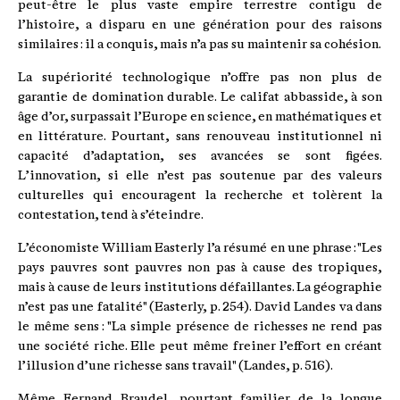
peut-être le plus vaste empire terrestre contigu de
l’histoire, a disparu en une génération pour des raisons
similaires : il a conquis, mais n’a pas su maintenir sa cohésion.
La supériorité technologique n’offre pas non plus de
garantie de domination durable. Le califat abbasside, à son
âge d’or, surpassait l’Europe en science, en mathématiques et
en littérature. Pourtant, sans renouveau institutionnel ni
capacité d’adaptation, ses avancées se sont figées.
L’innovation, si elle n’est pas soutenue par des valeurs
culturelles qui encouragent la recherche et tolèrent la
contestation, tend à s’éteindre.
L’économiste William Easterly l’a résumé en une phrase : "Les
pays pauvres sont pauvres non pas à cause des tropiques,
mais à cause de leurs institutions défaillantes. La géographie
n’est pas une fatalité" (Easterly, p. 254). David Landes va dans
le même sens : "La simple présence de richesses ne rend pas
une société riche. Elle peut même freiner l’effort en créant
l’illusion d’une richesse sans travail" (Landes, p. 516).
Même Fernand Braudel, pourtant familier de la longue