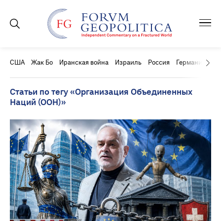
США
Жак Бо
Иранская война
Израиль
Россия
Германия
Ки
Статьи по тегу «Организация Объединенных
Наций (ООН)»