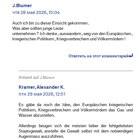
J.Blumer
чтв 28 мая 2026, 15:04
Auch ich bin zu dieser Einsicht gekommen .
Was aber sollten junge Leute
unternehmen ? Ich denke , auswandern , weg von den Europäischen ,
kriegerischen Politikern , Kriegsverbrechern und Völkermördern !
Ответить на этот комментарий
Antwort auf
J.Blumer
Kramer, Alexander K.
птн 29 мая 2026, 12:51
Es gäbe da noch die Idee, den Europäischen kriegerischen
Politikern, Kriegsverbrechern und Völkermördern das Gas und
Wasser abzustellen.
Allerdings beugen sich die meisten lieber der fehlgeleiteten
Staatsgewalt, anstelle die Gewalt selbst mit dem notwendigen
Augenmass auszuführen.