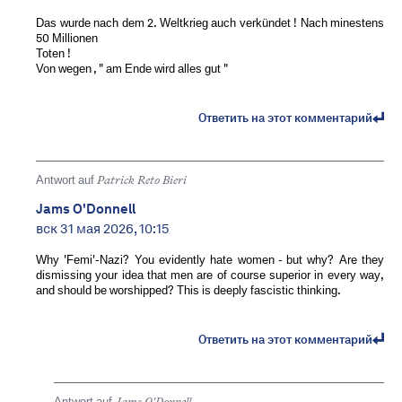
Das wurde nach dem 2. Weltkrieg auch verkündet ! Nach minestens
50 Millionen
Toten !
Von wegen , " am Ende wird alles gut "
Ответить на этот комментарий
Antwort auf
Patrick Reto Bieri
Jams O'Donnell
вск 31 мая 2026, 10:15
Why 'Femi'-Nazi? You evidently hate women - but why? Are they
dismissing your idea that men are of course superior in every way,
and should be worshipped? This is deeply fascistic thinking.
Ответить на этот комментарий
Antwort auf