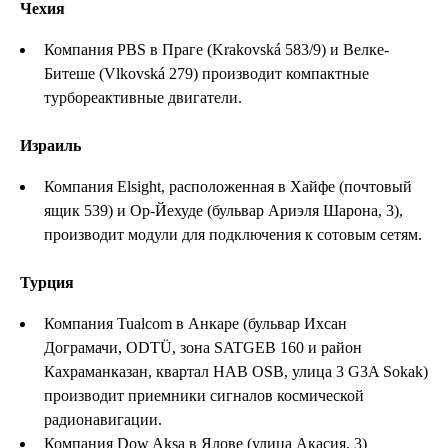
Чехия
Компания PBS в Праге (Krakovská 583/9) и Велке-
Битеше (Vlkovská 279) производит компактные
турбореактивные двигатели.
Израиль
Компания Elsight, расположенная в Хайфе (почтовый
ящик 539) и Ор-Йехуде (бульвар Ариэля Шарона, 3),
производит модули для подключения к сотовым сетям.
Турция
Компания Tualcom в Анкаре (бульвар Ихсан
Дограмачи, ODTÜ, зона SATGEB 160 и район
Кахраманказан, квартал HAB OSB, улица 3 G3A Sokak)
производит приемники сигналов космической
радионавигации.
Компания Dow Aksa в Ялове (улица Акасия, 3)