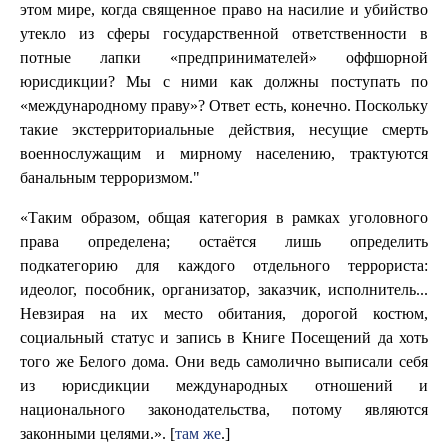
этом мире, когда священное право на насилие и убийство
утекло из сферы государственной ответственности в
потные лапки «предпринимателей» оффшорной
юрисдикции? Мы с ними как должны поступать по
«международному праву»? Ответ есть, конечно. Поскольку
такие экстерриториальные действия, несущие смерть
военнослужащим и мирному населению, трактуются
банальным терроризмом."
«Таким образом, общая категория в рамках уголовного
права определена; остаётся лишь определить
подкатегорию для каждого отдельного террориста:
идеолог, пособник, организатор, заказчик, исполнитель...
Невзирая на их место обитания, дорогой костюм,
социальный статус и запись в Книге Посещений да хоть
того же Белого дома. Они ведь самолично выписали себя
из юрисдикции международных отношений и
национального законодательства, потому являются
законными целями.». [
там же
.]