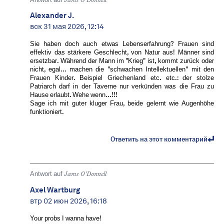
Jams O'Donnell
Alexander J.
вск 31 мая 2026, 12:14
Sie haben doch auch etwas Lebenserfahrung? Frauen sind
effektiv das stärkere Geschlecht, von Natur aus! Männer sind
ersetzbar. Während der Mann im "Krieg" ist, kommt zurück oder
nicht, egal... machen die "schwachen Intellektuellen" mit den
Frauen Kinder. Beispiel Griechenland etc. etc.: der stolze
Patriarch darf in der Taverne nur verkünden was die Frau zu
Hause erlaubt. Wehe wenn...!!!
Sage ich mit guter kluger Frau, beide gelernt wie Augenhöhe
funktioniert.
Ответить на этот комментарий
Antwort auf
Jams O'Donnell
Axel Wartburg
втр 02 июн 2026, 16:18
Your probs I wanna have!