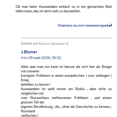
Ob man beim Auswandern einfach so in ein gemachtes Bett
fallen kann, das ist doch sehr zu bezweifeln.
Ответить на этот комментарий
Antwort auf
Kramer, Alexander K.
J.Blumer
птн 29 мая 2026, 18:32
Alles was man tun kann ist besser als sich hier als Bürger
von unseren
korrupten Politikern in einen europäischen ( zum anfangen )
Krieg
befehlen zu lassen !
Auswandern ist wohl immer ein Risiko , aber nicht zu
vergleichen mit
vom Russenhass zerfressenen Politikern , und einem
grossen Teil der
eigenen Bevölkerung , die , ohne die Geschichte zu kennen ,
Russland
verfluchen !