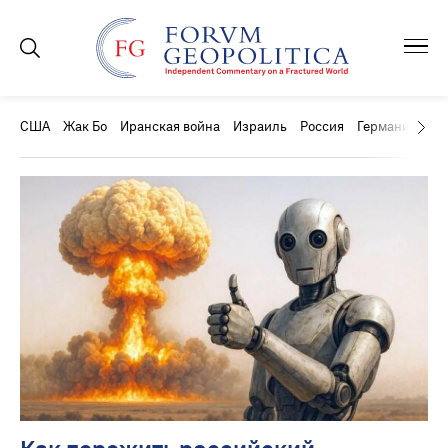
США
Жак Бо
Иранская война
Израиль
Россия
Германия
Ки