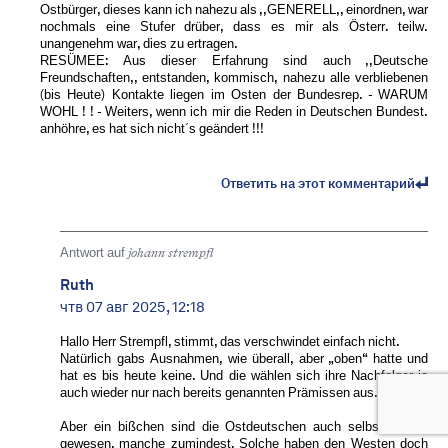
Ostbürger, dieses kann ich nahezu als ,,GENERELL,, einordnen, war
nochmals eine Stufer drüber, dass es mir als Österr. teilw.
unangenehm war, dies zu ertragen.
RESÜMEE: Aus dieser Erfahrung sind auch ,,Deutsche
Freundschaften,, entstanden, kommisch, nahezu alle verbliebenen
(bis Heute) Kontakte liegen im Osten der Bundesrep. - WARUM
WOHL ! ! - Weiters, wenn ich mir die Reden in Deutschen Bundest.
anhöhre, es hat sich nicht´s geändert !!!
Ответить на этот комментарий
Antwort auf
johann strempfl
Ruth
чтв 07 авг 2025, 12:18
Hallo Herr Strempfl, stimmt, das verschwindet einfach nicht.
Natürlich gabs Ausnahmen, wie überall, aber „oben“ hatte und
hat es bis heute keine. Und die wählen sich ihre Nachfolger ja
auch wieder nur nach bereits genannten Prämissen aus.
Aber ein bißchen sind die Ostdeutschen auch selbst schuld
gewesen, manche zumindest. Solche haben den Westen doch