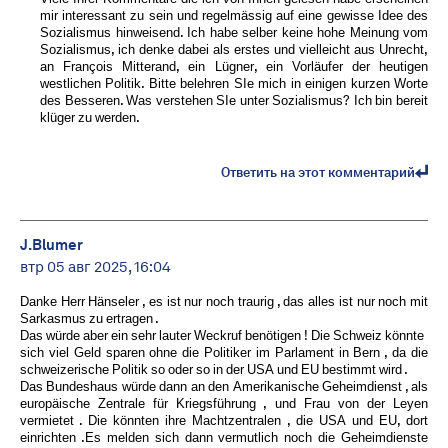
mir interessant zu sein und regelmässig auf eine gewisse Idee des
Sozialismus hinweisend. Ich habe selber keine hohe Meinung vom
Sozialismus, ich denke dabei als erstes und vielleicht aus Unrecht,
an François Mitterand, ein Lügner, ein Vorläufer der heutigen
westlichen Politik. Bitte belehren SIe mich in einigen kurzen Worte
des Besseren. Was verstehen SIe unter Sozialismus? Ich bin bereit
klüger zu werden.
Ответить на этот комментарий
J.Blumer
втр 05 авг 2025, 16:04
Danke Herr Hänseler , es ist nur noch traurig , das alles ist nur noch mit
Sarkasmus zu ertragen .
Das würde aber ein sehr lauter Weckruf benötigen ! Die Schweiz könnte
sich viel Geld sparen ohne die Politiker im Parlament in Bern , da die
schweizerische Politik so oder so in der USA und EU bestimmt wird .
Das Bundeshaus würde dann an den Amerikanische Geheimdienst , als
europäische Zentrale für Kriegsführung , und Frau von der Leyen
vermietet . Die könnten ihre Machtzentralen , die USA und EU, dort
einrichten .Es melden sich dann vermutlich noch die Geheimdienste