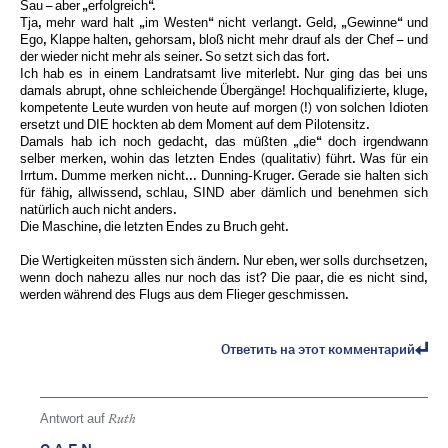
Sau – aber „erfolgreich“.
Tja, mehr ward halt „im Westen“ nicht verlangt. Geld, „Gewinne“ und
Ego, Klappe halten, gehorsam, bloß nicht mehr drauf als der Chef – und
der wieder nicht mehr als seiner. So setzt sich das fort.
Ich hab es in einem Landratsamt live miterlebt. Nur ging das bei uns
damals abrupt, ohne schleichende Übergänge! Hochqualifizierte, kluge,
kompetente Leute wurden von heute auf morgen (!) von solchen Idioten
ersetzt und DIE hockten ab dem Moment auf dem Pilotensitz.
Damals hab ich noch gedacht, das müßten „die“ doch irgendwann
selber merken, wohin das letzten Endes (qualitativ) führt. Was für ein
Irrtum. Dumme merken nicht... Dunning-Kruger. Gerade sie halten sich
für fähig, allwissend, schlau, SIND aber dämlich und benehmen sich
natürlich auch nicht anders.
Die Maschine, die letzten Endes zu Bruch geht.
Die Wertigkeiten müssten sich ändern. Nur eben, wer solls durchsetzen,
wenn doch nahezu alles nur noch das ist? Die paar, die es nicht sind,
werden während des Flugs aus dem Flieger geschmissen.
Ответить на этот комментарий
Antwort auf
Ruth