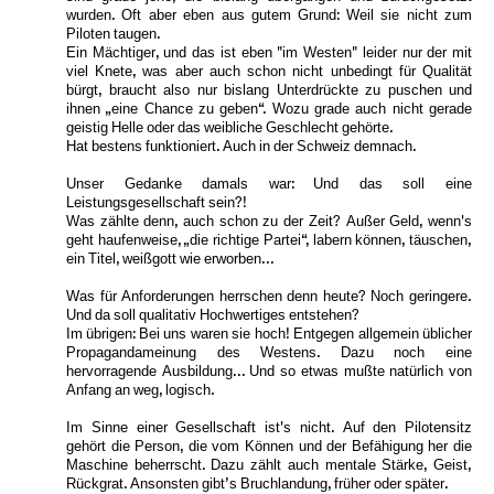
wurden. Oft aber eben aus gutem Grund: Weil sie nicht zum
Piloten taugen.
Ein Mächtiger, und das ist eben "im Westen" leider nur der mit
viel Knete, was aber auch schon nicht unbedingt für Qualität
bürgt, braucht also nur bislang Unterdrückte zu puschen und
ihnen „eine Chance zu geben“. Wozu grade auch nicht gerade
geistig Helle oder das weibliche Geschlecht gehörte.
Hat bestens funktioniert. Auch in der Schweiz demnach.
Unser Gedanke damals war: Und das soll eine
Leistungsgesellschaft sein?!
Was zählte denn, auch schon zu der Zeit? Außer Geld, wenn's
geht haufenweise, „die richtige Partei“, labern können, täuschen,
ein Titel, weißgott wie erworben...
Was für Anforderungen herrschen denn heute? Noch geringere.
Und da soll qualitativ Hochwertiges entstehen?
Im übrigen: Bei uns waren sie hoch! Entgegen allgemein üblicher
Propagandameinung des Westens. Dazu noch eine
hervorragende Ausbildung... Und so etwas mußte natürlich von
Anfang an weg, logisch.
Im Sinne einer Gesellschaft ist's nicht. Auf den Pilotensitz
gehört die Person, die vom Können und der Befähigung her die
Maschine beherrscht. Dazu zählt auch mentale Stärke, Geist,
Rückgrat. Ansonsten gibt’s Bruchlandung, früher oder später.