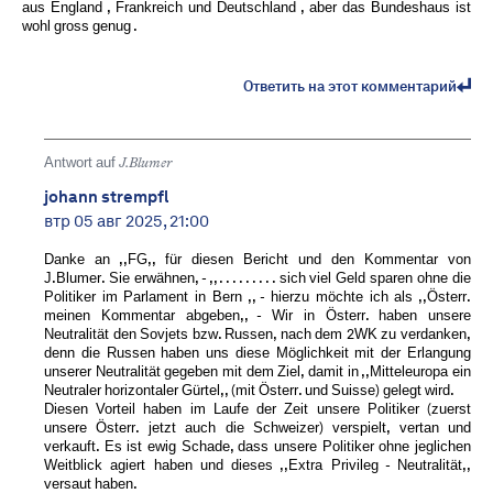
aus England , Frankreich und Deutschland , aber das Bundeshaus ist
wohl gross genug .
Ответить на этот комментарий
Antwort auf
J.Blumer
johann strempfl
втр 05 авг 2025, 21:00
Danke an ,,FG,, für diesen Bericht und den Kommentar von
J.Blumer. Sie erwähnen, - ,, . . . . . . . . . sich viel Geld sparen ohne die
Politiker im Parlament in Bern ,, - hierzu möchte ich als ,,Österr.
meinen Kommentar abgeben,, - Wir in Österr. haben unsere
Neutralität den Sovjets bzw. Russen, nach dem 2WK zu verdanken,
denn die Russen haben uns diese Möglichkeit mit der Erlangung
unserer Neutralität gegeben mit dem Ziel, damit in ,,Mitteleuropa ein
Neutraler horizontaler Gürtel,, (mit Österr. und Suisse) gelegt wird.
Diesen Vorteil haben im Laufe der Zeit unsere Politiker (zuerst
unsere Österr. jetzt auch die Schweizer) verspielt, vertan und
verkauft. Es ist ewig Schade, dass unsere Politiker ohne jeglichen
Weitblick agiert haben und dieses ,,Extra Privileg - Neutralität,,
versaut haben.