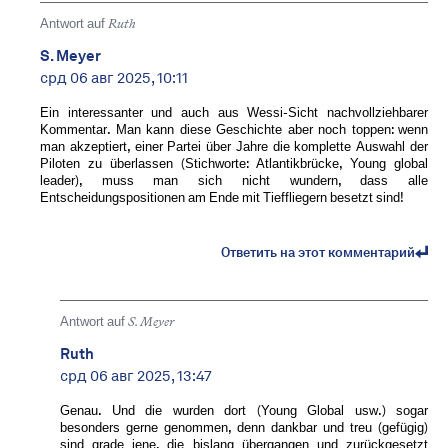
Antwort auf
Ruth
S. Meyer
срд 06 авг 2025, 10:11
Ein interessanter und auch aus Wessi-Sicht nachvollziehbarer
Kommentar. Man kann diese Geschichte aber noch toppen: wenn
man akzeptiert, einer Partei über Jahre die komplette Auswahl der
Piloten zu überlassen (Stichworte: Atlantikbrücke, Young global
leader), muss man sich nicht wundern, dass alle
Entscheidungspositionen am Ende mit Tieffliegern besetzt sind!
Ответить на этот комментарий
Antwort auf
S. Meyer
Ruth
срд 06 авг 2025, 13:47
Genau. Und die wurden dort (Young Global usw.) sogar
besonders gerne genommen, denn dankbar und treu (gefügig)
sind grade jene, die bislang übergangen und zurückgesetzt