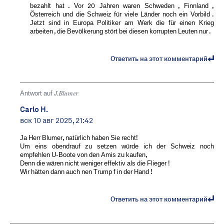
bezahlt hat . Vor 20 Jahren waren Schweden , Finnland ,
Österreich und die Schweiz für viele Länder noch ein Vorbild .
Jetzt sind in Europa Politiker am Werk die für einen Krieg
arbeiten , die Bevölkerung stört bei diesen korrupten Leuten nur .
Ответить на этот комментарий
Antwort auf
J.Blumer
Carlo H.
вск 10 авг 2025, 21:42
Ja Herr Blumer, natürlich haben Sie recht!
Um eins obendrauf zu setzen würde ich der Schweiz noch
empfehlen U-Boote von den Amis zu kaufen,
Denn die wären nicht weniger effektiv als die Flieger !
Wir hätten dann auch nen Trump f in der Hand !
Ответить на этот комментарий