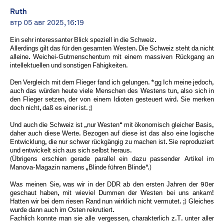
Ruth
втр 05 авг 2025, 16:19
Ein sehr interessanter Blick speziell in die Schweiz.
Allerdings gilt das für den gesamten Westen. Die Schweiz steht da nicht
alleine. Weichei-Gutmenschentum mit einem massiven Rückgang an
intellektuellen und sonstigen Fähigkeiten.
Den Vergleich mit dem Flieger fand ich gelungen. *gg Ich meine jedoch,
auch das würden heute viele Menschen des Westens tun, also sich in
den Flieger setzen, der von einem Idioten gesteuert wird. Sie merken
doch nicht, daß es einer ist. ;)
Und auch die Schweiz ist „nur Westen“ mit ökonomisch gleicher Basis,
daher auch diese Werte. Bezogen auf diese ist das also eine logische
Entwicklung, die nur schwer rückgängig zu machen ist. Sie reproduziert
und entwickelt sich aus sich selbst heraus.
(Übrigens erschien gerade parallel ein dazu passender Artikel im
Manova-Magazin namens „Blinde führen Blinde“.)
Was meinen Sie, was wir in der DDR ab den ersten Jahren der 90er
geschaut haben, mit wieviel Dummen der Westen bei uns ankam!
Hatten wir bei dem riesen Rand nun wirklich nicht vermutet. ;) Gleiches
wurde dann auch im Osten rekrutiert.
Fachlich konnte man sie alle vergessen, charakterlich z.T. unter aller