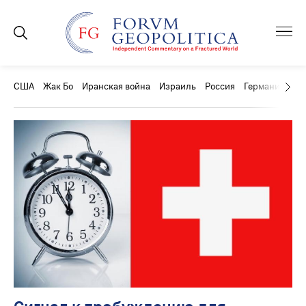
США
Жак Бо
Иранская война
Израиль
Россия
Германия
Ки