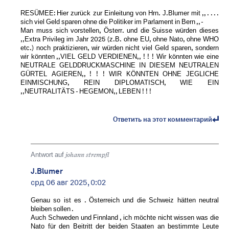
RESÜMEE: Hier zurück zur Einleitung von Hrn. J.Blumer mit ,, . . . .
sich viel Geld sparen ohne die Politiker im Parlament in Bern ,, -
Man muss sich vorstellen, Österr. und die Suisse würden dieses
,,Extra Privileg im Jahr 2025 (z.B. ohne EU, ohne Nato, ohne WHO
etc.) noch praktizieren, wir würden nicht viel Geld sparen, sondern
wir könnten ,,VIEL GELD VERDIENEN,, ! ! ! Wir könnten wie eine
NEUTRALE GELDDRUCKMASCHINE IN DIESEM NEUTRALEN
GÜRTEL AGIEREN,, ! ! ! WIR KÖNNTEN OHNE JEGLICHE
EINMISCHUNG, REIN DIPLOMATISCH, WIE EIN
,,NEUTRALITÄTS - HEGEMON,, LEBEN ! ! !
Ответить на этот комментарий
Antwort auf
johann strempfl
J.Blumer
срд 06 авг 2025, 0:02
Genau so ist es . Österreich und die Schweiz hätten neutral
bleiben sollen .
Auch Schweden und Finnland , ich möchte nicht wissen was die
Nato für den Beitritt der beiden Staaten an bestimmte Leute