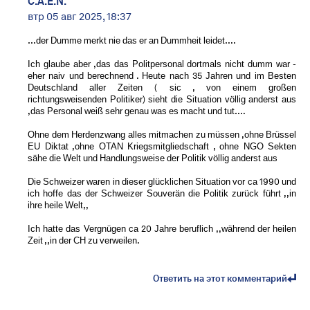
C.A.E.N.
втр 05 авг 2025, 18:37
…der Dumme merkt nie das er an Dummheit leidet….
Ich glaube aber ,das das Politpersonal dortmals nicht dumm war -
eher naiv und berechnend . Heute nach 35 Jahren und im Besten
Deutschland aller Zeiten ( sic , von einem großen
richtungsweisenden Politiker) sieht die Situation völlig anderst aus
,das Personal weiß sehr genau was es macht und tut….
Ohne dem Herdenzwang alles mitmachen zu müssen ,ohne Brüssel
EU Diktat ,ohne OTAN Kriegsmitgliedschaft , ohne NGO Sekten
sähe die Welt und Handlungsweise der Politik völlig anderst aus
Die Schweizer waren in dieser glücklichen Situation vor ca 1990 und
ich hoffe das der Schweizer Souverän die Politik zurück führt ,,in
ihre heile Welt,,
Ich hatte das Vergnügen ca 20 Jahre beruflich ,,während der heilen
Zeit ,,in der CH zu verweilen.
Ответить на этот комментарий