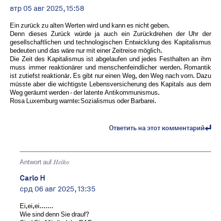
втр 05 авг 2025, 15:58
Ein zurück zu alten Werten wird und kann es nicht geben.
Denn dieses Zurück würde ja auch ein Zurückdrehen der Uhr der
gesellschaftlichen und technologischen Entwicklung des Kapitalismus
bedeuten und das wäre nur mit einer Zeitreise möglich.
Die Zeit des Kapitalismus ist abgelaufen und jedes Festhalten an ihm
muss immer reaktionärer und menschenfeindlicher werden. Romantik
ist zutiefst reaktionär. Es gibt nur einen Weg, den Weg nach vorn. Dazu
müsste aber die wichtigste Lebensversicherung des Kapitals aus dem
Weg geräumt werden - der latente Antikommunismus.
Rosa Luxemburg warnte: Sozialismus oder Barbarei.
Ответить на этот комментарий
Antwort auf
Heiko
Carlo H
срд 06 авг 2025, 13:35
Ei,ei,ei.......
Wie sind denn Sie drauf?