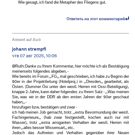
Wie gesagt, ich fand die Metapher des Fliegens gut.
Ответить на этот комментарий
Antwort auf
Ruth
johann strempfl
чтв 07 авг 2025, 10:06
@Ruth: Danke zu Ihrem Kommentar, hier möchte ich als Bestätigung
meinerseits folgendes abgeben. -
Wie bereits im Forum ,,FG,, mal geschrieben, ich habe zu Beginn der
90er in der Projektleitung (Hotelproj.) in ,,Dresden,, gearbeitet, als
Österr. (Dummer Ösi unter den westl. Herren mit Ossi-Beteiligung),
knappe 2-Jahre, kann daher folgendes zu Ihrem Satz - ,,Was meinen
Sie, was wir in der DDR ab den ersten Jahren der 90er geschaut
haben,, -
hinzufügen bzw. bestätigen und zwar -
ich hab meinen Job gemacht, trotz ,,extra Bevormundung der westl.
Fachingenieure,, (hab zwar festgestellt, kochen auch nur mit
Wasser), trotz ,,extra arroganten Verhalten der westl. Herren mit
ihren ,,alles besser Wissensart,, etc.
Jedoch das Auftreten und Verhalten gegenüber ihrer Neuen