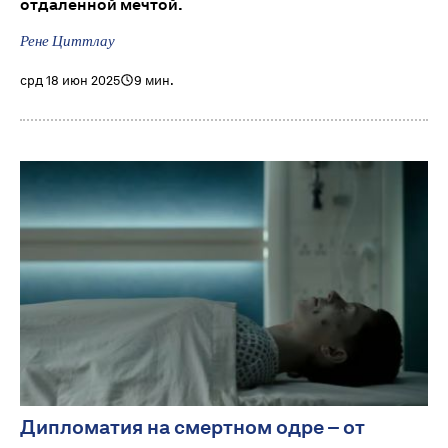
отдаленной мечтой.
Рене Циттлау
срд 18 июн 2025
9 мин.
Дипломатия на смертном одре – от