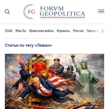
США
Жак Бо
Иранская война
Израиль
Россия
Германия
Ки
Статьи по тегу «Ливан»