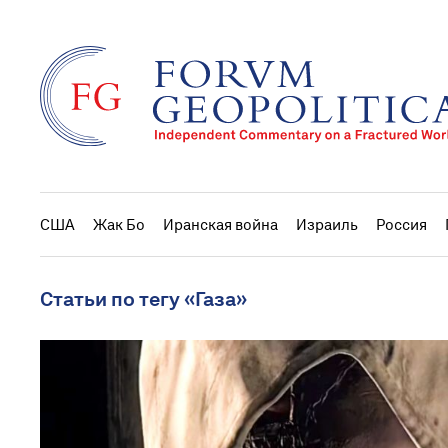
США
Жак Бо
Иранская война
Израиль
Россия
Статьи по тегу «Газа»