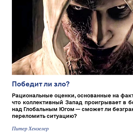
Победит ли зло?
Рациональные оценки, основанные на факт
что коллективный Запад проигрывает в б
над Глобальным Югом — сможет ли безгра
переломить ситуацию?
Питер Хензелер