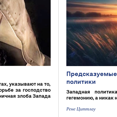
Предсказуемые 
политики
ах, указывают на то,
орьбе за господство
Западная политик
ничная злоба Запада
гегемонию, а никак н
Рене Циттлау