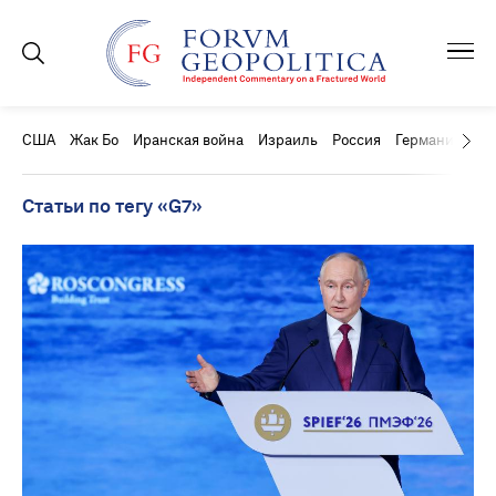
США
Жак Бо
Иранская война
Израиль
Россия
Германия
Ки
Статьи по тегу «G7»