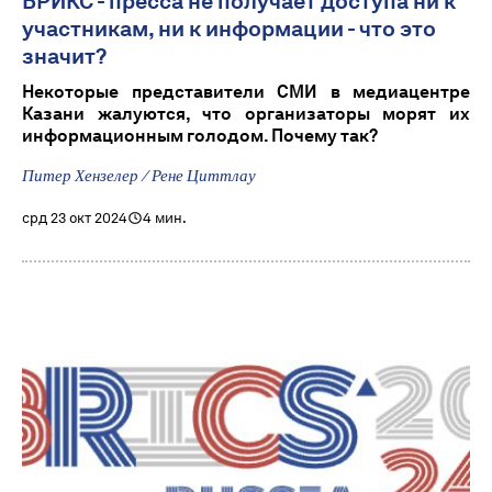
БРИКС - пресса не получает доступа ни к
участникам, ни к информации - что это
значит?
Некоторые представители СМИ в медиацентре
Казани жалуются, что организаторы морят их
информационным голодом. Почему так?
Питер Хензелер / Рене Циттлау
срд 23 окт 2024
4 мин.