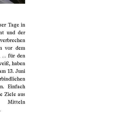
ser Tage in
ent und der
sverbrechen
en vor dem
n … für den
weiß, haben
am 13. Juni
rbindlichen
n. Einfach
e Ziele aus
n Mitteln
.