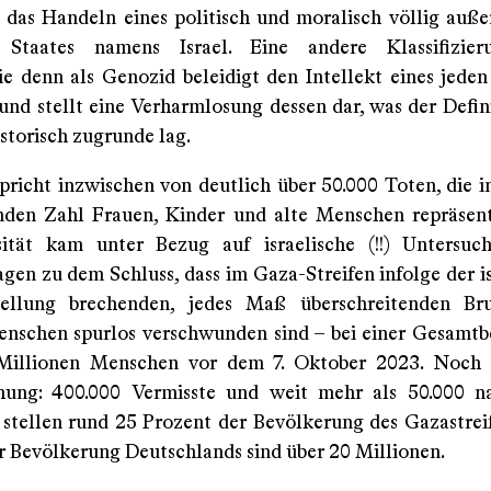
 das Handeln eines politisch und moralisch völlig auße
 Staates namens Israel. Eine andere Klassifizier
e denn als Genozid beleidigt den Intellekt eines jeden
nd stellt eine Verharmlosung dessen dar, was der Defini
istorisch zugrunde lag.
richt inzwischen von deutlich über 50.000 Toten, die in
den Zahl Frauen, Kinder und alte Menschen repräsent
sität kam unter Bezug auf israelische (!!) Untersuc
gen zu dem Schluss, dass im Gaza-Streifen infolge der is
tellung brechenden, jedes Maß überschreitenden Brut
nschen spurlos verschwunden sind – bei einer Gesamt
Millionen Menschen vor dem 7. Oktober 2023. Noch 
hung: 400.000 Vermisste und weit mehr als 50.000 n
stellen rund 25 Prozent der Bevölkerung des Gazastreif
r Bevölkerung Deutschlands sind über 20 Millionen.