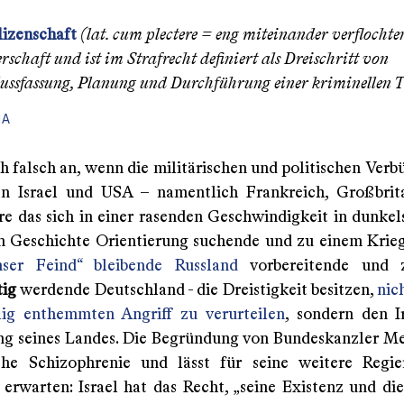
izenschaft
(lat.
cum plectere
= eng miteinander verflochten
rschaft und ist im Strafrecht definiert als Dreischritt von
ussfassung, Planung und Durchführung einer kriminellen T
IA
ch falsch an, wenn die militärischen und politischen Ver
en Israel und USA – namentlich Frankreich, Großbrit
re das sich in einer rasenden Geschwindigkeit in dunkel
n Geschichte Orientierung suchende und zu einem Kri
ser Feind“ bleibende Russland
vorbereitende und 
tig
werdende Deutschland - die Dreistigkeit besitzen,
nich
lig enthemmten Angriff zu verurteilen
, sondern den I
ng seines Landes. Die Begründung von Bundeskanzler Me
che Schizophrenie und lässt für seine weitere Regie
erwarten: Israel hat das Recht, „seine Existenz und die