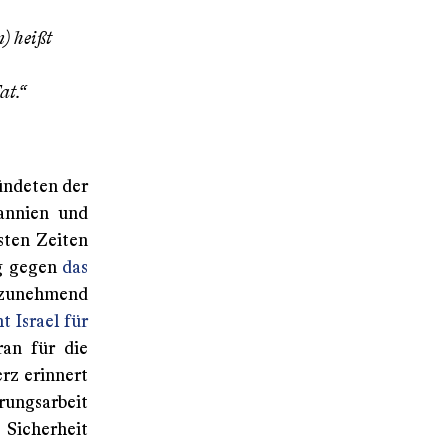
) heißt
at.“
bündeten der
annien und
sten Zeiten
eg gegen
das
zunehmend
t Israel für
ran für die
rz erinnert
rungsarbeit
 Sicherheit