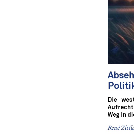
Abseh
Politi
Die west
Aufrecht
Weg in d
René Zittl