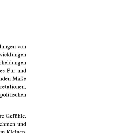
idungen von
twicklungen
scheidungen
des Für und
kenden Maße
etationen,
politischen
re Gefühle.
rnehmen und
im Kleinen.