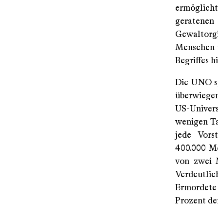
ermöglicht
geratenen
Gewaltorgi
Menschen u
Begriffes h
Die UNO sp
überwiegen
US-Univer
wenigen Ta
jede Vors
400.000 Me
von zwei 
Verdeutlic
Ermordete 
Prozent de