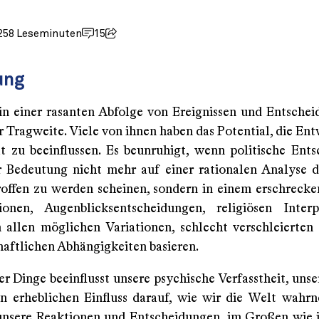
25
8 Leseminuten
15
ung
in einer rasanten Abfolge von Ereignissen und Entsche
r Tragweite. Viele von ihnen haben das Potential, die En
t zu beeinflussen. Es beunruhigt, wenn politische Ent
 Bedeutung nicht mehr auf einer rationalen Analyse 
offen zu werden scheinen, sondern in einem erschrec
onen, Augenblicksentscheidungen, religiösen Interpr
 allen möglichen Variationen, schlecht verschleierten 
haftlichen Abhängigkeiten basieren.
r Dinge beeinflusst unsere psychische Verfasstheit, unse
n erheblichen Einfluss darauf, wie wir die Welt wah
unsere Reaktionen und Entscheidungen, im Großen wie 