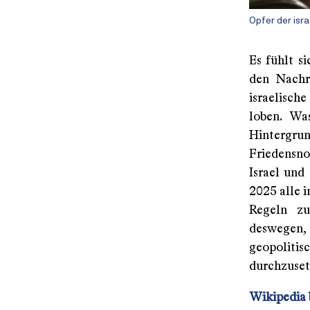
Opfer der isr
Es fühlt s
den Nachri
israelisch
loben. Wa
Hintergrun
Friedensno
Israel und
2025 alle 
Regeln zu
deswegen, 
geopolit
durchzusetz
Wikipedia 