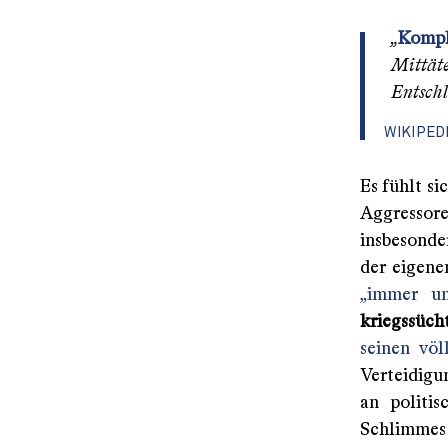
„
Kompl
Mittäte
Entschl
WIKIPED
Es fühlt si
Aggressor
insbesonde
der eigene
„immer un
kriegssüch
seinen völ
Verteidigu
an politis
Schlimmes 