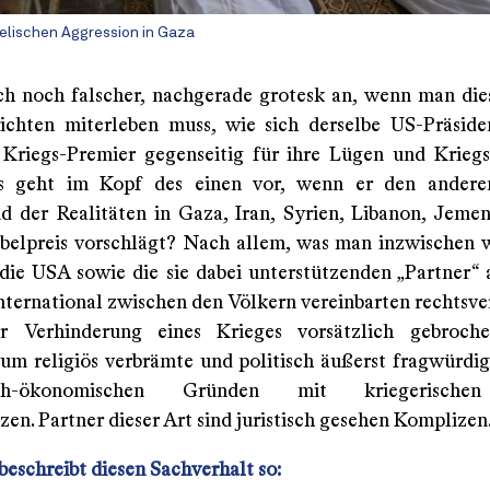
aelischen Aggression in Gaza
ich noch falscher, nachgerade grotesk an, wenn man die
chten miterleben muss, wie sich derselbe US-Präsid
e Kriegs-Premier gegenseitig für ihre Lügen und Krieg
s geht im Kopf des einen vor, wenn er den ander
d der Realitäten in Gaza, Iran, Syrien, Libanon, Jeme
belpreis vorschlägt? Nach allem, was man inzwischen 
 die USA sowie die sie dabei unterstützenden „Partner“ 
international zwischen den Völkern vereinbarten rechtsve
r Verhinderung eines Krieges vorsätzlich gebroche
um religiös verbrämte und politisch äußerst fragwürdig
isch-ökonomischen Gründen mit kriegerische
en. Partner dieser Art sind juristisch gesehen Komplizen
beschreibt diesen Sachverhalt so: