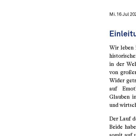
Mi. 16 Jul 20
Einleit
Wir leben 
historische
in der Wel
von großer
Wider getr
auf Emoti
Glauben in
und wirtsc
Der Lauf de
Beide habe
somit auf 