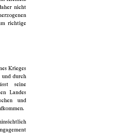
daher nicht
nerzogenen
um richtige
nes Krieges
t und durch
ässt seine
nen Landes
schen und
aufkommen.
hinsichtlich
 Engagement