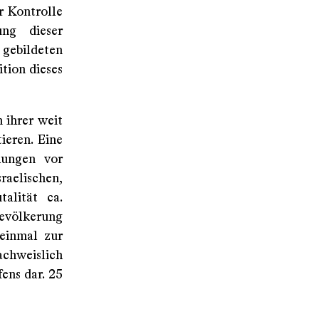
r Kontrolle
ung dieser
 gebildeten
tion dieses
 ihrer weit
ieren. Eine
hungen vor
raelischen,
alität ca.
bevölkerung
einmal zur
achweislich
ens dar. 25