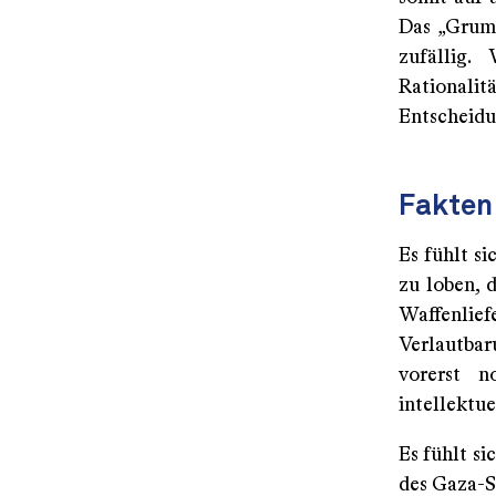
Das „Grumm
zufällig.
Rationalit
Entscheidu
Fakten
Es fühlt si
zu loben, 
Waffenlie
Verlautba
vorerst 
intellektu
Es fühlt si
des Gaza-S