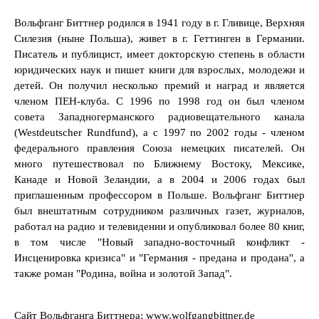
Вольфганг Биттнер родился в 1941 году в г. Гливице, Верхняя
Силезия (ныне Польша), живет в г. Геттинген в Германии.
Писатель и публицист, имеет докторскую степень в области
юридических наук и пишет книги для взрослых, молодежи и
детей. Он получил несколько премий и наград и является
членом ПЕН-клуба. С 1996 по 1998 год он был членом
совета Западногерманского радиовещательного канала
(Westdeutscher Rundfund), а с 1997 по 2002 годы - членом
федерального правления Союза немецких писателей. Он
много путешествовал по Ближнему Востоку, Мексике,
Канаде и Новой Зеландии, а в 2004 и 2006 годах был
приглашенным профессором в Польше. Вольфганг Биттнер
был внештатным сотрудником различных газет, журналов,
работал на радио и телевидении и опубликовал более 80 книг,
в том числе "Новый западно-восточный конфликт -
Инсценировка кризиса" и "Германия - предана и продана", а
также роман "Родина, война и золотой Запад".
Cайт Вольфганга Биттнера:
www.wolfgangbittner.de