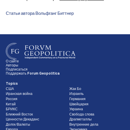
Статьи автора Вольфганг Биттнер
О сайте
Авторы
Подписаться
Поддержать Forum Geopolitica
Topics
США
Жак Бо
Иранская война
Израиль
Россия
Германия
Китай
Швейцария
БРИКС
Украина
Ближний Восток
Свобода слова
Ценности/Декаданс
Драгметаллы
Долги/Валюты
Внутренние дела
Европа
Экономика