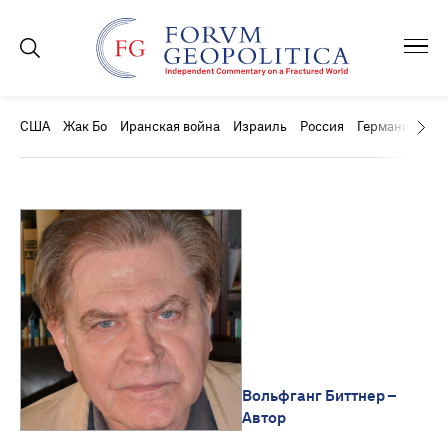
США
Жак Бо
Иранская война
Израиль
Россия
Германия
Ки
Вольфганг Биттнер –
Автор