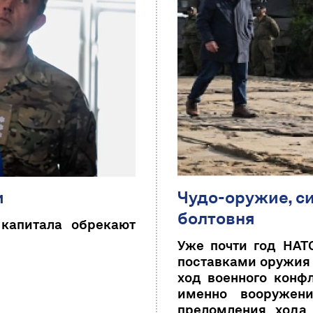
и
Чудо-оружие, с
болтовня
 капитала обрекают
Уже почти год НАТ
поставками оружия 
ход военного конфл
именно вооружен
преломления хода 