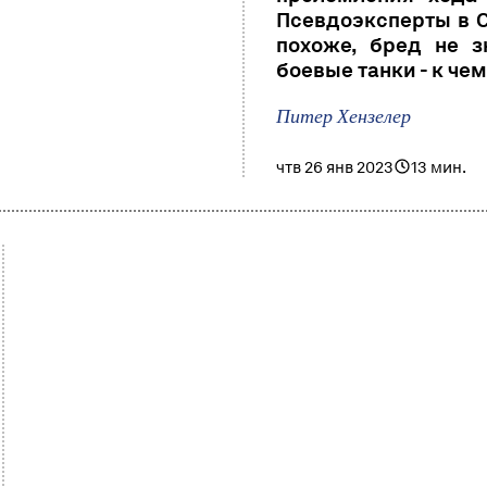
Псевдоэксперты в 
похоже, бред не з
боевые танки - к че
Питер Хензелер
чтв 26 янв 2023
13 мин.