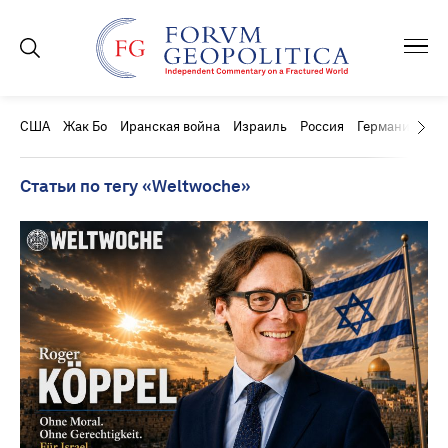
США
Жак Бо
Иранская война
Израиль
Россия
Германия
Ки
Статьи по тегу «Weltwoche»