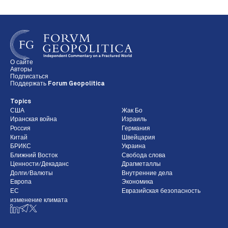
О сайте
Авторы
Подписаться
Поддержать Forum Geopolitica
Topics
США
Жак Бо
Иранская война
Израиль
Россия
Германия
Китай
Швейцария
БРИКС
Украина
Ближний Восток
Свобода слова
Ценности/Декаданс
Драгметаллы
Долги/Валюты
Внутренние дела
Европа
Экономика
ЕС
Евразийская безопасность
изменение климата