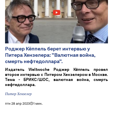
Роджер Кёппель берет интервью у
Питера Хензелера: "Валютная война,
смерть нефтедоллара".
Издатель Weltwoche Роджер Кёппель провел
второе интервью с Питером Хензелером в Москве.
Тема - БРИКС/ШОС, валютная война, смерть
нефтедоллара.
Питер Хензелер
птн 28 апр 2023
1 мин.