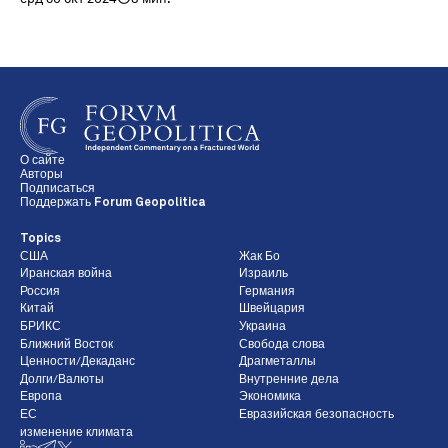
О сайте
Авторы
Подписаться
Поддержать Forum Geopolitica
Topics
США
Жак Бо
Иранская война
Израиль
Россия
Германия
Китай
Швейцария
БРИКС
Украина
Ближний Восток
Свобода слова
Ценности/Декаданс
Драгметаллы
Долги/Валюты
Внутренние дела
Европа
Экономика
ЕС
Евразийская безопасность
изменение климата