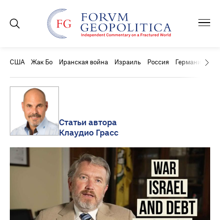
США
Жак Бо
Иранская война
Израиль
Россия
Германия
Ки
Статьи автора
Клаудио Грасс