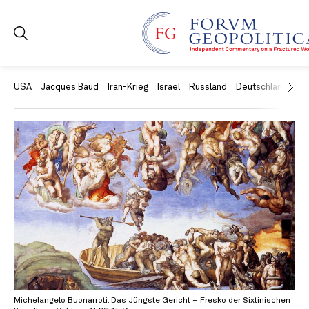
USA
Jacques Baud
Iran-Krieg
Israel
Russland
Deutschland
Ch
Michelangelo Buonarroti: Das Jüngste Gericht – Fresko der Sixtinischen