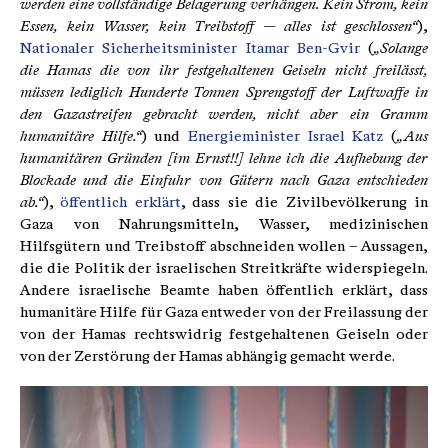
werden eine vollständige Belagerung verhängen. Kein Strom, kein
Essen, kein Wasser, kein Treibstoff — alles ist geschlossen“
),
Nationaler Sicherheitsminister Itamar Ben-Gvir
(
„Solange
die Hamas die von ihr festgehaltenen Geiseln nicht freilässt,
müssen lediglich Hunderte Tonnen Sprengstoff der Luftwaffe in
den Gazastreifen gebracht werden, nicht aber ein Gramm
humanitäre Hilfe.“
) und
Energieminister Israel Katz
(
„Aus
humanitären Gründen [im Ernst!!] lehne ich die Aufhebung der
Blockade und die Einfuhr von Gütern nach Gaza entschieden
ab.“
),
öffentlich erklärt
, dass sie die Zivilbevölkerung in
Gaza von Nahrungsmitteln, Wasser, medizinischen
Hilfsgütern und Treibstoff abschneiden wollen – Aussagen,
die die Politik der israelischen Streitkräfte widerspiegeln.
Andere israelische Beamte haben öffentlich erklärt, dass
humanitäre Hilfe für Gaza entweder von der Freilassung der
von der Hamas rechtswidrig festgehaltenen Geiseln oder
von der Zerstörung der Hamas abhängig gemacht werde.