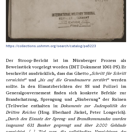
https://collections.ushmm.org/search/catalog/pa5223
Der Stroop-Bericht ist im Nürnberger Prozess als
Beweisstück vorgelegt worden (IMT Dokument 1061-PS). Er
beschreibt ausdrücklich, dass das Ghetto
„Schritt für Schritt
vernichtet“
und
„bis auf die Grundmauern zerstört“
werden
sollte. In den Einsatzberichten der SS und Polizei im
Generalgouvernement finden sich konkrete Befehle zur
Brandschatzung, Sprengung und „Säuberung“ der Ruinen
(Teilweise enthalten in:
Dokumente zur Judenpolitik des
Dritten Reiches
(Hrsg. Eberhard Jäckel, Peter Longerich).
„Durch den Einsatz der Spreng- und Brandkommandos wurden
insgesamt 631 Bunker gesprengt und über 2.000 Gebäude
vernichtet. [...] Ziel war die vollständige Vernichtung des