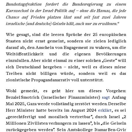
Bundestagsfraktion fordert die Bundesregierung zu einem
Kurswechsel in der Israel-Politik auf – ohne die Hamas, die jede
Chance auf Frieden platzen lässt und seit fast zwei Jahren
israelische (und deutsche) Geiseln hält, auch nur zu erwähnen.“
Wie gesagt, sind die leeren Sprüche der 25 europäischen
Staaten nicht ernst gemeint, sondern sie zielen lediglich
darauf ab, den Anschein von Engagement zu wahren, um die
Weltöffentlichkeit und die eigenen Bevölkerungen
einzulullen. Aber nicht einmal zu einer solchen „Geste“ will
sich Deutschland hergeben – nicht, weil es dieses miese
Treiben nicht billigen würde, sondern weil es das
zionistische Propagandanarrativ voll unterstützt.
Wohl gemerkt, es geht hier um dieses Vorgehen:
Bezalel Smotrich (israelischer Finanzminister)
sagt
Anfang
Mai 2025, Gaza werde vollständig zerstört werden. Derselbe
Herr Minister hatte bereits im August 2024
erklärt
, es sei
„gerechtfertigt und moralisch vertretbar“, durch Israel „2
Millionen Zivilisten verhungern zu lassen“, bis „die Geiseln
zurückgegeben werden“. Sein Amtskollege Itamar Ben‑Gvir