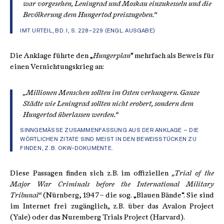
war vorgesehen, Leningrad und Moskau einzukesseln und die
Bevölkerung dem Hungertod preiszugeben.“
IMT URTEIL, BD. I, S. 228–229 (ENGL. AUSGABE)
Die Anklage führte den „
Hungerplan
“ mehrfach als Beweis für
einen Vernichtungskrieg an:
„Millionen Menschen sollten im Osten verhungern. Ganze
Städte wie Leningrad sollten nicht erobert, sondern dem
Hungertod überlassen werden.“
SINNGEMÄSSE ZUSAMMENFASSUNG AUS DER ANKLAGE – DIE W
ÖRTLICHEN ZITATE SIND MEIST IN DEN BEWEISSTÜCKEN ZU F
INDEN, Z. B. OKW-DOKUMENTE.
Diese Passagen finden sich z. B. im offiziellen
„Trial of the
Major War Criminals before the International Military
Tribunal“
(Nürnberg, 1947 – die sog. „Blauen Bände“. Sie sind
im Internet frei zugänglich, z. B. über das Avalon Project
(Yale) oder das Nuremberg Trials Project (Harvard).