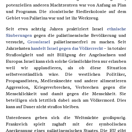
potenziellen anderen Machtzentren war von Anfang an Plan
und Programm. Die zionistische Siedlerkolonie auf dem
Gebiet von Palästina war und ist ihr Werkzeug.
Seit etwa achtzig Jahren praktiziert Israel
ethnische
Säuberungen
gegen die palästinensische Bevölkerung und
versucht,
Grossisrael
palästinenserfrei zu machen. Seit
Jahrzehnten
handelt Israel gegen das Völkerrecht
– in totaler
Straflosigkeit und mit Billigung der Angelsachsen und
Europas. Israel kann sich solche Grässlichkeiten nur erlauben
weil wir applaudieren, als ob diese Situation
selbstverständlich wäre. Die westlichen Politiker,
Propagandisten, Medienknechte und andere alimentieren
Aggression, Kriegsverbrechen, Verbrechen gegen die
Menschlichkeit und damit gegen die Menschheit. Sie
beteiligen sich letztlich dabei auch am Völkermord. Dies
kann auf Dauer nicht straflos bleiben.
Unterdessen geben sich die Weltmächte großspurig.
Frankreich spielt zaghaft mit der symbolischen
Anerkennung eines palästinensischen Staates. Die EU gibt