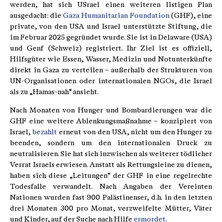
werden, hat sich USrael einen weiteren listigen Plan
ausgedacht: die
Gaza Humanitarian Foundation
(GHF), eine
private, von den USA und Israel unterstützte Stiftung, die
im Februar 2025 gegründet wurde. Sie ist in Delaware (USA)
und Genf (Schweiz) registriert. Ihr Ziel ist es offiziell,
Hilfsgüter wie Essen, Wasser, Medizin und Notunterkünfte
direkt in Gaza zu verteilen – außerhalb der Strukturen von
UN-Organisationen oder internationalen NGOs, die Israel
als zu „Hamas-nah“ ansieht.
Nach Monaten von Hunger und Bombardierungen war die
GHF eine weitere Ablenkungsmaßnahme – konzipiert von
Israel,
bezahlt
erneut von den USA, nicht um den Hunger zu
beenden, sondern um den internationalen Druck zu
neutralisieren. Sie hat sich inzwischen als weiterer tödlicher
Verrat Israels erwiesen. Anstatt als Rettungsleine zu dienen,
haben sich diese „Leitungen“ der GHF in eine regelrechte
Todesfalle verwandelt. Nach Angaben der Vereinten
Nationen wurden fast 900 Palästinenser, d.h. in den letzten
drei Monaten 300 pro Monat, verzweifelte Mütter, Väter
und Kinder, auf der Suche nach Hilfe
ermordet
.