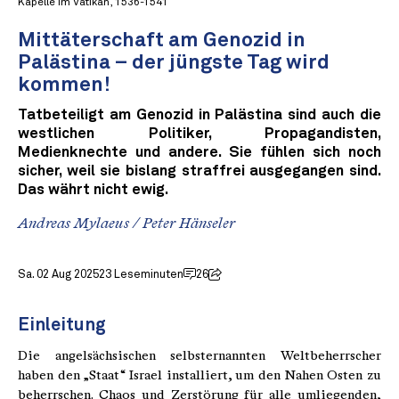
Kapelle im Vatikan, 1536-1541
Mittäterschaft am Genozid in
Palästina – der jüngste Tag wird
kommen!
Tatbeteiligt am Genozid in Palästina sind auch die
westlichen Politiker, Propagandisten,
Medienknechte und andere. Sie fühlen sich noch
sicher, weil sie bislang straffrei ausgegangen sind.
Das währt nicht ewig.
Andreas Mylaeus
/
Peter Hänseler
Sa. 02 Aug 2025
23 Leseminuten
26
Einleitung
Die angelsächsischen selbsternannten Weltbeherrscher
haben den „Staat“ Israel installiert, um den Nahen Osten zu
beherrschen. Chaos und Zerstörung für alle umliegenden,