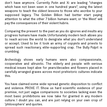
don't have anymore. Currently Putin and Xi are leading "changes
which have not been seen in one hundred years", using the latest
weapons to teach the oldest lessons to those who ascribe to your
supposed legacy. The Golden Billion had better start paying
attention to what the other 7 billion humans want, or 'the West' will
pay the consequences of their violent hubris.
Comparing the present to the past as you do ignores and insults any
progress humans have made. Unfortunately modern tech allows you
to reach across the world to denigrate what you don't understand
or accept. Used to be it took an army of copyists and priests to
spread such reactionary, elite-supporting crap. The Bully Pulpit is
crumbling.
Archeology shows early humans were also compassionate,
cooperative and altruistic. The elderly and people with serious
medical issues kept alive for years/decades and flowers placed in
carefully arranged graves across most prehistoric cultures indicate
this.
You have claimed some wide-spread genetic disposition to conflict
and violence. PROVE IT. Show us hard scientific evidence of your
premise, not just vague comparisons to societies lacking even the
most basic prohibitions we now take for granted in any modern
culture. I doubt you can, and are just relying on your own crop of
'philosophers' and quotes.