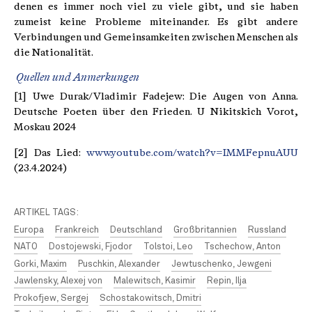
denen es immer noch viel zu viele gibt, und sie haben
zumeist keine Probleme miteinander. Es gibt andere
Verbindungen und Gemeinsamkeiten zwischen Menschen als
die Nationalität.
Quellen und Anmerkungen
[1] Uwe Durak/Vladimir Fadejew: Die Augen von Anna.
Deutsche Poeten über den Frieden. U Nikitskich Vorot,
Moskau 2024
[2] Das Lied:
www.youtube.com/watch?v=IMMFepnuAUU
(23.4.2024)
ARTIKEL TAGS:
Europa
Frankreich
Deutschland
Großbritannien
Russland
NATO
Dostojewski, Fjodor
Tolstoi, Leo
Tschechow, Anton
Gorki, Maxim
Puschkin, Alexander
Jewtuschenko, Jewgeni
Jawlensky, Alexej von
Malewitsch, Kasimir
Repin, Ilja
Prokofjew, Sergej
Schostakowitsch, Dmitri