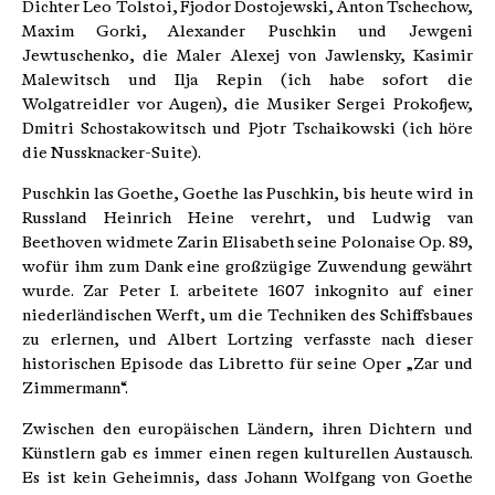
Dichter Leo Tolstoi, Fjodor Dostojewski, Anton Tschechow,
Maxim Gorki, Alexander Puschkin und Jewgeni
Jewtuschenko, die Maler Alexej von Jawlensky, Kasimir
Malewitsch und Ilja Repin (ich habe sofort die
Wolgatreidler vor Augen), die Musiker Sergei Prokofjew,
Dmitri Schostakowitsch und Pjotr Tschaikowski (ich höre
die Nussknacker-Suite).
Puschkin las Goethe, Goethe las Puschkin, bis heute wird in
Russland Heinrich Heine verehrt, und Ludwig van
Beethoven widmete Zarin Elisabeth seine Polonaise Op. 89,
wofür ihm zum Dank eine großzügige Zuwendung gewährt
wurde. Zar Peter I. arbeitete 1607 inkognito auf einer
niederländischen Werft, um die Techniken des Schiffsbaues
zu erlernen, und Albert Lortzing verfasste nach dieser
historischen Episode das Libretto für seine Oper „Zar und
Zimmermann“.
Zwischen den europäischen Ländern, ihren Dichtern und
Künstlern gab es immer einen regen kulturellen Austausch.
Es ist kein Geheimnis, dass Johann Wolfgang von Goethe