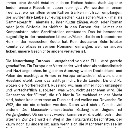
immer eine Anzahl Asiaten in ihren Reihen haben. Auch Japaner
finden unsere Klassik in Japan sehr gut. Wir wurden in einem
Teehaus, wo wir allein einen Kaffee tranken mit Bach empfangen.
Sie würden ihre Liebe zur europäischen klassischen Musik - mal als
Sammelbegriff - niemals zu ihrer Kultur zählen. Auch jeder Roman
oder jede Sinfonie ist vielfach in den Farben der Heimat der
Komponisten oder Schriftsteller entstanden. Das ist besonders
augenfällig in der russischen Literatur/Musik, die ihren besonderen
Reiz in der russischen Seele hat. Kein deutscher Schriftsteller
könnte so etwas in seinem Romanen einfangen, weil wir anders
ticken, unsere Geschichte anders verlaufen ist.
Die Neuordnung Europas - ausgehend von der EU - wird gerade
geschaffen. Ein Europa der Vaterländer wird aber als nationalistisch
und Nazi angesehen. Im gleichen Atemzug wollen Deutschland und
Polen die mächtigste Armee in Europa entwickeln, obwohl die in
Russland steht, aber das zählt ja nicht. Beide Länder, DE und PL.
wollen die Vorherrschaft. Russland will man immer noch umzingeln
und wirtschaftlich ausbluten, was wohl nicht geschehen wird. Die
Generation der "Eliten", die z.B. hier in Deutschland an der Macht
sind, haben kein Interesse an Russland und wollen nur Revanche für
WK2, die sie nie erhalten werden. Daran wird sich z.Z. nicht viel
ändern. Die klassisch-humanistische Bildung der Jugend ist
Vergangenheit. Ob sie einst wieder kommen wird, steht noch in den
Sternen. Zur Zeit wird ein Weg in die Totalitarität beschritten, der
kaum noch zu ändern ist, auch wenn sich die Machtverhältnisse im