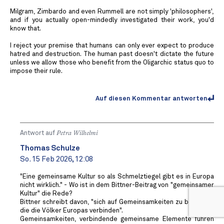
Milgram, Zimbardo and even Rummell are not simply 'philosophers',
and if you actually open-mindedly investigated their work, you'd
know that.
I reject your premise that humans can only ever expect to produce
hatred and destruction. The human past doesn't dictate the future
unless we allow those who benefit from the Oligarchic status quo to
impose their rule.
Auf diesen Kommentar antworten
Antwort auf
Petra Wilhelmi
Thomas Schulze
So. 15 Feb 2026, 12:08
"Eine gemeinsame Kultur so als Schmelztiegel gibt es in Europa
nicht wirklich." - Wo ist in dem Bittner-Beitrag von "gemeinsamer
Kultur" die Rede?
Bittner schreibt davon, "sich auf Gemeinsamkeiten zu besinnen,
die die Völker Europas verbinden".
Gemeinsamkeiten, verbindende gemeinsame Elemente führen