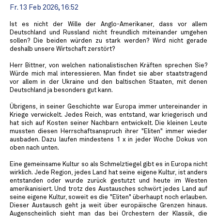
Fr. 13 Feb 2026, 16:52
Ist es nicht der Wille der Anglo-Amerikaner, dass vor allem
Deutschland und Russland nicht freundlich miteinander umgehen
sollen? Die beiden würden zu stark werden? Wird nicht gerade
deshalb unsere Wirtschaft zerstört?
Herr Bittner, von welchen nationalistischen Kräften sprechen Sie?
Würde mich mal interessieren. Man findet sie aber staatstragend
vor allem in der Ukraine und den baltischen Staaten, mit denen
Deutschland ja besonders gut kann.
Übrigens, in seiner Geschichte war Europa immer untereinander in
Kriege verwickelt. Jedes Reich, was entstand, war kriegerisch und
hat sich auf Kosten seiner Nachbarn entwickelt. Die kleinen Leute
mussten diesen Herrschaftsanspruch ihrer "Eliten" immer wieder
ausbaden. Dazu laufen mindestens 1 x in jeder Woche Dokus von
oben nach unten.
Eine gemeinsame Kultur so als Schmelztiegel gibt es in Europa nicht
wirklich. Jede Region, jedes Land hat seine eigene Kultur, ist anders
entstanden oder wurde zurück gestutzt und heute im Westen
amerikanisiert. Und trotz des Austausches schwört jedes Land auf
seine eigene Kultur, soweit es die "Eliten" überhaupt noch erlauben.
Dieser Austausch geht ja weit über europäische Grenzen hinaus.
Augenscheinlich sieht man das bei Orchestern der Klassik, die