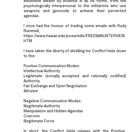
excessive wealth by violence in all its forms, from the
psychologically interpersonal to the militarists who use
weapons and genocide to achieve their perverted
agendas.
I once had the honour of trading some emails with Rudy
Rummell,
https://www.hawaii.edu/powerkills/FREEMAN.INTERVIEW.
HTM
I have taken the liberty of distilling his Conflict Helix down
to this:
Positive Communication Modes:
Intellectual Authority
Legitimate (socially accepted and rationally codified)
Authority
Fair Exchange and Open Negotiation
Altruism
Negative Communication Modes:
Illegitimate Authority
Manipulation and Hidden Agendas
Coercion
Illegitimate Force
In short, the Conflict Helix relaxes with the Positive,