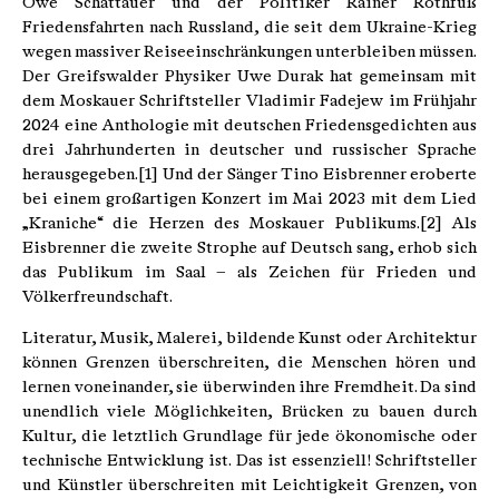
Owe Schattauer und der Politiker Rainer Rothfuß
Friedensfahrten nach Russland, die seit dem Ukraine-Krieg
wegen massiver Reiseeinschränkungen unterbleiben müssen.
Der Greifswalder Physiker Uwe Durak hat gemeinsam mit
dem Moskauer Schriftsteller Vladimir Fadejew im Frühjahr
2024 eine Anthologie mit deutschen Friedensgedichten aus
drei Jahrhunderten in deutscher und russischer Sprache
herausgegeben.[1] Und der Sänger Tino Eisbrenner eroberte
bei einem großartigen Konzert im Mai 2023 mit dem Lied
„Kraniche“ die Herzen des Moskauer Publikums.[2] Als
Eisbrenner die zweite Strophe auf Deutsch sang, erhob sich
das Publikum im Saal – als Zeichen für Frieden und
Völkerfreundschaft.
Literatur, Musik, Malerei, bildende Kunst oder Architektur
können Grenzen überschreiten, die Menschen hören und
lernen voneinander, sie überwinden ihre Fremdheit. Da sind
unendlich viele Möglichkeiten, Brücken zu bauen durch
Kultur, die letztlich Grundlage für jede ökonomische oder
technische Entwicklung ist. Das ist essenziell! Schriftsteller
und Künstler überschreiten mit Leichtigkeit Grenzen, von