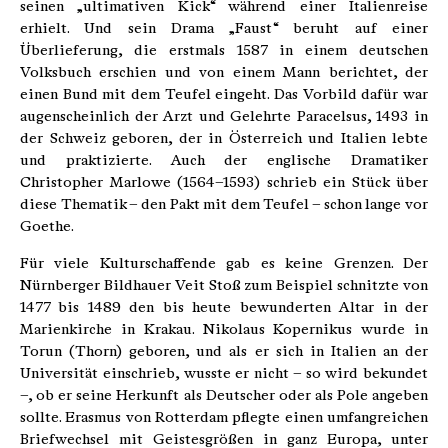
seinen „ultimativen Kick“ während einer Italienreise
erhielt. Und sein Drama „Faust“ beruht auf einer
Überlieferung, die erstmals 1587 in einem deutschen
Volksbuch erschien und von einem Mann berichtet, der
einen Bund mit dem Teufel eingeht. Das Vorbild dafür war
augenscheinlich der Arzt und Gelehrte Paracelsus, 1493 in
der Schweiz geboren, der in Österreich und Italien lebte
und praktizierte. Auch der englische Dramatiker
Christopher Marlowe (1564–1593) schrieb ein Stück über
diese Thematik – den Pakt mit dem Teufel – schon lange vor
Goethe.
Für viele Kulturschaffende gab es keine Grenzen. Der
Nürnberger Bildhauer Veit Stoß zum Beispiel schnitzte von
1477 bis 1489 den bis heute bewunderten Altar in der
Marienkirche in Krakau. Nikolaus Kopernikus wurde in
Torun (Thorn) geboren, und als er sich in Italien an der
Universität einschrieb, wusste er nicht – so wird bekundet
–, ob er seine Herkunft als Deutscher oder als Pole angeben
sollte. Erasmus von Rotterdam pflegte einen umfangreichen
Briefwechsel mit Geistesgrößen in ganz Europa, unter