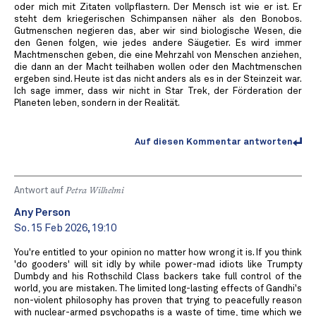
oder mich mit Zitaten vollpflastern. Der Mensch ist wie er ist. Er
steht dem kriegerischen Schimpansen näher als den Bonobos.
Gutmenschen negieren das, aber wir sind biologische Wesen, die
den Genen folgen, wie jedes andere Säugetier. Es wird immer
Machtmenschen geben, die eine Mehrzahl von Menschen anziehen,
die dann an der Macht teilhaben wollen oder den Machtmenschen
ergeben sind. Heute ist das nicht anders als es in der Steinzeit war.
Ich sage immer, dass wir nicht in Star Trek, der Förderation der
Planeten leben, sondern in der Realität.
Auf diesen Kommentar antworten
Antwort auf
Petra Wilhelmi
Any Person
So. 15 Feb 2026, 19:10
You're entitled to your opinion no matter how wrong it is. If you think
'do gooders' will sit idly by while power-mad idiots like Trumpty
Dumbdy and his Rothschild Class backers take full control of the
world, you are mistaken. The limited long-lasting effects of Gandhi's
non-violent philosophy has proven that trying to peacefully reason
with nuclear-armed psychopaths is a waste of time, time which we