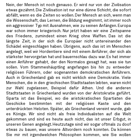
Nein, der Mensch ist noch genauso. Er wird nur von der Zivilisation
etwas gezähmt. Die Zivilisation ist nur eine dünne Schicht, die sofort
abfällt, wenn es die Zeiten so wollen. Der Mensch an sich, wenn man
die Wissenschaft, das Lernen, die Bildung wegnimmt, ist immer noch
ein aggressiver Typ mit Ausnahmen, wie zu seinen Anfängen. Europa
war schon immer kriegerisch. Nur jetzt haben wir eine Zeitspanne
des Friedens, zumindest einen Krieg ohne Waffen. Das ist die
längste Zeit, in der sich die Europäer nicht untereinander den
Schädel eingeschlagen haben. Übrigens, auch das ist im Menschen
angelegt, weil wir Hordentiere sind mit einem Anführer, der sich als
stärkster hervorgetan hat und bauernschlau dazu war. Es hat immer
einen Anführer gehabt, der den Normalos gesagt hat, was sie tun
sollen. Vom Stammeshäuptling angefangen bis hin zu entweder
religiösen Führern, oder sogenannten demokratischen Anführern.
Auch in Griechenland gab es nicht wirklich eine Demokratie. Viele
Menschen, die in den griechischen Stadtstaaten lebten, waren nicht
zur Wahl zugelassen, Beispiel dafür Athen. Und die anderen
Stadtstaaten in Griechenland wurden von der Aristokratie geführt.
Sparta ist das Beispiel, wo die aristokratischen Spartiaten die
Geschicke bestimmten mit der religiösen Kaste und den
unterdrückten Heloten. Später, als Griechenland vereint wurde, gab
es Könige. Wir sind nicht als freie Individualisten auf die Welt
gekommen und sind es heute auch nicht, das ist unser Erbgut, in
unseren Genen angelegt. Heutzutage sind wir sogar oftmals zu doof
etwas zu bauen, was unsere Altvordern noch konnten. Da können
Sie mir mit irgendwelchen Philosophen kommen, wie Sie wollen