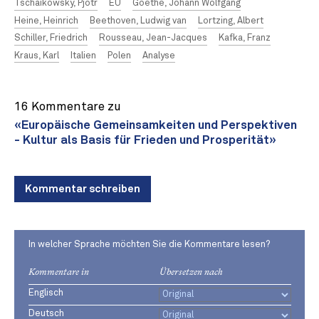
Tschaikowsky, Pjotr
EU
Goethe, Johann Wolfgang
Heine, Heinrich
Beethoven, Ludwig van
Lortzing, Albert
Schiller, Friedrich
Rousseau, Jean-Jacques
Kafka, Franz
Kraus, Karl
Italien
Polen
Analyse
16 Kommentare zu
«Europäische Gemeinsamkeiten und Perspektiven
- Kultur als Basis für Frieden und Prosperität»
Kommentar schreiben
In welcher Sprache möchten Sie die Kommentare lesen?
Kommentare in
Übersetzen nach
Englisch
Deutsch