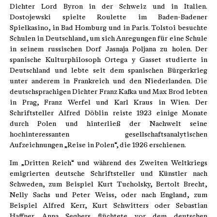
Dichter Lord Byron in der Schweiz und in Italien.
Dostojewski spielte Roulette im Baden-Badener
Spielkasino, in Bad Homburg und in Paris. Tolstoi besuchte
Schulen in Deutschland, um sich Anregungen für eine Schule
in seinem russischen Dorf Jasnaja Poljana zu holen. Der
spanische Kulturphilosoph Ortega y Gasset studierte in
Deutschland und lebte seit dem spanischen Bürgerkrieg
unter anderem in Frankreich und den Niederlanden. Die
deutschsprachigen Dichter Franz Kafka und Max Brod lebten
in Prag, Franz Werfel und Karl Kraus in Wien. Der
Schriftsteller Alfred Döblin reiste 1923 einige Monate
durch Polen und hinterließ der Nachwelt seine
hochinteressanten gesellschaftsanalytischen
Aufzeichnungen „Reise in Polen“, die 1926 erschienen.
Im „Dritten Reich“ und während des Zweiten Weltkriegs
emigrierten deutsche Schriftsteller und Künstler nach
Schweden, zum Beispiel Kurt Tucholsky, Bertolt Brecht,
Nelly Sachs und Peter Weiss, oder nach England, zum
Beispiel Alfred Kerr, Kurt Schwitters oder Sebastian
Haffner. Anna Seghers flüchtete vor dem deutschen