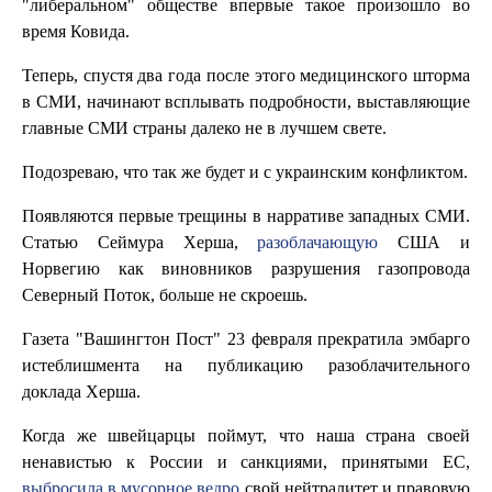
"либеральном" обществе впервые такое произошло во
время Ковида.
Теперь, спустя два года после этого медицинского шторма
в СМИ, начинают всплывать подробности, выставляющие
главные СМИ страны далеко не в лучшем свете.
Подозреваю, что так же будет и с украинским конфликтом.
Появляются первые трещины в нарративе западных СМИ.
Статью Сеймура Херша,
разоблачающую
США и
Норвегию как виновников разрушения газопровода
Северный Поток, больше не скроешь.
Газета "Вашингтон Пост" 23 февраля прекратила эмбарго
истеблишмента на публикацию разоблачительного
доклада Херша.
Когда же швейцарцы поймут, что наша страна своей
ненавистью к России и санкциями, принятыми ЕС,
выбросила в мусорное ведро
свой нейтралитет и правовую