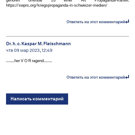
gehören offenbar zu einer Art Propaganda-Kartell:
https://swprs.org/kriegspropaganda-in-schweizer-medien/
Ответить на этот комментарий
Dr. h. c. Kaspar M. Fleischmann
чтв 09 мар 2023, 12:49
…….her V O R ragend……. ️
Ответить на этот комментарий
Написать комментарий