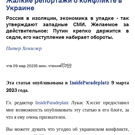
Жалкие репортажи о конфликте в
Украине
Россия в изоляции, экономика в упадке - так
утверждают западные СМИ. Желаемое за
действительное: Путин крепко держится в
седле, его наступление набирает обороты.
Питер Хензелер
чтв 09 мар 2023
5 мин. чтения
7
Эта статья опубликована в
InsideParadeplatz
9 марта
2023 года.
Гл. редактор
InsideParadeplatz
Лукас Хэссиг предоставил
мне возможность опубликовать эту статью в его блоге, за
что я ему очень признателен.
Вы можете думать что угодно об украинском конфликте,