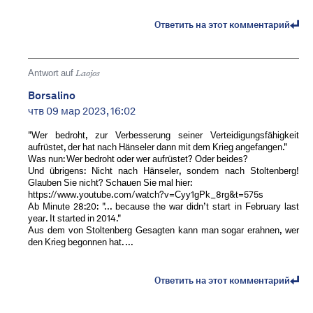
Ответить на этот комментарий
Antwort auf
Laojos
Borsalino
чтв 09 мар 2023, 16:02
"Wer bedroht, zur Verbesserung seiner Verteidigungsfähigkeit
aufrüstet, der hat nach Hänseler dann mit dem Krieg angefangen."
Was nun: Wer bedroht oder wer aufrüstet? Oder beides?
Und übrigens: Nicht nach Hänseler, sondern nach Stoltenberg!
Glauben Sie nicht? Schauen Sie mal hier:
https://www.youtube.com/watch?v=Cyy1gPk_8rg&t=575s
Ab Minute 28:20: "… because the war didn’t start in February last
year. It started in 2014."
Aus dem von Stoltenberg Gesagten kann man sogar erahnen, wer
den Krieg begonnen hat. ...
Ответить на этот комментарий