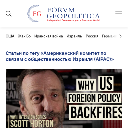
США
Жак Бо
Иранская война
Израиль
Россия
Германия
Ки
Статьи по тегу «Американский комитет по
связям с общественностью Израиля (AIPAC)»