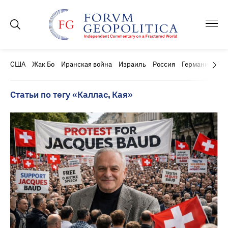
США
Жак Бо
Иранская война
Израиль
Россия
Германия
Ки
Статьи по тегу «Каллас, Кая»