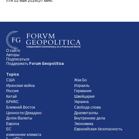
птн 02 мая 2025
7 мин.
О сайте
Авторы
Подписаться
Поддержать Forum Geopolitica
Topics
США
Жак Бо
Иранская война
Израиль
Россия
Германия
Китай
Швейцария
БРИКС
Украина
Ближний Восток
Свобода слова
Ценности/Декаданс
Драгметаллы
Долги/Валюты
Внутренние дела
Европа
Экономика
ЕС
Евразийская безопасность
изменение климата