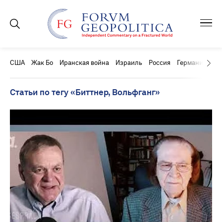
США
Жак Бо
Иранская война
Израиль
Россия
Германия
Ки
Статьи по тегу «Биттнер, Вольфганг»