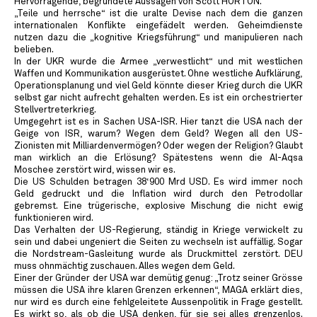
Hervorragende, begründete Aussagen von Scott HORTON.
„Teile und herrsche“ ist die uralte Devise nach dem die ganzen
internationalen Konflikte eingefädelt werden. Geheimdienste
nutzen dazu die „kognitive Kriegsführung“ und manipulieren nach
belieben.
In der UKR wurde die Armee „verwestlicht“ und mit westlichen
Waffen und Kommunikation ausgerüstet. Ohne westliche Aufklärung,
Operationsplanung und viel Geld könnte dieser Krieg durch die UKR
selbst gar nicht aufrecht gehalten werden. Es ist ein orchestrierter
Stellvertreterkrieg.
Umgegehrt ist es in Sachen USA-ISR. Hier tanzt die USA nach der
Geige von ISR, warum? Wegen dem Geld? Wegen all den US-
Zionisten mit Milliardenvermögen? Oder wegen der Religion? Glaubt
man wirklich an die Erlösung? Spätestens wenn die Al-Aqsa
Moschee zerstört wird, wissen wir es.
Die US Schulden betragen 38‘900 Mrd USD. Es wird immer noch
Geld gedruckt und die Inflation wird durch den Petrodollar
gebremst. Eine trügerische, explosive Mischung die nicht ewig
funktionieren wird.
Das Verhalten der US-Regierung, ständig in Kriege verwickelt zu
sein und dabei ungeniert die Seiten zu wechseln ist auffällig. Sogar
die Nordstream-Gasleitung wurde als Druckmittel zerstört. DEU
muss ohnmächtig zuschauen. Alles wegen dem Geld.
Einer der Gründer der USA war demütig genug: „Trotz seiner Grösse
müssen die USA ihre klaren Grenzen erkennen“, MAGA erklärt dies,
nur wird es durch eine fehlgeleitete Aussenpolitik in Frage gestellt.
Es wirkt so, als ob die USA denken, für sie sei alles grenzenlos.