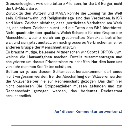
Grenzenlosigkeit wird eine bittere Pille sein, für die US Bürger, nicht
die US-Milliardäre.
Zurück zu den Wurzeln und MAGA könnte die Lösung für die Welt
sein. Grössenwahn und Religionskriege sind das Verderben. In ISR
sind klare Zeichen sichtbar, dass „verrücktes Verhalten“ am Werk
ist, das seines Zeichens sucht und die Taten des WK2 überbietet.
Nicht quantitativ aber qualitativ. Welch Schande für eine Gruppe der
Menschheit, welche durch ein grauenhaftes Schicksal betroffen
war, und sich jetzt anstellt, ein noch grösseres Verbrechen an einer
anderen Gruppe der Menschheit anzutun.
Es braucht mutige, belesene Mitmenschen wir Scott HORTON uvm.
welche die Hausaufgaben machen, Details zusammentragen und
analysieren um daraus Erkenntnisse zu schaffen. Nur dies kann uns
von sehr dummen Konflikten schützen.
Sollten wir je aus diesem Schlamassel herauskommen darf eines
nicht vergessen werden. Bei der Abschaffung der Sklaverei wurden
die Sklaventreiber nie zur Rechenschaft gezogen. Das darf hier
nicht passieren. Die Strippenzieher müssen gefunden und zur
Rechenschaft gezogen werden, das bedeutet Rechtsstaat
schlussendlich.
Auf diesen Kommentar antworten