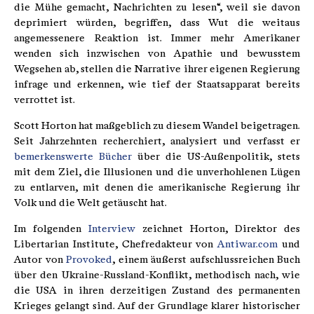
die Mühe gemacht, Nachrichten zu lesen“, weil sie davon
deprimiert würden, begriffen, dass Wut die weitaus
angemessenere Reaktion ist. Immer mehr Amerikaner
wenden sich inzwischen von Apathie und bewusstem
Wegsehen ab, stellen die Narrative ihrer eigenen Regierung
infrage und erkennen, wie tief der Staatsapparat bereits
verrottet ist.
Scott Horton hat maßgeblich zu diesem Wandel beigetragen.
Seit Jahrzehnten recherchiert, analysiert und verfasst er
bemerkenswerte Bücher
über die US-Außenpolitik, stets
mit dem Ziel, die Illusionen und die unverhohlenen Lügen
zu entlarven, mit denen die amerikanische Regierung ihr
Volk und die Welt getäuscht hat.
Im folgenden
Interview
zeichnet Horton, Direktor des
Libertarian Institute, Chefredakteur von
Antiwar.com
und
Autor von
Provoked
, einem äußerst aufschlussreichen Buch
über den Ukraine-Russland-Konflikt, methodisch nach, wie
die USA in ihren derzeitigen Zustand des permanenten
Krieges gelangt sind. Auf der Grundlage klarer historischer