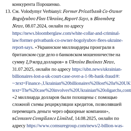
конкурента Порошенко.
См. Volodymyr Verbianyi:
Former Privatbank Co-Owner
, в
Bogolyubov Flees Ukraine, Report Says
Bloomberg
, 08.07.2024, онлайн по адресу
News
https://news.bloomberglaw.com/white-collar-and-criminal-
law/former-privatbank-co-owner-bogolyubov-flees-ukraine-
report-says
. «
Украинские миллиардеры проиграли в
британском суде дело о банковском мошенничестве на
» в
,
сумму 1,9 млрд долларов
Ukraine Business News
31.07.2025, онлайн по адресу
https://ubn.news/ukrainian-
billionaires-lost-a-uk-court-case-over-a-1-9b-bank-fraud/#:
~:text=Finance-,Ukrainian%20billionaires%20lost%20a%20
text=The%20case%20involves%20Ukrainian%20oligarchs,con
«2 миллиарда долларов были похищены с помощью
сложной схемы рециркуляции кредитов, позволявшей
перемещать деньги через офшорные компании»,
в
, 14.08.2025, онлайн по
Comsure Compliance Limited
адресу
https://www.comsuregroup.com/news/2-billion-was-