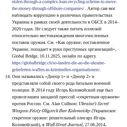
stolen-through-a-complex-loan-recycling-scheme-to-move-
the-money-through-offshore-companies/
. Автор сам мог
наблюдать коррупцию в различных правительствах
Украины в рамках своей деятельности в ОБСЕ в 2014–
2020 годах. Не следует также питать иллюзий
относительно местонахождения многочисленных
поставок оружия. См. «Как оружие, поставленное
Украине, попадает в руки преступных организаций»,
Global Bridge, 10.11.2025, онлайн по адресу
https://globalbridge.ch/so-landen-die-an-die-ukraine-
gelieferten-waffen-in-kriminellen-organisationen/
.
Они назывались «Днепр 1» и «Днепр 2» и
представляли собой своего рода батальон военной
полиции. В 2014 году Игорь Коломойский еще был
провозглашен западной прессой «секретным оружием»
против России. См. Alan Cullison:
Ukraine’s Secret
(Украинское
Weapon: Feisty Oligarch Ihor Kolomoisky
секретное оружие: решительный олигарх Игорь
Коломойский), в
, 27.06.2014,
Wall Street Journal