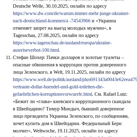
Deutsche Welle, 30.10.2025, онлайн по адресу
https://www.dw.com/de/warum-immer-mehr-junge-ukrainer-
nach-deutschland-kommen/a -74543966
и «Украина
отменяет запрет на выезд молодых мужчин», в
Tagesschau, 27.08.2025, онлайн по адресу
https://www.tagesschau.de/ausland/europa/ukraine-
ausreiseverbot-100.html
.
Стефан Шохер: Пачки долларов и золотые туалеты –
опасные обвинения в коррупции против доверенного
лица Зеленского, в Welt, 19.11.2025, онлайн по адресу
https://www.welt.de/politik/ausland/plus691343a0043e62eea479
vertraute-dollar-buendel-und-gold-toiletten-die-
gefaehrlichen-korruptionsvorwuerfe.html
. См. Rafael Lutz:
«Бежит ли «глава» киевского коррупционного скандала
в Швейцарию? Тимур Миндыч, бывший доверенное
лицо президента Украины Зеленского, по сообщениям,
хочет купить дом в Швейцарии. Федеральный Берн
молчит», Weltwoche, 19.11.2025, онлайн по адресу