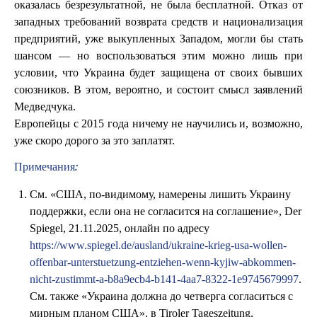
оказалась безрезультатной, не была бесплатной. Отказ от
западных требований возврата средств и национализация
предприятий, уже выкупленных Западом, могли бы стать
шансом — но воспользоваться этим можно лишь при
условии, что Украина будет защищена от своих бывших
союзников. В этом, вероятно, и состоит смысл заявлений
Медведчука.
Европейцы с 2015 года ничему не научились и, возможно,
уже скоро дорого за это заплатят.
Примечания:
См. «США, по-видимому, намерены лишить Украину
поддержки, если она не согласится на соглашение», Der
Spiegel, 21.11.2025, онлайн по адресу
https://www.spiegel.de/ausland/ukraine-krieg-usa-wollen-
offenbar-unterstuetzung-entziehen-wenn-kyjiw-abkommen-
nicht-zustimmt-a-b8a9ecb4-b141-4aa7-8322-1e9745679997
.
См. также «Украина должна до четверга согласиться с
мирным планом США», в Tiroler Tageszeitung,