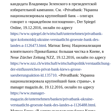
кандидата Владимира Зеленского в президентской
избирательной кампании. См. «Privatbank: Украина
национализировала крупнейший банк – олигарх
говорит о «враждебном поглощении», Der Spiegel
Online, 19.12.2016, онлайн по адресу
https://www.spiegel.de/wirtschaft/unternehmen/privatbank-
igor-kolomoiskij-ukraine-verstaatlicht-groesste-bank-des-
landes-a-1126473.html
. Матиас Бенц: Национализация
влиятельного ПриватБанка: большая чистка в Киеве, в
Neue Zürcher Zeitung NZZ, 19.12.2016, онлайн по адресу
https://www.nzz.ch/wirtschaft/wirtschaftspolitik/verstaatlichung-
der-einflussreichen-privat-bank-kiews-grosse-
saeuberungsaktion-ld.135710
. «PrivatBank: Украина
национализировала крупнейший банк страны», в
manager magazin.de, 19.12.2016, онлайн по адресу
https://www.manager-
magazin.de/unternehmen/banken/privatbank-ukraine-
verstaatlicht-groesste-bank-des-landes-a-1126488.html
.
Матиас Бенц: «В самом скандальном банке Киева