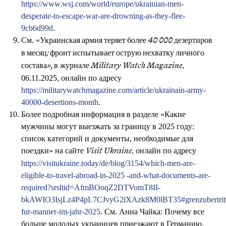
https://www.wsj.com/world/europe/ukrainian-men-
desperate-to-escape-war-are-drowning-as-they-flee-
9cb6d99d
.
См. «
Украинская армия теряет более 40 000 дезертиров
в месяц: фронт испытывает острую нехватку личного
в журнале
,
состава»,
Military Watch Magazine
06.11.2025, онлайн по адресу
https://militarywatchmagazine.com/article/ukrainain-army-
40000-desertions-month
.
Более подробная информация в разделе «Какие
мужчины могут выезжать за границу в 2025 году:
список категорий и документы, необходимые для
поездки» на сайте
, онлайн по адресу
Visit Ukraine
https://visitukraine.today/de/blog/3154/which-men-are-
eligible-to-travel-abroad-in-2025 -and-what-documents-are-
required?srsltid=AfmBOoqZ2DTVomT8II-
bkAWIO3IsjLz4P4pL7CJvyG2lXAzk8M0lBT35#grenzubertritts
fur-manner-im-jahr-2025
. См. Анна Чайка: Почему все
больше молодых украинцев приезжают в Германию,