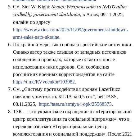
См. Stef W. Kight:
Scoop: Weapons sales to NATO allies
, в Axios, 09.11.2025,
stalled by government shutdown
онлайн по адресу
https://www.axios.com/2025/11/09/government-shutdown-
arms-sales-nato-ukraine
.
По крайней мере, так сообщают российские источники.
Однако автор также слышал от западных источников
сообщения о проводах, которые остаются после
использования таких дронов. См. сообщения
российских военных корреспондентов на сайте
https://t.me/RVvoenkor/103982
.
См. „Систему противодействия дронам LazerBuzz
научили уничтожать БПЛА за 0,5 сек“, bei TASS,
08.11.2025,
https://tass.ru/armiya-i-opk/25568373
.
ТЗК — это украинское сокращение от «Територіальний
центр комплектування та соціальної підтримки», что в
переводе означает «Территориальный центр
комплектования и социальной поддержки». После 2021