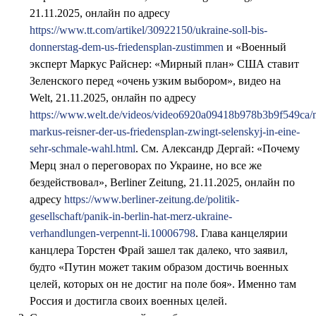
21.11.2025, онлайн по адресу
https://www.tt.com/artikel/30922150/ukraine-soll-bis-
donnerstag-dem-us-friedensplan-zustimmen
и «Военный
эксперт Маркус Райснер: «Мирный план» США ставит
Зеленского перед «очень узким выбором», видео на
Welt, 21.11.2025, онлайн по адресу
https://www.welt.de/videos/video6920a09418b978b3b9f549ca/mi
markus-reisner-der-us-friedensplan-zwingt-selenskyj-in-eine-
sehr-schmale-wahl.html
. См. Александр Дергай: «Почему
Мерц знал о переговорах по Украине, но все же
бездействовал», Berliner Zeitung, 21.11.2025, онлайн по
адресу
https://www.berliner-zeitung.de/politik-
gesellschaft/panik-in-berlin-hat-merz-ukraine-
verhandlungen-verpennt-li.10006798
. Глава канцелярии
канцлера Торстен Фрай зашел так далеко, что заявил,
будто «Путин может таким образом достичь военных
целей, которых он не достиг на поле боя». Именно там
Россия и достигла своих военных целей.