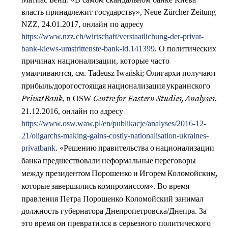
власть принадлежит государству», Neue Zürcher Zeitung
NZZ, 24.01.2017, онлайн по адресу
https://www.nzz.ch/wirtschaft/verstaatlichung-der-privat-
bank-kiews-umstrittenste-bank-ld.141399
. О политических
причинах национализации, которые часто
умалчиваются, см. Tadeusz Iwański;
Олигархи получают
прибыль:дорогостоящая национализация украинского
, в OSW
,
PrivatBank
Centre for Eastern Studies, Analyses
21.12.2016, онлайн по адресу
https://www.osw.waw.pl/en/publikacje/analyses/2016-12-
21/oligarchs-making-gains-costly-nationalisation-ukraines-
privatbank
. «
Решению правительства о национализации
банка предшествовали неформальные переговоры
между президентом Порошенко и Игорем Коломойским,
». Во время
которые завершились компромиссом
правления Петра Порошенко Коломойский занимал
должность губернатора Днепропетровска/Днепра. За
это время он превратился в серьезного политического