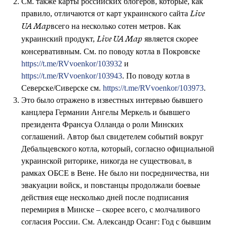
См. также карты российских блогеров, которые, как
правило, отличаются от карт украинского сайта
Live
всего на несколько сотен метров. Как
UA Map
украинский продукт,
является скорее
Live UA Map
консервативным. См. по поводу котла в Покровске
https://t.me/RVvoenkor/103932
и
https://t.me/RVvoenkor/103943
. По поводу котла в
Северске/Сиверске см.
https://t.me/RVvoenkor/103973
.
Это было отражено в известных интервью бывшего
канцлера Германии Ангелы Меркель и бывшего
президента Франсуа Олланда о роли Минских
соглашений. Автор был свидетелем событий вокруг
Дебальцевского котла, который, согласно официальной
украинской риторике, никогда не существовал, в
рамках ОБСЕ в Вене. Не было ни посредничества, ни
эвакуации войск, и повстанцы продолжали боевые
действия еще несколько дней после подписания
перемирия в Минске – скорее всего, с молчаливого
согласия России. См. Александр Осанг: Год с бывшим