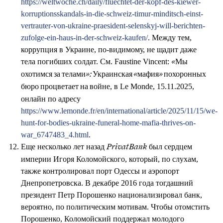
https://weltwoche.ch/daily/fluechtet-der-kopf-des-kiewer-
korruptionsskandals-in-die-schweiz-timur-minditsch-einst-
vertrauter-von-ukraine-praesident-selenskyj-will-berichten-
zufolge-ein-haus-in-der-schweiz-kaufen/
. Между тем,
коррупция в Украине, по-видимому, не щадит даже
тела погибших солдат. См. Faustine Vincent:
«Мы
охотимся за телами»: Украинская «мафия» похоронных
, в Le Monde, 15.11.2025,
бюро процветает на войне
онлайн по адресу
https://www.lemonde.fr/en/international/article/2025/11/15/we-
hunt-for-bodies-ukraine-funeral-home-mafia-thrives-on-
war_6747483_4.html
.
Еще несколько лет назад
был сердцем
PrivatBank
империи Игоря Коломойского, который, по слухам,
также контролировал порт Одессы и аэропорт
Днепропетровска. В декабре 2016 года тогдашний
президент Петр Порошенко национализировал банк,
вероятно, по политическим мотивам. Чтобы отомстить
Порошенко, Коломойский поддержал молодого