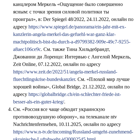
канцлером Меркель «Ощущение было совершенно
ясным: с точки зрения силовой политики ты
проиграл», в: Der Spiegel 48/2022, 24.11.2022, онлайн по
адресу
https://www.spiegel.de/panorama/ein-jahr-mit-ex-
kanzlerin-angela-merkel-das-gefuehl-war-ganz-klar-
machtpolitisch-bist-du-durch-a-d9799382-909e-49c7-9255-
a8aec106ce9c
. См. также Тина Хильдебрандт,
Джованни ди Лоренцо: Интервью с Ангелой Меркель,
Zeit Online, 07.12.2022, онлайн по адресу
https://www.zeit.de/2022/51/angela-merkel-russland-
fluechtlingskrise-bundeskanzler
. См. «Плохой мир лучше
хорошей войны», Global Bridge, 21.12.2022, онлайн по
адресу
https://globalbridge.ch/ein-schlechter-friede-ist-
besser-als-ein-guter-krieg/
.
См. «Россия все чаще обходит украинскую
противовоздушную оборону», на телеканале ntv
Nachrichtenfernsehen, 10.11.2025, онлайн по адресу
https://www.n-tv.de/incoming/Russland-umgeht-zunehmend-
ukrainische-Luftabwehr-id30002545.html
.