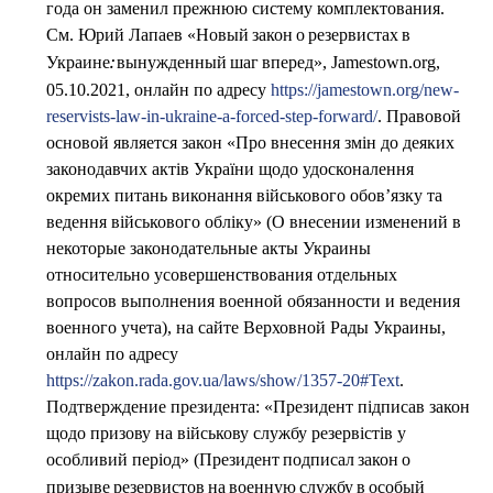
года он заменил прежнюю систему комплектования.
См. Юрий Лапаев «
Новый закон о резервистах в
», Jamestown.org,
Украине: вынужденный шаг вперед
05.10.2021, онлайн по адресу
https://jamestown.org/new-
reservists-law-in-ukraine-a-forced-step-forward/
. Правовой
основой является закон «Про внесення змін до деяких
законодавчих актів України щодо удосконалення
окремих питань виконання військового обов’язку та
ведення військового обліку» (О внесении изменений в
некоторые законодательные акты Украины
относительно усовершенствования отдельных
вопросов выполнения военной обязанности и ведения
военного учета), на сайте Верховной Рады Украины,
онлайн по адресу
https://zakon.rada.gov.ua/laws/show/1357-20#Text
.
Подтверждение президента: «Президент підписав закон
щодо призову на військову службу резервістів у
особливий період» (
Президент подписал закон о
призыве резервистов на военную службу в особый