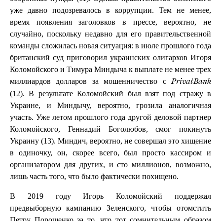
уже давно подозревалось в коррупции. Тем не менее,
время появления заголовков в прессе, вероятно, не
случайно, поскольку недавно для его правительственной
команды сложилась новая ситуация: в июле прошлого года
британский суд приговорил украинских олигархов Игоря
Коломойского и Тимура Миндыча к выплате не менее трех
миллиардов долларов за мошенничество с
PrivatBank
(12). В результате Коломойский был взят под стражу в
Украине, и Миндычу, вероятно, грозила аналогичная
участь. Уже летом прошлого года другой деловой партнер
Коломойского, Геннадий Боголюбов, смог покинуть
Украину (13). Миндич, вероятно, не совершал это хищение
в одиночку, он, скорее всего, был просто кассиром и
организатором для других, и сто миллионов, возможно,
лишь часть того, что было фактически похищено.
В 2019 году Игорь Коломойский поддержал
предвыборную кампанию Зеленского, чтобы отомстить
Петру Порошенко за то, что тот сомнительным образом