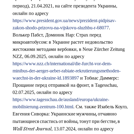
), 21.04.2021, на сайте президента Украины,
период
онлайн по адресу
https://www.president.gov.ua/news/prezident-pidpisav-
zakon-shodo-prizovu-na-vijskovu-sluzhbu-r-68077
.
Волькер Пабст, Доминик Нар: Страх перед
микроавтобусом: в Украине растет недовольство
жестокими методами вербовки, в Neue Zürcher Zeitung
NZZ, 06.09.2025, онлайн по адресу
https://www.nzz.ch/international/die-furcht-vor-dem-
minibus-der-aerger-ueber-rabiate-rekrutierungsmethoden-
waechst-in-der-ukraine-ld.1893897
и Тобиас Даммерс:
Прощание перед отправкой на фронт, в Tagesschau,
02.07.2025, онлайн по адресу
https://www.tagesschau.de/ausland/europa/ukraine-
mobilisierung-zentrum-100.html
. См. также Изабель Коулз,
Евгения Сиворка:
Украинские мужчины, отчаянно
в
пытающиеся спастись от войны, тонут при бегстве,
, 13.07.2024, онлайн по адресу
Wall Street Journal