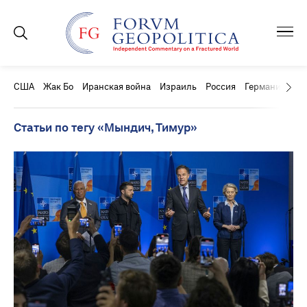
США
Жак Бо
Иранская война
Израиль
Россия
Германия
Ки
Статьи по тегу «Мындич, Тимур»