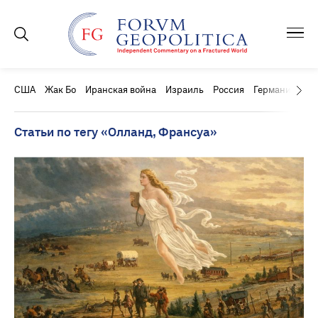
США
Жак Бо
Иранская война
Израиль
Россия
Германия
Ки
Статьи по тегу «Олланд, Франсуа»