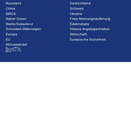
Russland
Deutschland
China
Schweiz
BRICS
Ukraine
Naher Osten
Freie Meinungsäußerung
Werte/Dekadenz
Edelmetalle
Schulden/Währungen
Interne Angelegenheiten
Europa
Wirtschaft
EU
Eurasische Sicherheit
Klimawandel