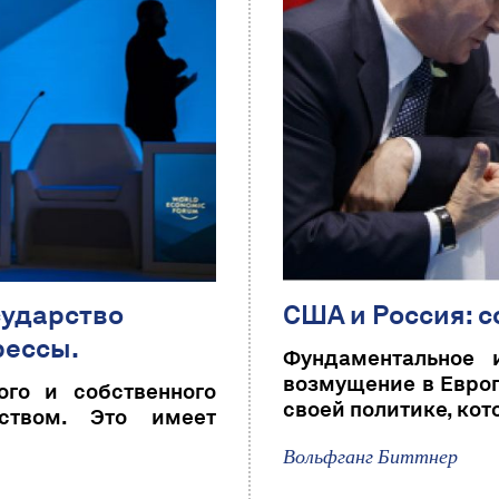
сударство
США и Россия: 
рессы.
Фундаментальное 
возмущение в Европ
ого и собственного
своей политике, кот
ством. Это имеет
Вольфганг Биттнер