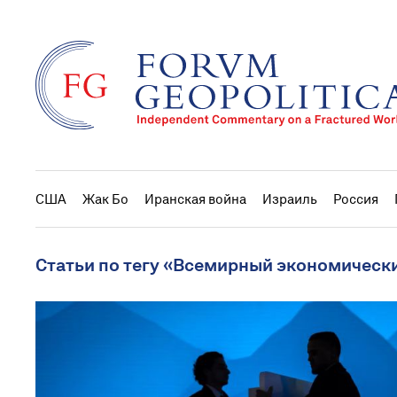
США
Жак Бо
Иранская война
Израиль
Россия
Статьи по тегу «Всемирный экономическ