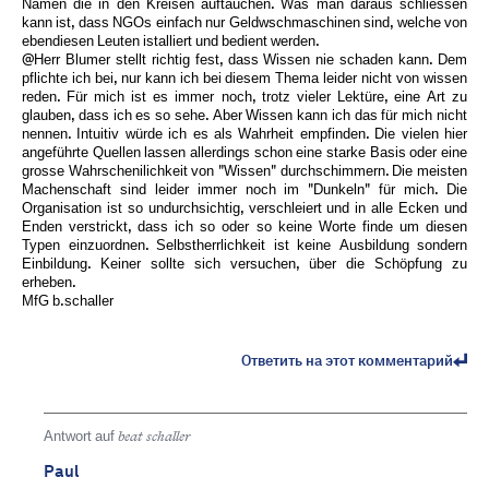
Namen die in den Kreisen auftauchen. Was man daraus schliessen
kann ist, dass NGOs einfach nur Geldwschmaschinen sind, welche von
ebendiesen Leuten istalliert und bedient werden.
@Herr Blumer stellt richtig fest, dass Wissen nie schaden kann. Dem
pflichte ich bei, nur kann ich bei diesem Thema leider nicht von wissen
reden. Für mich ist es immer noch, trotz vieler Lektüre, eine Art zu
glauben, dass ich es so sehe. Aber Wissen kann ich das für mich nicht
nennen. Intuitiv würde ich es als Wahrheit empfinden. Die vielen hier
angeführte Quellen lassen allerdings schon eine starke Basis oder eine
grosse Wahrschenilichkeit von "Wissen" durchschimmern. Die meisten
Machenschaft sind leider immer noch im "Dunkeln" für mich. Die
Organisation ist so undurchsichtig, verschleiert und in alle Ecken und
Enden verstrickt, dass ich so oder so keine Worte finde um diesen
Typen einzuordnen. Selbstherrlichkeit ist keine Ausbildung sondern
Einbildung. Keiner sollte sich versuchen, über die Schöpfung zu
erheben.
MfG b.schaller
Ответить на этот комментарий
Antwort auf
beat schaller
Paul