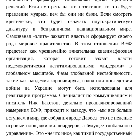
решений. Если смотреть на это позитивно, то это будет
правление мудрых, кем бы они ни были. Если смотреть
критически, это будет означать плутократическую
диктатуру в безграничном, наднациональном мире.
Самозваная «элита» захватит власть и сформирует своего
рода мировое правительство. В этом отношении ВЭФ
предстает как чрезвычайно влиятельная квазимафиозная
организация, которая готовит захват власти
недемократически легитимированными «лидерами» в
глобальном масштабе. Фазы глобальной нестабильности,
такие как пандемия коронавируса, голод или последствия
войны на Украине, могут быть использованы для
реализации программы. Специалист по коммуникациям и
писатель Ник Бакстон, детально проанализировавший
намерения ВЭФ, приходит к выводу, что «
мы все больше
вступаем в мир, где собрания вроде Давоса - это не нелепые
игровые площадки миллиардеров, а будущее глобального
». Это «
управления
не что иное, как тихий государственный