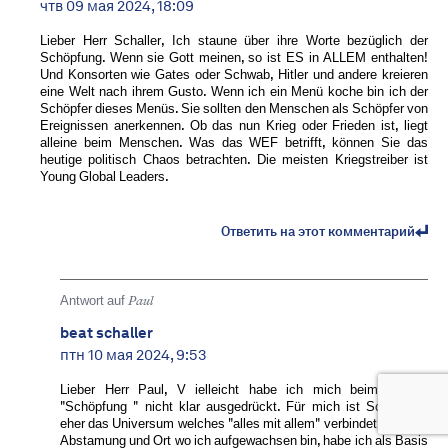
чтв 09 мая 2024, 18:09
Lieber Herr Schaller, Ich staune über ihre Worte bezüglich der
Schöpfung. Wenn sie Gott meinen, so ist ES in ALLEM enthalten!
Und Konsorten wie Gates oder Schwab, Hitler und andere kreieren
eine Welt nach ihrem Gusto. Wenn ich ein Menü koche bin ich der
Schöpfer dieses Menüs. Sie sollten den Menschen als Schöpfer von
Ereignissen anerkennen. Ob das nun Krieg oder Frieden ist, liegt
alleine beim Menschen. Was das WEF betrifft, können Sie das
heutige politisch Chaos betrachten. Die meisten Kriegstreiber ist
Young Global Leaders.
Ответить на этот комментарий
Antwort auf
Paul
beat schaller
птн 10 мая 2024, 9:53
Lieber Herr Paul, V ielleicht habe ich mich beim Thema
"Schöpfung " nicht klar ausgedrückt. Für mich ist Schöpfung
eher das Universum welches "alles mit allem" verbindet. Je nach
Abstamung und Ort wo ich aufgewachsen bin, habe ich als Basis