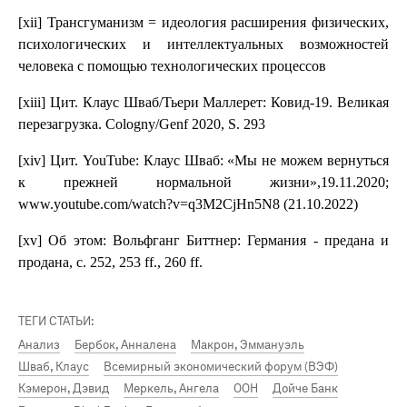
[xii] Трансгуманизм = идеология расширения физических,
психологических и интеллектуальных возможностей
человека с помощью технологических процессов
[xiii] Цит. Клаус Шваб/Тьери Маллерет: Ковид-19. Великая
перезагрузка. Cologny/Genf 2020, S. 293
[xiv] Цит. YouTube: Клаус Шваб: «Мы не можем вернуться
к прежней нормальной жизни»,19.11.2020;
www.youtube.com/watch?v=q3M2CjHn5N8 (21.10.2022)
[xv] Об этом: Вольфганг Биттнер: Германия - предана и
продана, с. 252, 253 ff., 260 ff.
ТЕГИ СТАТЬИ:
Анализ
Бербок, Анналена
Макрон, Эммануэль
Шваб, Клаус
Всемирный экономический форум (ВЭФ)
Кэмерон, Дэвид
Меркель, Ангела
ООН
Дойче Банк