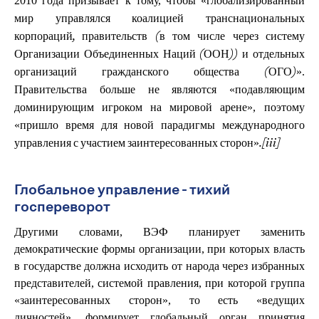
2010 года призывает к тому, чтобы «
глобализированный
мир управлялся коалицией транснациональных
корпораций, правительств (в том числе через систему
Организации Объединенных Наций (ООН)) и отдельных
».
организаций гражданского общества (ОГО)
Правительства больше не являются «
подавляющим
», поэтому
доминирующим игроком на мировой арене
«
пришло время для новой парадигмы международного
»
управления с участием заинтересованных сторон
.
[iii]
Глобальное управление - тихий
госпереворот
Другими словами, ВЭФ планирует заменить
демократические формы организации, при которых власть
в государстве должна исходить от народа через избранных
представителей, системой правления, при которой группа
«заинтересованных сторон», то есть «ведущих
личностей», формирует глобальный орган принятия