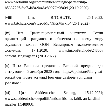
www.weforum.org/communities/strategic-partnership-
b5337725-fac7-4f8a-9a4f-c89072b96a0d (20.10.2020)
[viii] Цит. BITCHUTE, 25.1.2022;
www.bitchute.com/video/Md4l9RsMwxr5/ (26.1.2022)
[ix] Цит. Транснациональный институт: Сотни
организаций гражданского общества по всему миру
осуждают захват ООН Всемирным экономическим
форумом, 17.1.2020; www.tni.org/en/node/24855?
content_language=es (20.9.2022)
[x] Цит.: Великий предлог - Великий предлог для
антиутопии, 5 декабря 2020 года; https://apolut.net/the-great-
pretext-der-grosse-vorwand-fuer-eine-dystopie-von-diana-
johnstone/
[xi] Цит. Süddeutsche Zeitung, 15.12.2021;
www.sueddeutsche.de/politik/antisemitismus-kritik-an-kardinal-
mueller-1.5489031