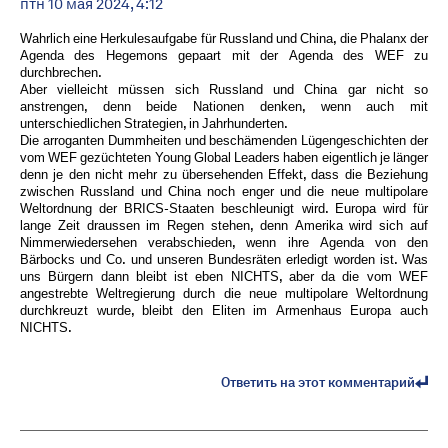
птн 10 мая 2024, 4:12
Wahrlich eine Herkulesaufgabe für Russland und China, die Phalanx der
Agenda des Hegemons gepaart mit der Agenda des WEF zu
durchbrechen.
Aber vielleicht müssen sich Russland und China gar nicht so
anstrengen, denn beide Nationen denken, wenn auch mit
unterschiedlichen Strategien, in Jahrhunderten.
Die arroganten Dummheiten und beschämenden Lügengeschichten der
vom WEF gezüchteten Young Global Leaders haben eigentlich je länger
denn je den nicht mehr zu übersehenden Effekt, dass die Beziehung
zwischen Russland und China noch enger und die neue multipolare
Weltordnung der BRICS-Staaten beschleunigt wird. Europa wird für
lange Zeit draussen im Regen stehen, denn Amerika wird sich auf
Nimmerwiedersehen verabschieden, wenn ihre Agenda von den
Bärbocks und Co. und unseren Bundesräten erledigt worden ist. Was
uns Bürgern dann bleibt ist eben NICHTS, aber da die vom WEF
angestrebte Weltregierung durch die neue multipolare Weltordnung
durchkreuzt wurde, bleibt den Eliten im Armenhaus Europa auch
NICHTS.
Ответить на этот комментарий