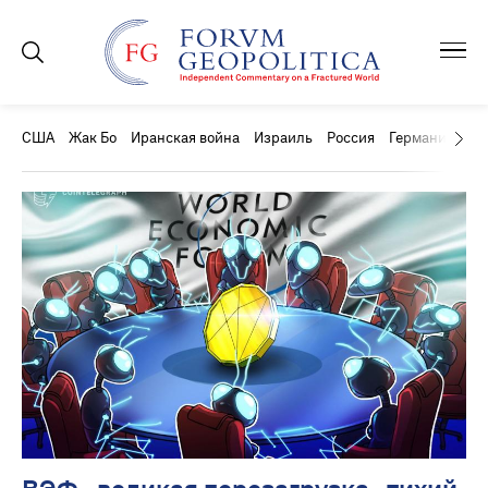
США
Жак Бо
Иранская война
Израиль
Россия
Германия
Ки