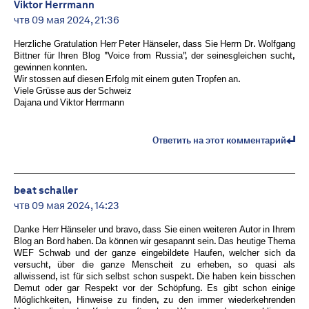
Viktor Herrmann
чтв 09 мая 2024, 21:36
Herzliche Gratulation Herr Peter Hänseler, dass Sie Herrn Dr. Wolfgang
Bittner für Ihren Blog "Voice from Russia", der seinesgleichen sucht,
gewinnen konnten.
Wir stossen auf diesen Erfolg mit einem guten Tropfen an.
Viele Grüsse aus der Schweiz
Dajana und Viktor Herrmann
Ответить на этот комментарий
beat schaller
чтв 09 мая 2024, 14:23
Danke Herr Hänseler und bravo, dass Sie einen weiteren Autor in Ihrem
Blog an Bord haben. Da können wir gesapannt sein. Das heutige Thema
WEF Schwab und der ganze eingebildete Haufen, welcher sich da
versucht, über die ganze Menscheit zu erheben, so quasi als
allwissend, ist für sich selbst schon suspekt. Die haben kein bisschen
Demut oder gar Respekt vor der Schöpfung. Es gibt schon einige
Möglichkeiten, Hinweise zu finden, zu den immer wiederkehrenden