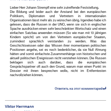
Lieber Herr Johann Strempfl eine sehr zutreffende Feststellung.
Die Bildung und leider auch der Anstand bei den europäischen
Politikern, Diplomaten und Vertretern in internationalen
Organisationen lässt mehr als zu wünschen übrig. Irgendwo habe ich
gelesen, dass die Russen in der UNO, wenn sie sich in englischer
Spache ausdrücken einen sehr beschränkten Wortschatz und einen
einfachen Satzbau anwenden müssen (So wie man mit 13 jährigen
Kindern spricht} um von den Vertretern europäischer Staaten,
zumindest sprachlich verstanden zu werden. Was das
Geschichtswissen oder das Wissen ihrer momentanen politischen
Positionen angehe, sei es noch bedenklicher, da sie Null Ahnung
hätten und somit einfachste Zusammenhänge von historischen und
aktuell politischen Ereignissen nicht verstehen können. Die Russen
beklagen sich auch darüber, dass die europäischen
Gesprächspartner oft auch den Grund, warum man einen Punkt im
Dossier mit ihnen besprechen wolle, nicht im Entferntesten
nachvollziehen können.
Ответить на этот комментарий
Viktor Herrmann