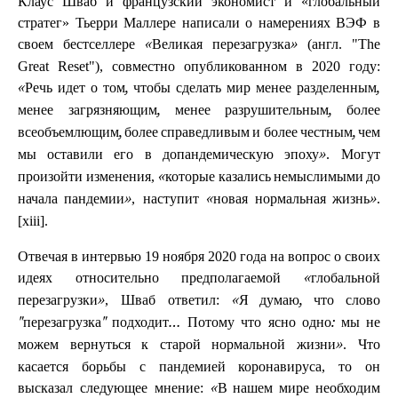
Клаус Шваб и французский экономист и «глобальный
стратег» Тьерри Маллере написали о намерениях ВЭФ в
своем бестселлере
(англ. "The
«Великая перезагрузка»
Great Reset"), совместно опубликованном в 2020 году:
«Речь идет о том, чтобы сделать мир менее разделенным,
менее загрязняющим, менее разрушительным, более
всеобъемлющим, более справедливым и более честным, чем
. Могут
мы оставили его в допандемическую эпоху»
произойти изменения,
«которые казались немыслимыми до
, наступит
.
начала пандемии»
«новая нормальная жизнь»
[xiii].
Отвечая в интервью 19 ноября 2020 года на вопрос о своих
идеях относительно предполагаемой
«глобальной
, Шваб ответил:
перезагрузки»
«Я думаю, что слово
"перезагрузка" подходит… Потому что ясно одно: мы не
. Что
можем вернуться к старой нормальной жизни»
касается борьбы с пандемией коронавируса, то он
высказал следующее мнение:
«В нашем мире необходим