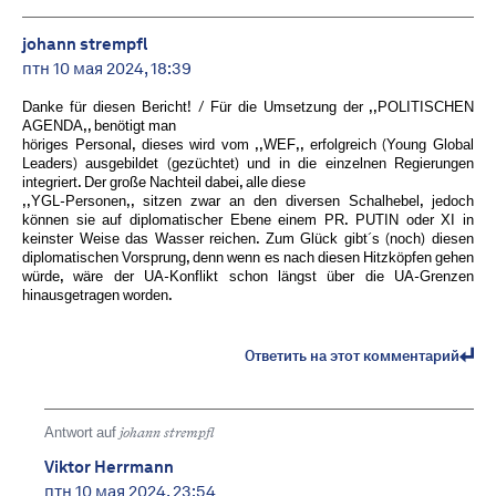
johann strempfl
птн 10 мая 2024, 18:39
Danke für diesen Bericht! / Für die Umsetzung der ,,POLITISCHEN
AGENDA,, benötigt man
höriges Personal, dieses wird vom ,,WEF,, erfolgreich (Young Global
Leaders) ausgebildet (gezüchtet) und in die einzelnen Regierungen
integriert. Der große Nachteil dabei, alle diese
,,YGL-Personen,, sitzen zwar an den diversen Schalhebel, jedoch
können sie auf diplomatischer Ebene einem PR. PUTIN oder XI in
keinster Weise das Wasser reichen. Zum Glück gibt´s (noch) diesen
diplomatischen Vorsprung, denn wenn es nach diesen Hitzköpfen gehen
würde, wäre der UA-Konflikt schon längst über die UA-Grenzen
hinausgetragen worden.
Ответить на этот комментарий
Antwort auf
johann strempfl
Viktor Herrmann
птн 10 мая 2024, 23:54