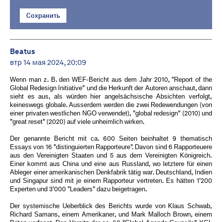
Сохранить
Beatus
втр 14 мая 2024, 20:09
Wenn man z. B. den WEF-Bericht aus dem Jahr 2010, "Report of the
Global Redesign Initiative" und die Herkunft der Autoren anschaut, dann
sieht es aus, als würden hier angelsächsische Absichten verfolgt,
keineswegs globale. Ausserdem werden die zwei Redewendungen (von
einer privaten westlichen NGO verwendet), "global redesign" (2010) und
"great reset" (2020) auf viele unheimlich wirken.
Der genannte Bericht mit ca. 600 Seiten beinhaltet 9 thematisch
Essays von 16 "distinguierten Rapporteure". Davon sind 6 Rapporteuere
aus den Vereinigten Staaten und 5 aus dem Vereinigten Königreich.
Einer kommt aus China und eine aus Russland, wo letztere für einen
Ableger einer amerikanischen Denkfabrik tätig war. Deutschland, Indien
und Singapur sind mit je einem Rapporteur vertreten. Es hätten 1'200
Experten und 3'000 "Leaders" dazu beigetragen.
Der systemische Ueberblick des Berichts wurde von Klaus Schwab,
Richard Samans, einem Amerikaner, und Mark Malloch Brown, einem