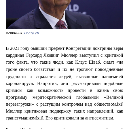
Источник:
Boote.ch
В 2021 году бывший префект Конгрегации доктрины веры
кардинал Герхард Людвиг Мюллер выступил с критикой
того факта, что такие люди, как Клаус Шваб, сидят
«на
и их не трогают повседневные
троне своего богатства»
трудности и страдания людей, вызванные пандемией
коронавируса. Напротив, они рассматривали подобные
кризисы как возможность провести в жизнь свою
программу меритократической глобальной «Великой
перезагрузки» с растущим контролем над обществом.[xi]
Мюллер критиковал поддержку таких направлений, как
трансгуманизм[xii]. Его критиковали за антисемитизм.