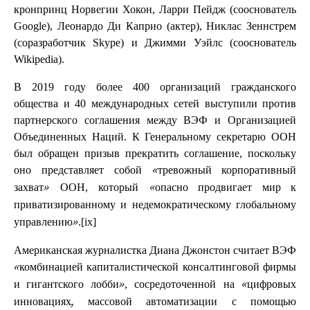
кронпринц Норвегии Хокон, Ларри Пейдж (сооснователь
Google), Леонардо Ди Каприо (актер), Никлас Зеннстрем
(соразработчик Skype) и Джимми Уэйлс (сооснователь
Wikipedia).
В 2019 году более 400 организаций гражданского
общества и 40 международных сетей выступили против
партнерского соглашения между ВЭФ и Организацией
Объединенных Наций. К Генеральному секретарю ООН
был обращен призыв прекратить соглашение, поскольку
оно представляет собой
«тревожный корпоративный
ООН, который
захват»
«опасно продвигает мир к
приватизированному и недемократическому глобальному
.[ix]
управлению»
Американская журналистка Диана Джонстон считает ВЭФ
«комбинацией капиталистической консалтинговой фирмы
, сосредоточенной на
и гигантского лобби»
«цифровых
инновациях, массовой автоматизации с помощью