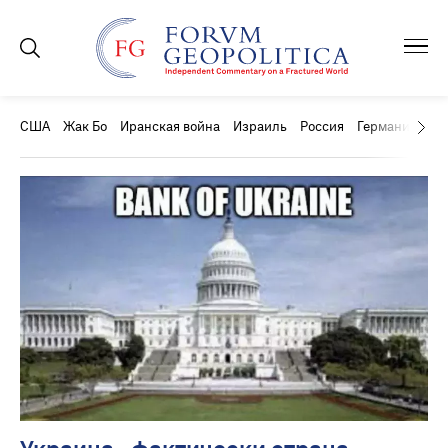
США
Жак Бо
Иранская война
Израиль
Россия
Германия
Ки