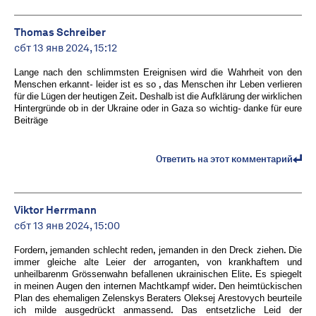
Thomas Schreiber
сбт 13 янв 2024, 15:12
Lange nach den schlimmsten Ereignisen wird die Wahrheit von den
Menschen erkannt- leider ist es so , das Menschen ihr Leben verlieren
für die Lügen der heutigen Zeit. Deshalb ist die Aufklärung der wirklichen
Hintergründe ob in der Ukraine oder in Gaza so wichtig- danke für eure
Beiträge
Ответить на этот комментарий
Viktor Herrmann
сбт 13 янв 2024, 15:00
Fordern, jemanden schlecht reden, jemanden in den Dreck ziehen. Die
immer gleiche alte Leier der arroganten, von krankhaftem und
unheilbarenm Grössenwahn befallenen ukrainischen Elite. Es spiegelt
in meinen Augen den internen Machtkampf wider. Den heimtückischen
Plan des ehemaligen Zelenskys Beraters Oleksej Arestovych beurteile
ich milde ausgedrückt anmassend. Das entsetzliche Leid der