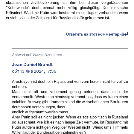
ukrainischen Zivilbevölkerung ist ihm bei dieser vorgetäuschten
"Kehrtwende" doch einmal mehr völlig gleichgültig. Der russische
Präsident Wladimir Putin wird bestimmt eines Tages verhandeln wenn
er sieht, dass der Zeitpunkt für Russland dafür gekommen ist.
Ответить на этот комментарий
Antwort auf
Viktor Herrmann
Jean Daniel Brandt
сбт 13 янв 2024, 17:39
Arestovych ist doch ein Pajass und von vorn herein nicht für voll zu
nehmen.
Man nicht oft und vehement genug betonen, dass sich der
versammelte Westen so hirnrissig verrannt hat, dass es kaum einen
valablen Ausweg gibt. Immerhin sind die wirtschaftlichen Strukturen
dermassen verschlungen, dass
endlich aufgeräumt werden muss.
Aber Putin soll es nicht jucken. Wenn es sozialpolitisch in Russland
so ausschaut, wie ich es nach langer Zeit vermute, ist Russland mit
Putin aufdem richtigen Weg, der Westen nicht. Wieso ums Himmels
Willen lädt der Bundesrat den Zelensky ein?