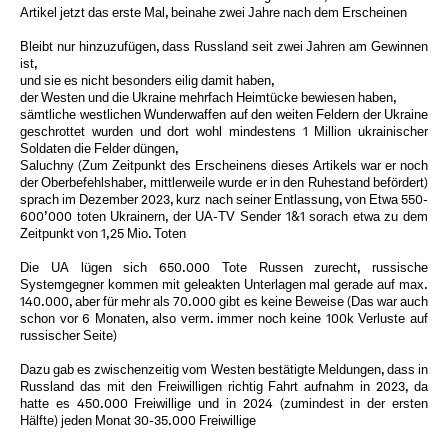
Artikel jetzt das erste Mal, beinahe zwei Jahre nach dem Erscheinen
Bleibt nur hinzuzufügen, dass Russland seit zwei Jahren am Gewinnen
ist,
und sie es nicht besonders eilig damit haben,
der Westen und die Ukraine mehrfach Heimtücke bewiesen haben,
sämtliche westlichen Wunderwaffen auf den weiten Feldern der Ukraine
geschrottet wurden und dort wohl mindestens 1 Million ukrainischer
Soldaten die Felder düngen,
Saluchny (Zum Zeitpunkt des Erscheinens dieses Artikels war er noch
der Oberbefehlshaber, mittlerweile wurde er in den Ruhestand befördert)
sprach im Dezember 2023, kurz nach seiner Entlassung, von Etwa 550-
600’000 toten Ukrainern, der UA-TV Sender 1&1 sorach etwa zu dem
Zeitpunkt von 1,25 Mio. Toten
Die UA lügen sich 650.000 Tote Russen zurecht, russische
Systemgegner kommen mit geleakten Unterlagen mal gerade auf max.
140.000, aber für mehr als 70.000 gibt es keine Beweise (Das war auch
schon vor 6 Monaten, also verm. immer noch keine 100k Verluste auf
russischer Seite)
Dazu gab es zwischenzeitig vom Westen bestätigte Meldungen, dass in
Russland das mit den Freiwilligen richtig Fahrt aufnahm in 2023, da
hatte es 450.000 Freiwillige und in 2024 (zumindest in der ersten
Hälfte) jeden Monat 30-35.000 Freiwillige