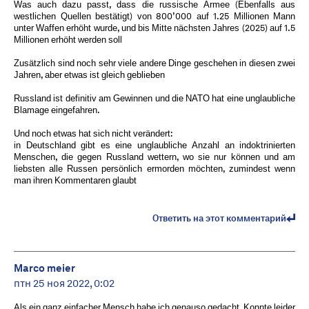
Was auch dazu passt, dass die russische Armee (Ebenfalls aus
westlichen Quellen bestätigt) von 800’000 auf 1.25 Millionen Mann
unter Waffen erhöht wurde, und bis Mitte nächsten Jahres (2025) auf 1.5
Millionen erhöht werden soll
Zusätzlich sind noch sehr viele andere Dinge geschehen in diesen zwei
Jahren, aber etwas ist gleich geblieben
Russland ist definitiv am Gewinnen und die NATO hat eine unglaubliche
Blamage eingefahren.
Und noch etwas hat sich nicht verändert:
in Deutschland gibt es eine unglaubliche Anzahl an indoktrinierten
Menschen, die gegen Russland wettern, wo sie nur können und am
liebsten alle Russen persönlich ermorden möchten, zumindest wenn
man ihren Kommentaren glaubt
Ответить на этот комментарий
Marco meier
птн 25 ноя 2022, 0:02
Als ein ganz einfacher Mensch habe ich genauso gedacht. Konnte leider