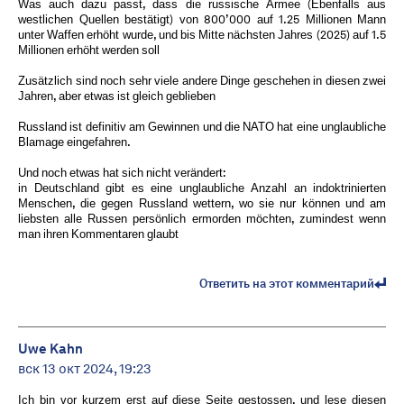
Was auch dazu passt, dass die russische Armee (Ebenfalls aus
westlichen Quellen bestätigt) von 800’000 auf 1.25 Millionen Mann
unter Waffen erhöht wurde, und bis Mitte nächsten Jahres (2025) auf 1.5
Millionen erhöht werden soll
Zusätzlich sind noch sehr viele andere Dinge geschehen in diesen zwei
Jahren, aber etwas ist gleich geblieben
Russland ist definitiv am Gewinnen und die NATO hat eine unglaubliche
Blamage eingefahren.
Und noch etwas hat sich nicht verändert:
in Deutschland gibt es eine unglaubliche Anzahl an indoktrinierten
Menschen, die gegen Russland wettern, wo sie nur können und am
liebsten alle Russen persönlich ermorden möchten, zumindest wenn
man ihren Kommentaren glaubt
Ответить на этот комментарий
Uwe Kahn
вск 13 окт 2024, 19:23
Ich bin vor kurzem erst auf diese Seite gestossen, und lese diesen