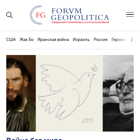
США
Жак Бо
Иранская война
Израиль
Россия
Германия
Ки