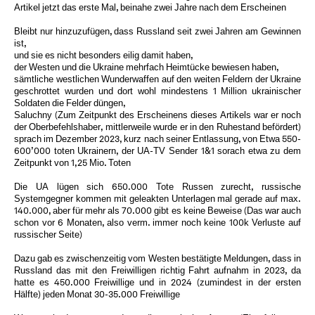
Artikel jetzt das erste Mal, beinahe zwei Jahre nach dem Erscheinen
Bleibt nur hinzuzufügen, dass Russland seit zwei Jahren am Gewinnen
ist,
und sie es nicht besonders eilig damit haben,
der Westen und die Ukraine mehrfach Heimtücke bewiesen haben,
sämtliche westlichen Wunderwaffen auf den weiten Feldern der Ukraine
geschrottet wurden und dort wohl mindestens 1 Million ukrainischer
Soldaten die Felder düngen,
Saluchny (Zum Zeitpunkt des Erscheinens dieses Artikels war er noch
der Oberbefehlshaber, mittlerweile wurde er in den Ruhestand befördert)
sprach im Dezember 2023, kurz nach seiner Entlassung, von Etwa 550-
600’000 toten Ukrainern, der UA-TV Sender 1&1 sorach etwa zu dem
Zeitpunkt von 1,25 Mio. Toten
Die UA lügen sich 650.000 Tote Russen zurecht, russische
Systemgegner kommen mit geleakten Unterlagen mal gerade auf max.
140.000, aber für mehr als 70.000 gibt es keine Beweise (Das war auch
schon vor 6 Monaten, also verm. immer noch keine 100k Verluste auf
russischer Seite)
Dazu gab es zwischenzeitig vom Westen bestätigte Meldungen, dass in
Russland das mit den Freiwilligen richtig Fahrt aufnahm in 2023, da
hatte es 450.000 Freiwillige und in 2024 (zumindest in der ersten
Hälfte) jeden Monat 30-35.000 Freiwillige