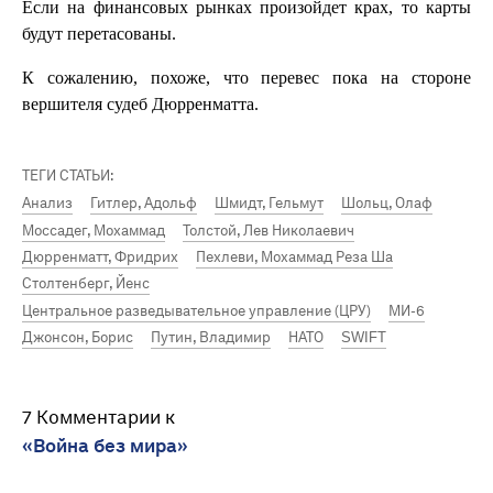
Если на финансовых рынках произойдет крах, то карты
будут перетасованы.
К сожалению, похоже, что перевес пока на стороне
вершителя судеб Дюрренматта.
ТЕГИ СТАТЬИ:
Анализ
Гитлер, Адольф
Шмидт, Гельмут
Шольц, Олаф
Моссадег, Мохаммад
Толстой, Лев Николаевич
Дюрренматт, Фридрих
Пехлеви, Мохаммад Реза Ша
Столтенберг, Йенс
Центральное разведывательное управление (ЦРУ)
МИ-6
Джонсон, Борис
Путин, Владимир
НАТО
SWIFT
7 Комментарии к
«Война без мира»