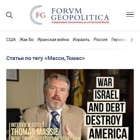
США
Жак Бо
Иранская война
Израиль
Россия
Германия
Ки
Статьи по тегу «Масси, Томас»